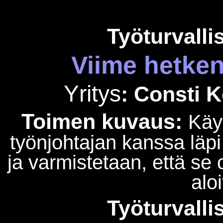
Työturvalli
Viime hetken 
Yritys
:
Consti
K
Toimen kuvaus:
Käy
työnjohtajan kanssa läpi 
ja varmistetaan, että se 
alo
Työturvalli