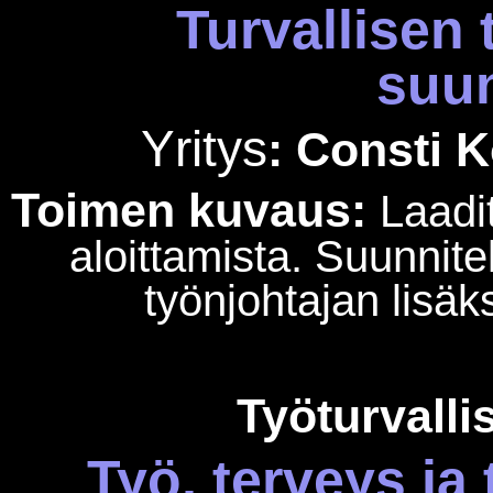
Turvallisen
suu
Yritys
:
Consti
K
Toimen kuvaus:
Laadi
aloittamista. Suunnite
työnjohtajan lisä
Työturvalli
Työ, terveys ja