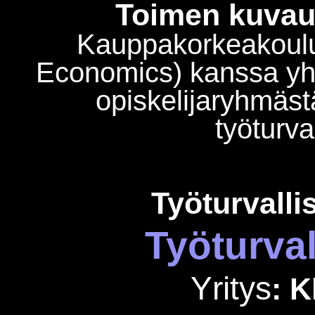
Toimen kuvau
Kauppakorkeakoulu
Economics) kanssa yhte
opiskelijaryhmästä
työturva
Työturvalli
Työturva
Yritys
: K