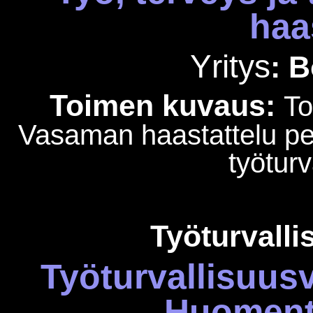
haa
Yritys
:
B
Toimen kuvaus:
To
Vasaman haastattelu pe
työturv
Työturvalli
Työturvallisuusv
Huoment