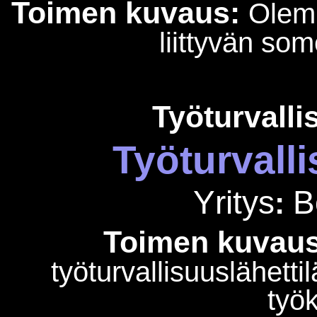
Toimen kuvaus:
Olemm
liittyvän s
Työturvalli
Työturvalli
Yritys
B
:
Toimen kuvaus
työturvallisuuslähetti
työk