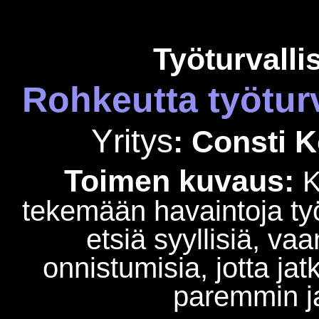
Työturvalli
Rohkeutta työtur
Yritys
:
Consti
K
Toimen kuvaus:
K
tekemään havaintoja työ
etsiä syyllisiä, va
onnistumisia, jotta j
paremmin ja