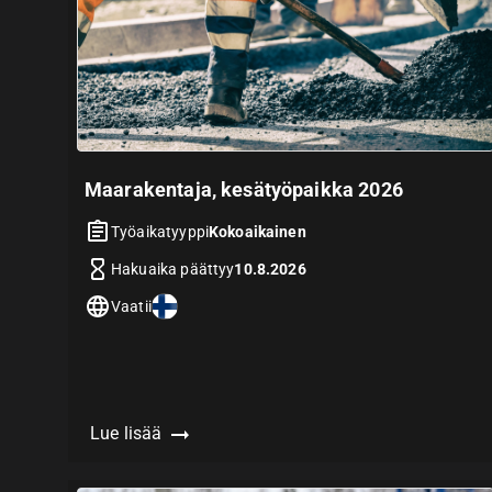
Maarakentaja, kesätyöpaikka 2026
Työaikatyyppi
Kokoaikainen
Hakuaika päättyy
10.8.2026
Vaatii
Lue lisää