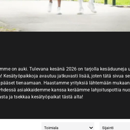
me on auki. Tulevana kesänä 2026 on tarjolla kesäduuneja usei
 Kesätyöpaikkoja avautuu jatkuvasti lisää, joten tätä sivua se
ä ja pääset tienaamaan. Haastamme yrityksiä lähtemään mukaa
hdessä asiakkaidemme kanssa keräämme lahjoituspottia nuor
ta ja tsekkaa kesätyöpaikat tästä alta!
Toimiala
Sijainti