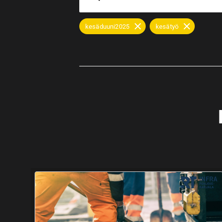
kesäduuni2025
kesätyö