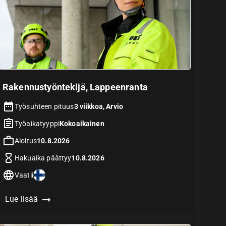
Rakennustyöntekijä, Lappeenranta
Työsuhteen pituus
3 viikkoa, Arvio
Työaikatyyppi
Kokoaikainen
Aloitus
10.8.2026
Hakuaika päättyy
10.8.2026
Vaatii
Lue lisää