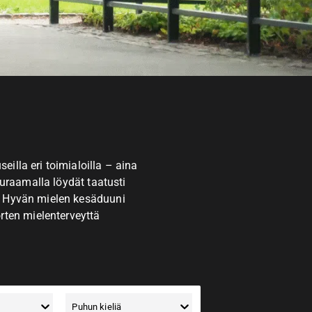
lla eri toimialoilla – aina
uraamalla löydät taatusti
n Hyvän mielen kesäduuni
ten mielenterveyttä
Puhun kieliä