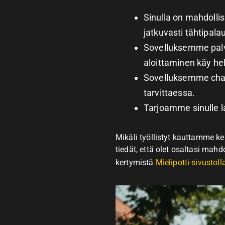
Sinulla on mahdolli
jatkuvasti tähtipal
Sovelluksemme palvel
aloittaminen käy he
Sovelluksemme chatil
tarvittaessa.
Tarjoamme sinulle l
Mikäli työllistyt kauttamme k
tiedät, että olet osaltasi mah
kertymistä
Mielipotti-sivustoll