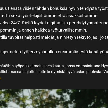
suus tienata viiden tähden bonuksia hyvin tehdystä ty
autetta sekä työntekijöiltämme että asiakkailtamme.
ee 24/7. Sieltä löydät digitaalisia perehdytysmateriaale
lpommin ja ennen kaikkea työturvallisemmin.
la tavoitat helposti meidät ja nimetyn rekrytoijasi, jolt
aajennetun työterveyshuollon ensimmäisestä kesätyöpä
esätöihin työpaikkailmoituksen kautta, jossa on mainittuna Hy
dollistamassa lahjoituspotin kertymistä hyvä asian puolesta. Vo
a.