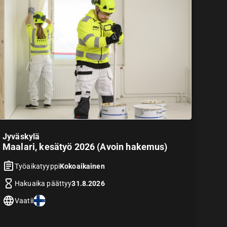
Jyväskylä
Maalari, kesätyö 2026 (Avoin hakemus)
Työaikatyyppi
Kokoaikainen
Hakuaika päättyy
31.8.2026
Vaatii