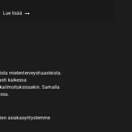
Lue lisää
sta mielenterveyshaasteista.
sti kaikessa
kailmoituksissakin. Samalla
nssa.
kkien asiakasyritystemme