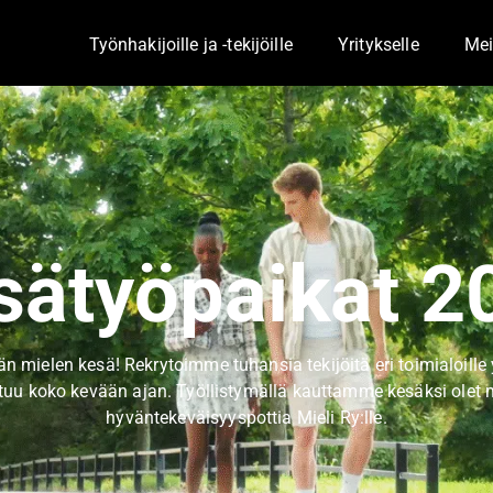
Työnhakijoille ja -tekijöille
Yritykselle
Mei
Toggle Dropdown
Togg
sätyöpaikat 2
 mielen kesä! Rekrytoimme tuhansia tekijöitä eri toimialoill
tuu koko kevään ajan. Työllistymällä kauttamme kesäksi olet
hyväntekeväisyyspottia Mieli Ry:lle.