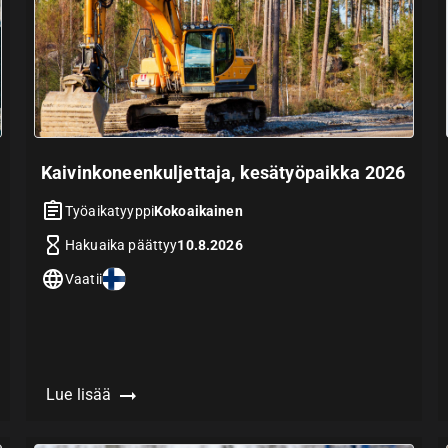
Kaivinkoneenkuljettaja, kesätyöpaikka 2026
Työaikatyyppi
Kokoaikainen
Hakuaika päättyy
10.8.2026
Vaatii
Lue lisää