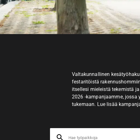
Valtakunnallinen kesätyöhakum
festaritöistä rakennushommiin!
itsellesi mieleistä tekemist
2026 -kampanjaamme, jossa y
tukemaan. Lue lisää kampanjas
Hae työpaikkoja