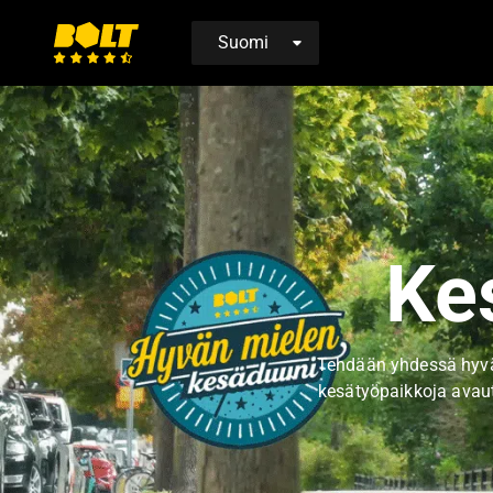
Siirry
etusivulle
Ke
Tehdään yhdessä hyvän
kesätyöpaikkoja avau