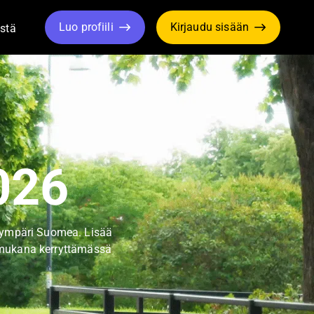
Luo profiili
Kirjaudu sisään
stä
le Dropdown
Toggle Dropdown
026
e ympäri Suomea. Lisää
 mukana kerryttämässä