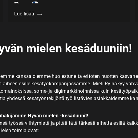
Vaatii
Lue lisää
yvän mielen kesäduuniin!
emme kanssa olemme huolestuneita eritoten nuorten kasvanei
 aiheen esille kesätyökampanjassamme. Mieli Ry näkyy vahva
omainoksissa, some- ja digimarkkinoinnissa kuin kesätyöpaik
ttia yhdessä kesätyöntekijöitä työllistävien asiakkaidemme ka
hakijamme Hyvän mielen -kesäduunit!
nsä työssä viihtymistä ja pitää tätä tärkeää aihetta esillä kai
ielen toimia ovat: