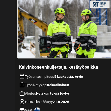
Kaivinkoneenkuljettaja, kesätyöpaikka
Työsuhteen pituus
5 kuukautta, Arvio
Työaikatyyppi
Kokoaikainen
Aloitus
Heti kun tekijä löytyy
Hakuaika päättyy
21.8.2026
Vaatii