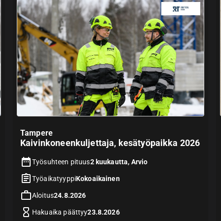
Tampere
Kaivinkoneenkuljettaja, kesätyöpaikka 2026
Työsuhteen pituus
2 kuukautta, Arvio
Työaikatyyppi
Kokoaikainen
Aloitus
24.8.2026
Hakuaika päättyy
23.8.2026