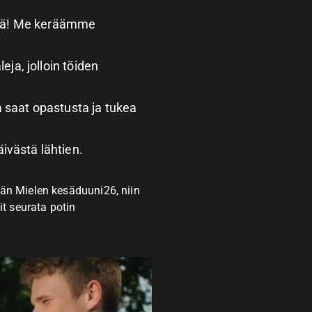
östä! Me keräämme
ja, jolloin töiden
a saat opastusta ja tukea
ivästä lähtien.
vän Mielen kesäduuni26, niin
it seurata potin