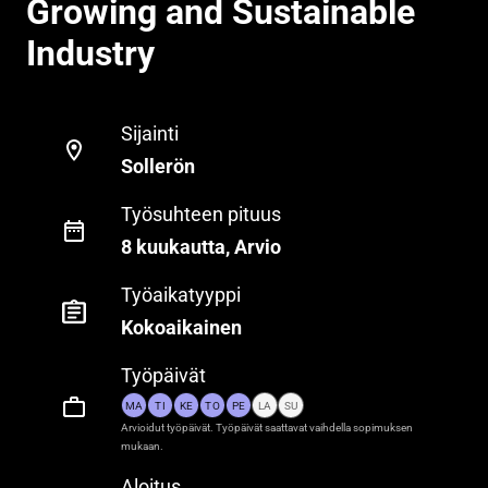
Growing and Sustainable
Industry
Sijainti
Sollerön
Työsuhteen pituus
8 kuukautta, Arvio
Työaikatyyppi
Kokoaikainen
Työpäivät
MA
TI
KE
TO
PE
LA
SU
Arvioidut työpäivät. Työpäivät saattavat vaihdella sopimuksen
mukaan.
Aloitus