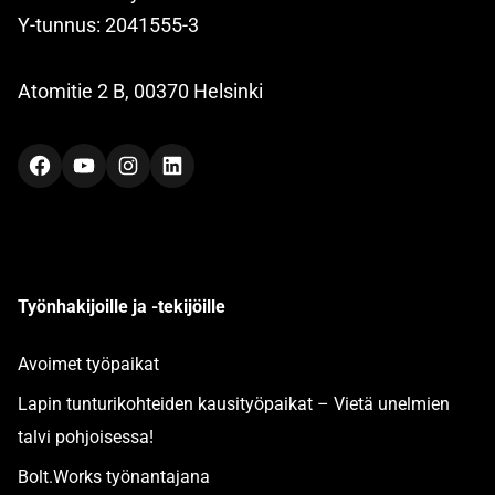
Y-tunnus: 2041555-3
Atomitie 2 B, 00370 Helsinki
Facebook
YouTube
Instagram
LinkedIn
Työnhakijoille ja -tekijöille
Avoimet työpaikat
Lapin tunturikohteiden kausityöpaikat – Vietä unelmien
talvi pohjoisessa!
Bolt.Works työnantajana