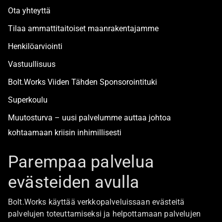
Ota yhteyttä
Tilaa ammattitaitoiset maanrakentajamme
Henkilöarviointi
Vastuullisuus
Bolt.Works Viiden Tähden Sponsorointituki
Superkoulu
Muutosturva – uusi palvelumme auttaa johtoa
kohtaamaan kriisin inhimillisesti
Alan turvallisimmat työpaikat
Parempaa palvelua
evästeiden avulla
Boltista
Bolt.Works käyttää verkkopalveluissaan evästeitä
Töihin Bolt.Worksin toimistolle
palvelujen toteuttamiseksi ja helpottamaan palvelujen