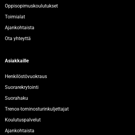
Oppisopimuskoulutukset
Toimialat
Ajankohtaista
Ota yhteyttä
Asiakkaille
Henkilöstövuokraus
Suorarekrytointi
Suorahaku
Trenox-torninosturinkuljettajat
Koulutuspalvelut
Ajankohtaista