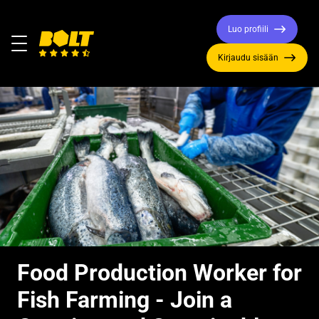
Luo profiili
Valikko
Kirjaudu sisään
Siirry
etusivulle
Food Production Worker for
Fish Farming - Join a