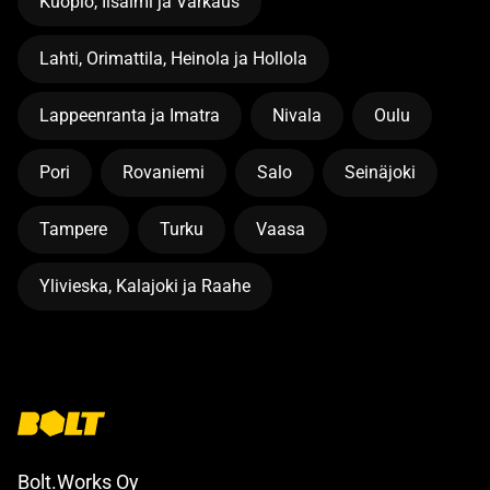
Kuopio, Iisalmi ja Varkaus
Lahti, Orimattila, Heinola ja Hollola
Lappeenranta ja Imatra
Nivala
Oulu
Pori
Rovaniemi
Salo
Seinäjoki
Tampere
Turku
Vaasa
Ylivieska, Kalajoki ja Raahe
Bolt.Works Oy