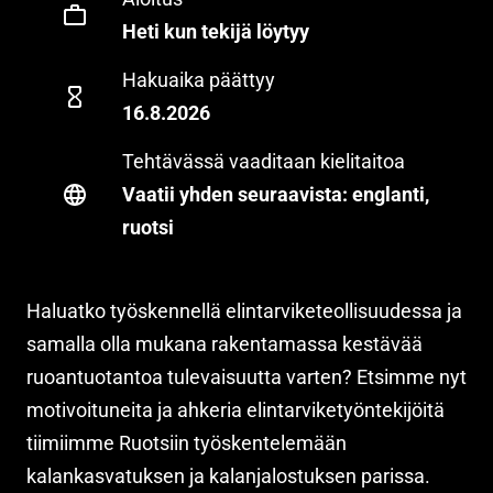
Heti kun tekijä löytyy
Hakuaika päättyy
16.8.2026
Tehtävässä vaaditaan kielitaitoa
Vaatii yhden seuraavista: englanti,
ruotsi
Haluatko työskennellä elintarviketeollisuudessa ja
samalla olla mukana rakentamassa kestävää
ruoantuotantoa tulevaisuutta varten? Etsimme nyt
motivoituneita ja ahkeria elintarviketyöntekijöitä
tiimiimme Ruotsiin työskentelemään
kalankasvatuksen ja kalanjalostuksen parissa.