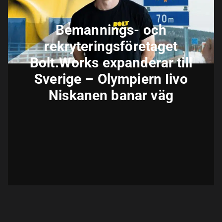
Bemannings- och
rekryteringsföretaget
Bolt.Works expanderar till
Sverige – Olympiern Iivo
Niskanen banar väg