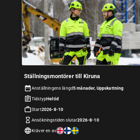
Ställningsmontörer till Kiruna
Anställningens längd
5 månader, Uppskattning
Tidstyp
Heltid
Start
2026-8-10
Ansökningstiden slutar
2026-8-10
Kräver en av