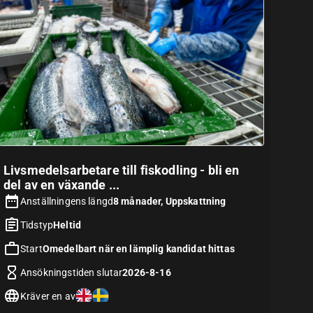
Livsmedelsarbetare till fiskodling - bli en
del av en växande ...
Anställningens längd
8 månader, Uppskattning
Tidstyp
Heltid
Start
Omedelbart när en lämplig kandidat hittas
Ansökningstiden slutar
2026-8-16
Kräver en av