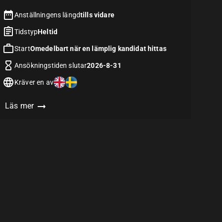
Anställningens längd
tills vidare
Tidstyp
Heltid
Start
Omedelbart när en lämplig kandidat hittas
Ansökningstiden slutar
2026-8-31
Kräver en av
Läs mer