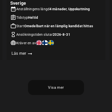
Sverige
Anställningens längd
4 månader, Uppskattning
Tidstyp
Heltid
Start
Omedelbart när en lämplig kandidat hittas
Ansökningstiden slutar
2026-8-31
Kräver en av
Läs mer
Visa mer