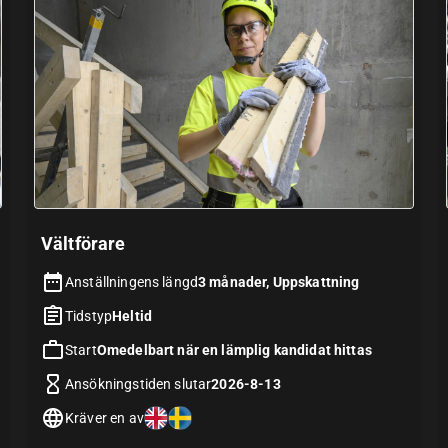
Vältförare
Anställningens längd
3 månader, Uppskattning
Tidstyp
Heltid
Start
Omedelbart när en lämplig kandidat hittas
Ansökningstiden slutar
2026-8-13
Kräver en av