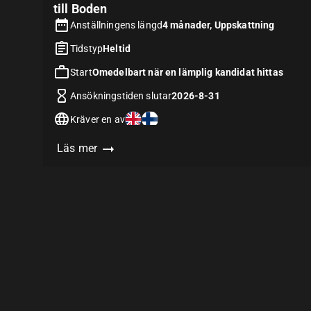
till Boden
Anställningens längd
4 månader, Uppskattning
Tidstyp
Heltid
Start
Omedelbart när en lämplig kandidat hittas
Ansökningstiden slutar
2026-8-31
Kräver en av
Läs mer