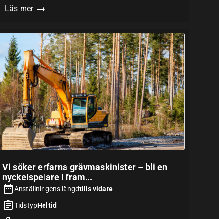
Läs mer
Vi söker erfarna grävmaskinister – bli en
nyckelspelare i fram...
Anställningens längd
tills vidare
Tidstyp
Heltid