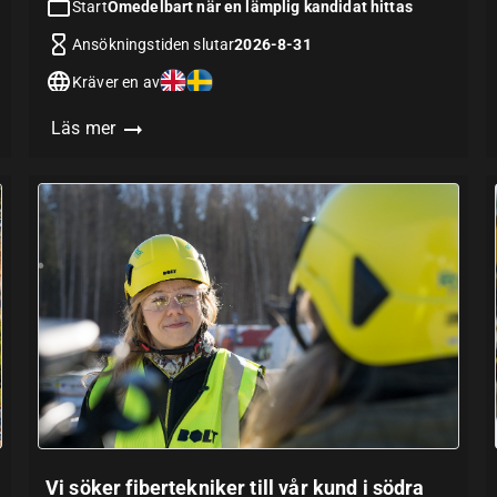
Start
Omedelbart när en lämplig kandidat hittas
Ansökningstiden slutar
2026-8-31
Kräver en av
Läs mer
Vi söker fibertekniker till vår kund i södra