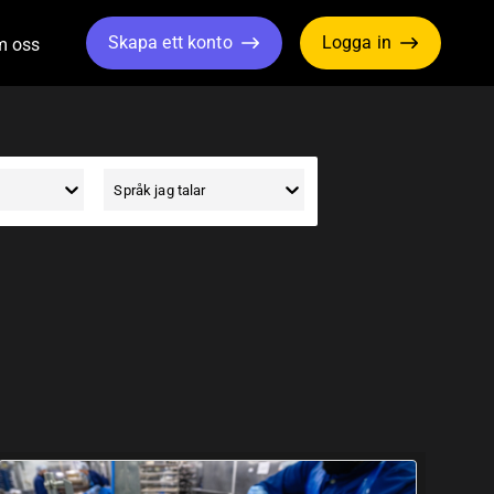
Skapa ett konto
Logga in
 oss
le Dropdown
Toggle Dropdown
Språk jag talar