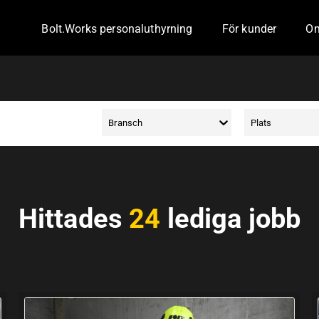
Bolt.Works personaluthyrning
För kunder
Om
Toggle Dropdown
Togg
Bransch
Plats
Hittades
24
lediga jobb