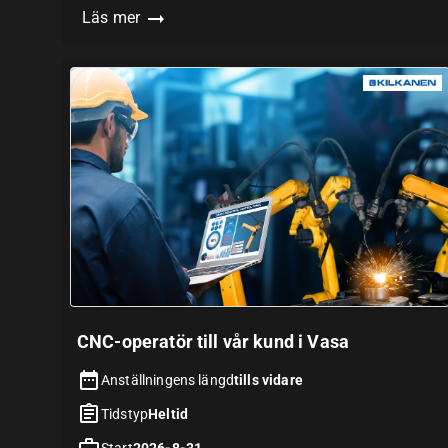
Läs mer
CNC-operatör till vår kund i Vasa
Anställningens längd
tills vidare
Tidstyp
Heltid
Start
2026-8-31