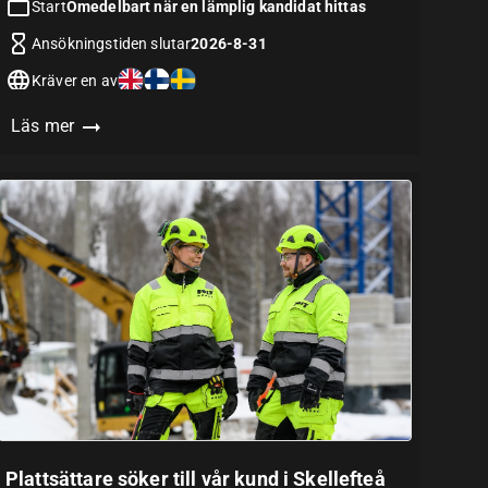
Start
Omedelbart när en lämplig kandidat hittas
Ansökningstiden slutar
2026-8-31
Kräver en av
Läs mer
Plattsättare söker till vår kund i Skellefteå