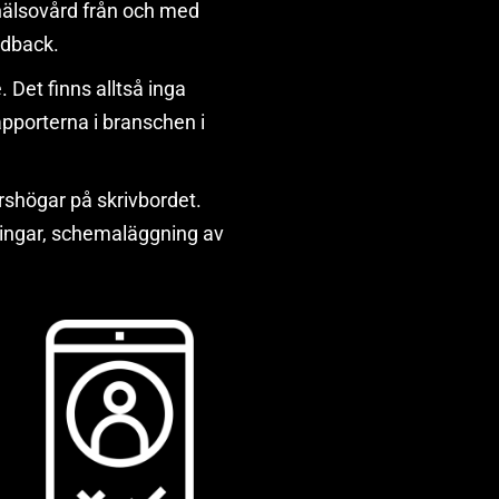
shälsovård från och med
edback.
. Det finns alltså inga
apporterna i branschen i
rshögar på skrivbordet.
eringar, schemaläggning av