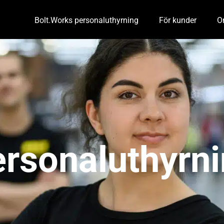
Bolt.Works personaluthyrning
För kunder
O
Toggle Dropdown
Tog
rsonaluthyrn