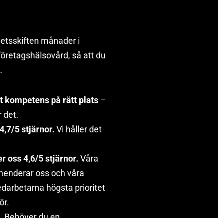
arbetsskiften månader i
 företagshälsovård, så att du
.
t kompetens på rätt plats
–
 det.
,7/5 stjärnor.
Vi håller det
 oss 4,6/5 stjärnor.
Våra
enderar oss och våra
darbetarna högsta prioritet
ör.
t.
Behöver du en