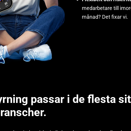
medarbetare till imorg
månad? Det fixar vi.
rning passar i de flesta si
branscher.