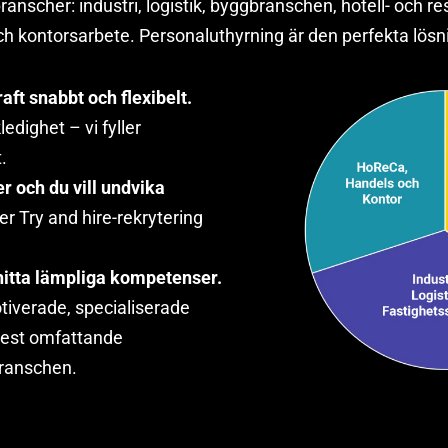
branscher: industri, logistik, byggbranschen, hotell- och 
ch kontorsarbete. Personaluthyrning är den perfekta lös
ft snabbt och flexibelt.
ledighet – vi fyller
.
r och du vill undvika
er Try and hire-rekrytering
 hitta lämpliga kompetenser.
tiverade, specialiserade
mest omfattande
branschen.