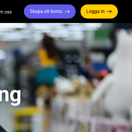
Skapa ett konto
Logga in
m oss
gle Dropdown
Toggle Dropdown
ing