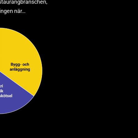
restaurangbranschen,
ningen när…