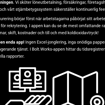
lningen
. Vi sköter löneutbetalning, försäkringar, företag
och vårt stjärnbetygssystem säkerställer kontinuerlig fe
turering börjar först när arbetstagarna påbörjat sitt arbete
 för rekrytering. I appen kan du se de mest omfattande r
mmar, skift, kostnader och till och med koldioxidavtryck!
i en enda app!
Ingen Excel-jonglering, inga onödiga pappe
ungerande tjänst. I Bolt.Works-appen hittar du tidsregistr
lla rapporter.