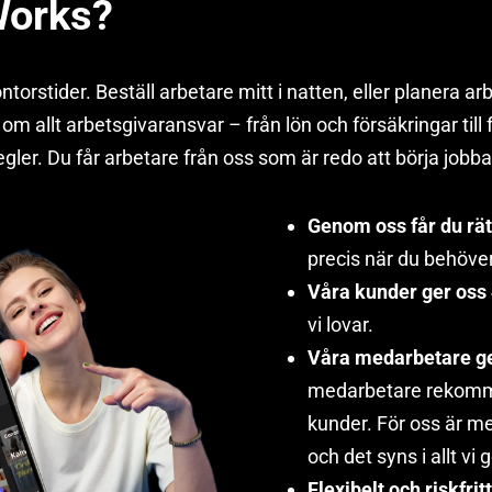
Works?
 kontorstider. Beställ arbetare mitt i natten, eller planera 
d om allt arbetsgivaransvar – från lön och försäkringar till
egler. Du får arbetare från oss som är redo att börja jobba
Genom oss får du rät
precis när du behöver
Våra kunder ger oss 4
vi lovar.
Våra medarbetare ger
medarbetare rekomm
kunder. För oss är me
och det syns i allt vi g
Flexibelt och riskfrit