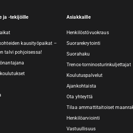
 ja -tekijöille
Asiakkaille
aikat
Henkilöstövuokraus
kohteiden kausityöpaikat –
Suorarekrytointi
n talvi pohjoisessa!
Suorahaku
yönantajana
Trenox-torninosturinkuljettajat
koulutukset
Koulutuspalvelut
Ajankohtaista
a
Ota yhteyttä
Tilaa ammattitaitoiset maanr
Henkilöarviointi
Vastuullisuus