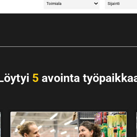
Toimiala
Sijainti
Löytyi
5
avointa työpaikka