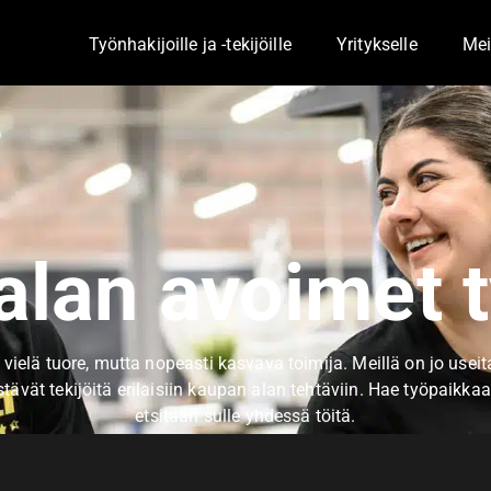
Työnhakijoille ja -tekijöille
Yritykselle
Mei
Toggle Dropdown
Togg
alan avoimet t
ielä tuore, mutta nopeasti kasvava toimija. Meillä on jo useit
istävät tekijöitä erilaisiin kaupan alan tehtäviin. Hae työpaikka
etsitään sulle yhdessä töitä.