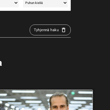
Puhun kieliä
Tyhjennä haku
a