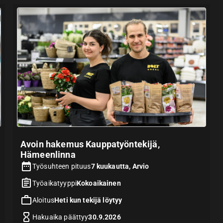
Avoin hakemus Kauppatyöntekijä,
Hämeenlinna
Työsuhteen pituus
7 kuukautta, Arvio
Työaikatyyppi
Kokoaikainen
Aloitus
Heti kun tekijä löytyy
Hakuaika päättyy
30.9.2026