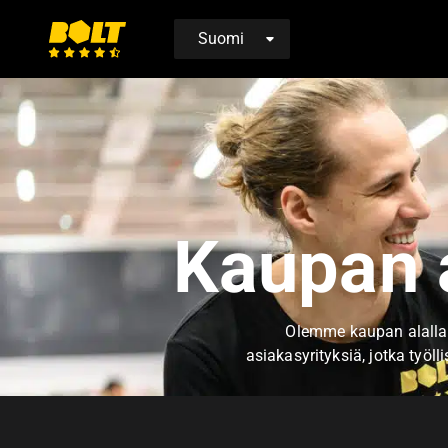
Siirry
etusivulle
Kaupan 
Olemme kaupan alalla v
asiakasyrityksiä, jotka työll