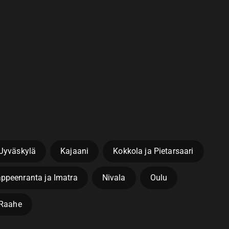
Jyväskylä
Kajaani
Kokkola ja Pietarsaari
ppeenranta ja Imatra
Nivala
Oulu
a Raahe