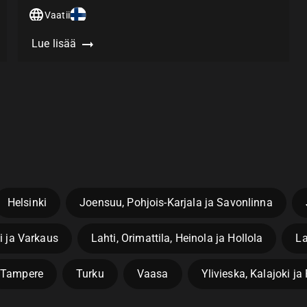
Vaatii
Lue lisää
Helsinki
Joensuu, Pohjois-Karjala ja Savonlinna
i ja Varkaus
Lahti, Orimattila, Heinola ja Hollola
La
Tampere
Turku
Vaasa
Ylivieska, Kalajoki j