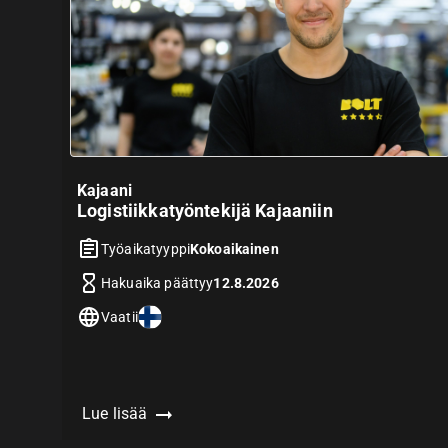
Kajaani
Logistiikkatyöntekijä Kajaaniin
Työaikatyyppi
Kokoaikainen
Hakuaika päättyy
12.8.2026
Vaatii
Lue lisää