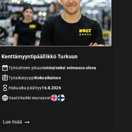
Kenttämyyntipäällikkö Turkuun
Työsuhteen pituus
toistaiseksi voimassa oleva
Työaikatyyppi
Kokoaikainen
Hakuaika päättyy
16.8.2026
Vaatii kaikki seuraavat
Lue lisää