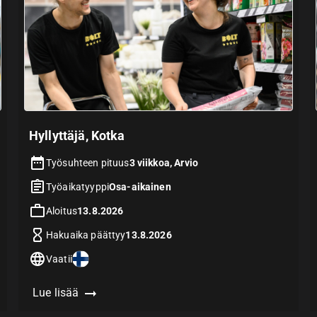
Hyllyttäjä, Kotka
Työsuhteen pituus
3 viikkoa, Arvio
Työaikatyyppi
Osa-aikainen
Aloitus
13.8.2026
Hakuaika päättyy
13.8.2026
Vaatii
Lue lisää