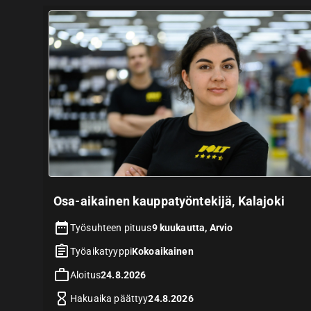
Osa-aikainen kauppatyöntekijä, Kalajoki
Työsuhteen pituus
9 kuukautta, Arvio
Työaikatyyppi
Kokoaikainen
Aloitus
24.8.2026
Hakuaika päättyy
24.8.2026