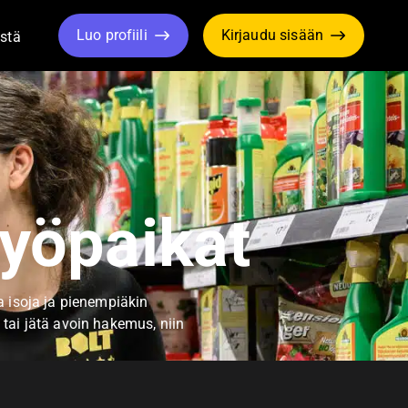
Luo profiili
Kirjaudu sisään
stä
le Dropdown
Toggle Dropdown
yöpaikat
a isoja ja pienempiäkin
a tai jätä avoin hakemus, niin