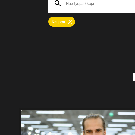
Hae työpaikkoja
Kauppa