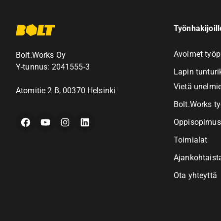
Työnhakijoille
Avoimet työp
Bolt.Works Oy
Y-tunnus: 2041555-3
Lapin tunturi
Vietä unelmie
Atomitie 2 B, 00370 Helsinki
Bolt.Works t
Facebook
YouTube
Instagram
LinkedIn
Oppisopimus
Toimialat
Ajankohtaist
Ota yhteyttä