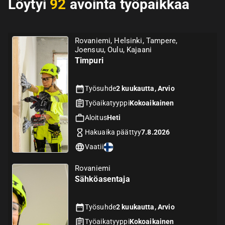
Löytyi
92
avointa työpaikkaa
Rovaniemi, Helsinki, Tampere,
Joensuu, Oulu, Kajaani
Timpuri
Työsuhde
2 kuukautta, Arvio
Työaikatyyppi
Kokoaikainen
Aloitus
Heti
Hakuaika päättyy
7.8.2026
Vaatii
Rovaniemi
Sähköasentaja
Työsuhde
2 kuukautta, Arvio
Työaikatyyppi
Kokoaikainen