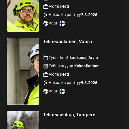
Aloitus
Heti
Hakuaika päättyy
7.8.2026
Vaatii
Telineapulainen, Vaasa
Työsuhde
1 kuukausi, Arvio
Työaikatyyppi
Kokoaikainen
Aloitus
Heti
Hakuaika päättyy
9.8.2026
Vaatii
Telineasentaja, Tampere