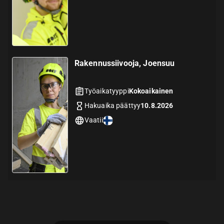
Rakennussiivooja, Joensuu
Työaikatyyppi
Kokoaikainen
Hakuaika päättyy
10.8.2026
Vaatii