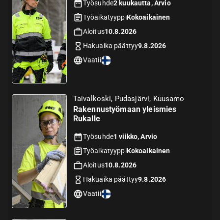
Työsuhde
2 kuukautta, Arvio
Työaikatyyppi
Kokoaikainen
Aloitus
10.8.2026
Hakuaika päättyy
9.8.2026
Vaatii
Taivalkoski, Pudasjärvi, Kuusamo
Rakennustyömaan yleismies
Rukalle
Työsuhde
1 viikko, Arvio
Työaikatyyppi
Kokoaikainen
Aloitus
10.8.2026
Hakuaika päättyy
9.8.2026
Vaatii