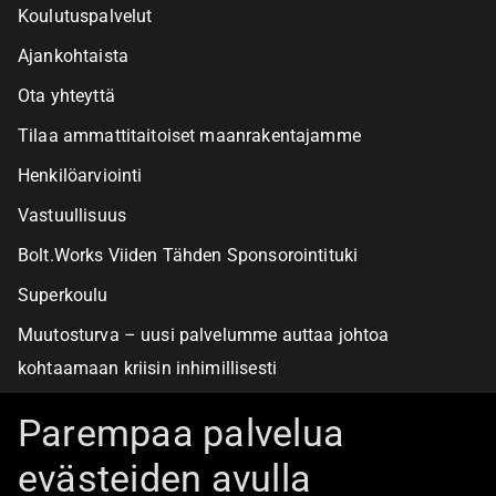
Koulutuspalvelut
Ajankohtaista
Ota yhteyttä
Tilaa ammattitaitoiset maanrakentajamme
Henkilöarviointi
Vastuullisuus
Bolt.Works Viiden Tähden Sponsorointituki
Superkoulu
Muutosturva – uusi palvelumme auttaa johtoa
kohtaamaan kriisin inhimillisesti
Alan turvallisimmat työpaikat
Parempaa palvelua
evästeiden avulla
Boltista