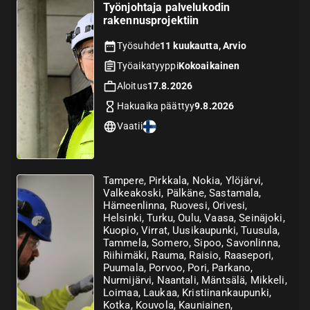
Työnjohtaja palvelukodin
rakennusprojektiin
Työsuhde
11 kuukautta, Arvio
Työaikatyyppi
Kokoaikainen
Aloitus
17.8.2026
Hakuaika päättyy
9.8.2026
Vaatii
Tampere, Pirkkala, Nokia, Ylöjärvi,
Valkeakoski, Pälkäne, Sastamala,
Hämeenlinna, Ruovesi, Orivesi,
Helsinki, Turku, Oulu, Vaasa, Seinäjoki,
Kuopio, Virrat, Uusikaupunki, Tuusula,
Tammela, Somero, Sipoo, Savonlinna,
Riihimäki, Rauma, Raisio, Raasepori,
Puumala, Porvoo, Pori, Parkano,
Nurmijärvi, Naantali, Mäntsälä, Mikkeli,
Loimaa, Laukaa, Kristiinankaupunki,
Kotka, Kouvola, Kauniainen,