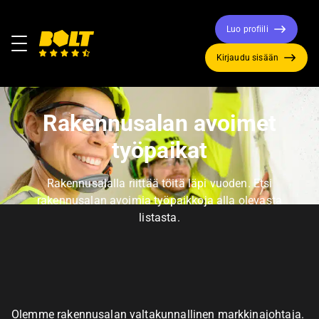
Luo profiili
Valikko
Kirjaudu sisään
Siirry
etusivulle
Rakennusalan avoimet
työpaikat
Rakennusalalla riittää töitä läpi vuoden. Etsi
rakennusalan avoimia työpaikkoja alla olevasta
listasta.
Olemme rakennusalan valtakunnallinen markkinajohtaja.