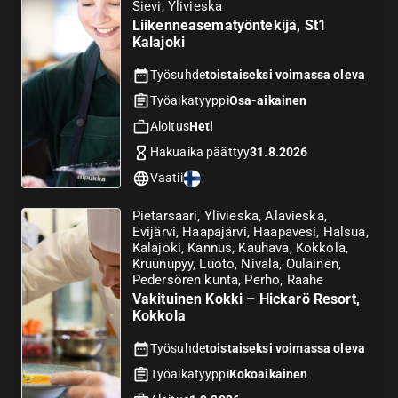
Sievi, Ylivieska
Liikenneasematyöntekijä, St1
Kalajoki
Työsuhde
toistaiseksi voimassa oleva
Työaikatyyppi
Osa-aikainen
Aloitus
Heti
Hakuaika päättyy
31.8.2026
Vaatii
Pietarsaari, Ylivieska, Alavieska,
Evijärvi, Haapajärvi, Haapavesi, Halsua,
Kalajoki, Kannus, Kauhava, Kokkola,
Kruunupyy, Luoto, Nivala, Oulainen,
Pedersören kunta, Perho, Raahe
Vakituinen Kokki – Hickarö Resort,
Kokkola
Työsuhde
toistaiseksi voimassa oleva
Työaikatyyppi
Kokoaikainen