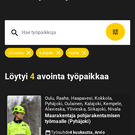
ylivieska
kalajoki
raahe
Löytyi
4
avointa työpaikkaa
Oulu, Raahe, Haapavesi, Kokkola,
Pyhäjoki, Oulainen, Kalajoki, Kempele,
Alavieska, Ylivieska, Siikajoki, Nivala
Maarakentaja pohjarakentamisen
työmaalle (Pyhäjoki)
Työsuhde
4 kuukautta, Arvio