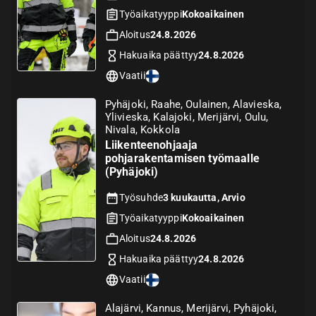
Työaikatyyppi
Kokoaikainen
Aloitus
24.8.2026
Hakuaika päättyy
24.8.2026
Vaatii
Pyhäjoki, Raahe, Oulainen, Alavieska,
Ylivieska, Kalajoki, Merijärvi, Oulu,
Nivala, Kokkola
Liikenteenohjaaja
pohjarakentamisen työmaalle
(Pyhäjoki)
Työsuhde
3 kuukautta, Arvio
Työaikatyyppi
Kokoaikainen
Aloitus
24.8.2026
Hakuaika päättyy
24.8.2026
Vaatii
Alajärvi, Kannus, Merijärvi, Pyhäjoki,