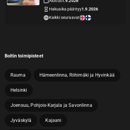
Aloitus
1.9.2026
Hakuaika päättyy
1.9.2026
Kaikki seuraavat
Boltin toimipisteet
Rauma
Hämeenlinna, Riihimäki ja Hyvinkää
Helsinki
Joensuu, Pohjois-Karjala ja Savonlinna
Jyväskylä
Kajaani