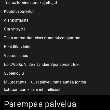
Trenox-torninosturinkuljettajat
Koulutuspalvelut
Ajankohtaista
Ota yhteyttä
Tilaa ammattitaitoiset maanrakentajamme
Henkilöarviointi
Vastuullisuus
Bolt.Works Viiden Tähden Sponsorointituki
Superkoulu
Muutosturva – uusi palvelumme auttaa johtoa
kohtaamaan kriisin inhimillisesti
Alan turvallisimmat työpaikat
Parempaa palvelua