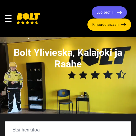
Luo profiili
Valikko
Kirjaudu sisään
Siirry
etusivulle
Bolt Ylivieska, Kalajoki ja
Raahe
Yhteystiedot