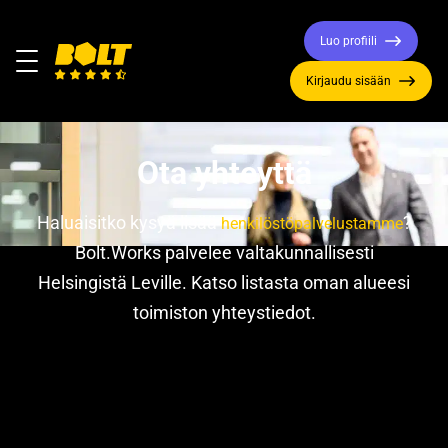
Luo profiili
Valikko
Kirjaudu sisään
Siirry
etusivulle
Ota yhteyttä
Haluaisitko kysyä lisää
?
henkilöstöpalvelustamme
Bolt.Works palvelee valtakunnallisesti
Helsingistä Leville. Katso listasta oman alueesi
toimiston yhteystiedot.