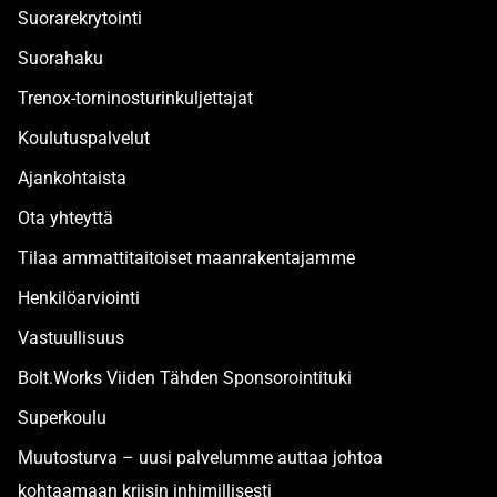
Suorarekrytointi
Suorahaku
Trenox-torninosturinkuljettajat
Koulutuspalvelut
Ajankohtaista
Ota yhteyttä
Tilaa ammattitaitoiset maanrakentajamme
Henkilöarviointi
Vastuullisuus
Bolt.Works Viiden Tähden Sponsorointituki
Superkoulu
Muutosturva – uusi palvelumme auttaa johtoa
kohtaamaan kriisin inhimillisesti