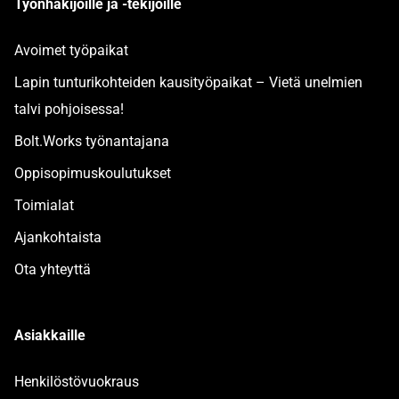
Työnhakijoille ja -tekijöille
Avoimet työpaikat
Lapin tunturikohteiden kausityöpaikat – Vietä unelmien
talvi pohjoisessa!
Bolt.Works työnantajana
Oppisopimuskoulutukset
Toimialat
Ajankohtaista
Ota yhteyttä
Asiakkaille
Henkilöstövuokraus