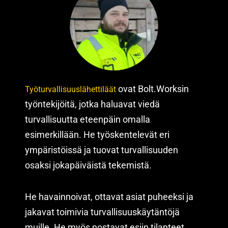
ovat Bolt.Worksin
Työturvallisuuslähettiläät
työntekijöitä, jotka haluavat viedä
turvallisuutta eteenpäin omalla
esimerkillään. He työskentelevät eri
ympäristöissä ja tuovat turvallisuuden
osaksi jokapäiväistä tekemistä.
He havainnoivat, ottavat asiat puheeksi ja
jakavat toimivia turvallisuuskäytäntöjä
muille. He myös nostavat esiin tilanteet,