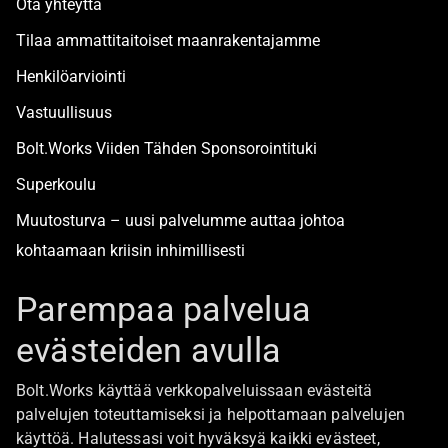
Ota yhteyttä
Tilaa ammattitaitoiset maanrakentajamme
Henkilöarviointi
Vastuullisuus
Bolt.Works Viiden Tähden Sponsorointituki
Superkoulu
Muutosturva – uusi palvelumme auttaa johtoa
kohtaamaan kriisin inhimillisesti
Alan turvallisimmat työpaikat
Parempaa palvelua
evästeiden avulla
Boltista
Bolt.Works käyttää verkkopalveluissaan evästeitä
Töihin Bolt.Worksin toimistolle
palvelujen toteuttamiseksi ja helpottamaan palvelujen
käyttöä. Halutessasi voit hyväksyä kaikki evästeet,