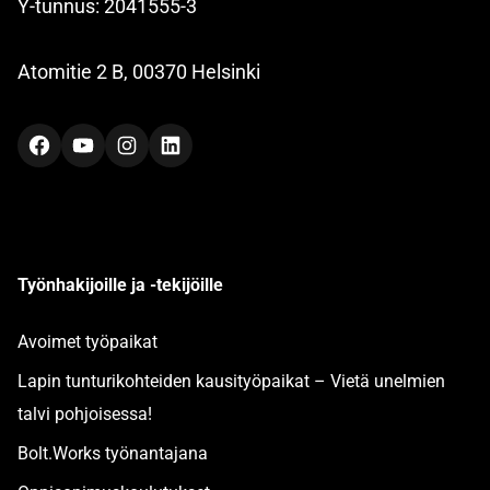
Y-tunnus: 2041555-3
Atomitie 2 B, 00370 Helsinki
Facebook
YouTube
Instagram
LinkedIn
Työnhakijoille ja -tekijöille
Avoimet työpaikat
Lapin tunturikohteiden kausityöpaikat – Vietä unelmien
talvi pohjoisessa!
Bolt.Works työnantajana