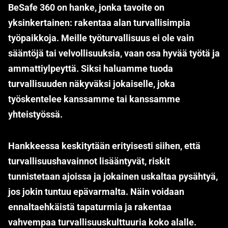
BeSafe 360 on hanke, jonka tavoite on
yksinkertainen: rakentaa alan turvallisimpia
työpaikkoja.
Meille työturvallisuus ei ole vain
sääntöjä tai velvollisuuksia, vaan osa hyvää työtä ja
ammattiylpeyttä. Siksi haluamme tuoda
turvallisuuden näkyväksi jokaiselle, joka
työskentelee kanssamme tai kanssamme
yhteistyössä.
Hankkeessa keskitytään erityisesti siihen, että
turvallisuushavainnot lisääntyvät, riskit
tunnistetaan ajoissa ja jokainen uskaltaa pysähtyä,
jos jokin tuntuu epävarmalta. Näin voidaan
ennaltaehkäistä tapaturmia ja rakentaa
vahvempaa turvallisuuskulttuuria koko alalle.