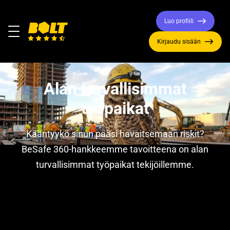
Luo profiili
Valikko
Kirjaudu sisään
Siirry
etusivulle
Alan turvallisimmat
työpaikat
Kääntyykö sinun pääsi havaitsemaan riskit?
BeSafe 360-hankkeemme tavoitteena on alan
turvallisimmat työpaikat tekijöillemme.