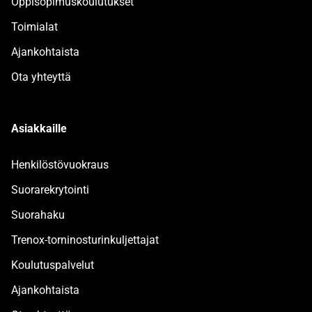
Oppisopimuskoulutukset
Toimialat
Ajankohtaista
Ota yhteyttä
Asiakkaille
Henkilöstövuokraus
Suorarekrytointi
Suorahaku
Trenox-torninosturinkuljettajat
Koulutuspalvelut
Ajankohtaista