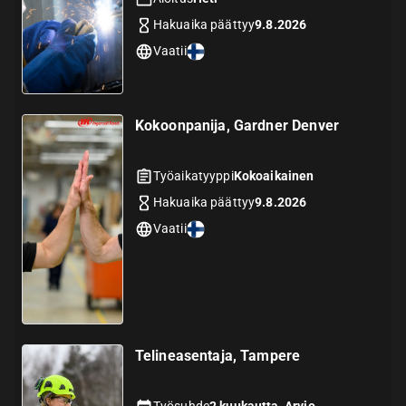
Hakuaika päättyy
9.8.2026
Vaatii
Kokoonpanija, Gardner Denver
Työaikatyyppi
Kokoaikainen
Hakuaika päättyy
9.8.2026
Vaatii
Telineasentaja, Tampere