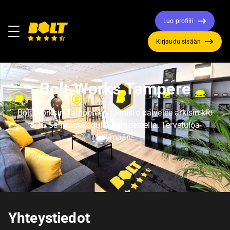
Luo profiili
Valikko
Kirjaudu sisään
Siirry
etusivulle
Bolt.Works Tampere
Bolt.Worksin Tampereen-toimisto palvelee arkisin klo
8-16 Sammonkadulla Tampereella. Tervetuloa
käymään!
Yhteystiedot