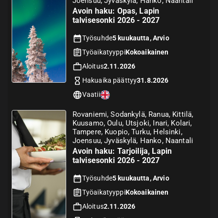
Joensuu, Jyväskylä, Hanko, Naantali
Avoin haku: Opas, Lapin
talvisesonki 2026 - 2027
Työsuhde
5 kuukautta, Arvio
Työaikatyyppi
Kokoaikainen
Aloitus
2.11.2026
Hakuaika päättyy
31.8.2026
Vaatii
Rovaniemi, Sodankylä, Ranua, Kittilä,
Kuusamo, Oulu, Utsjoki, Inari, Kolari,
Tampere, Kuopio, Turku, Helsinki,
Joensuu, Jyväskylä, Hanko, Naantali
Avoin haku: Tarjoilija, Lapin
talvisesonki 2026 - 2027
Työsuhde
5 kuukautta, Arvio
Työaikatyyppi
Kokoaikainen
Aloitus
2.11.2026