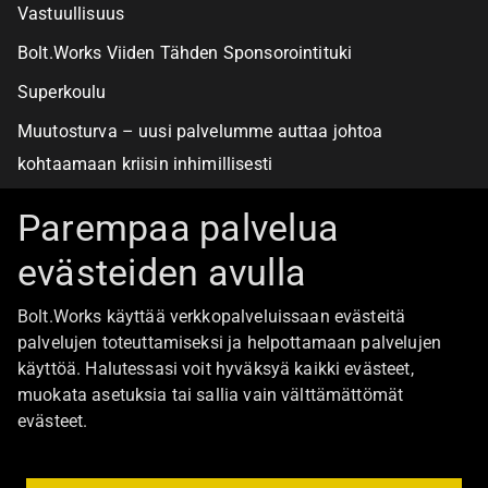
Vastuullisuus
Bolt.Works Viiden Tähden Sponsorointituki
Superkoulu
Muutosturva – uusi palvelumme auttaa johtoa
kohtaamaan kriisin inhimillisesti
Alan turvallisimmat työpaikat
Parempaa palvelua
evästeiden avulla
Boltista
Bolt.Works käyttää verkkopalveluissaan evästeitä
Töihin Bolt.Worksin toimistolle
palvelujen toteuttamiseksi ja helpottamaan palvelujen
käyttöä. Halutessasi voit hyväksyä kaikki evästeet,
Ajankohtaista
muokata asetuksia tai sallia vain välttämättömät
Ota yhteyttä
evästeet.
Johtoryhmä