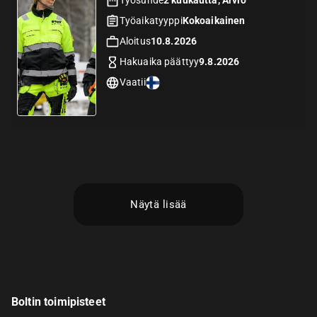
Työsuhde
2 kuukautta, Arvio
Työaikatyyppi
Kokoaikainen
Aloitus
10.8.2026
Hakuaika päättyy
9.8.2026
Vaatii
Näytä lisää
Boltin toimipisteet