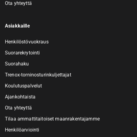
Ota yhteyttä
Asiakkaille
Henkilöstövuokraus
Suorarekrytointi
Suorahaku
Trenox-torninosturinkuljettajat
Koulutuspalvelut
Ajankohtaista
Ota yhteyttä
Tilaa ammattitaitoiset maanrakentajamme
Henkilöarviointi