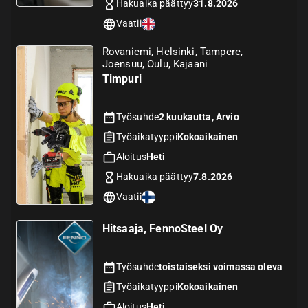
Hakuaika päättyy
31.8.2026
Vaatii
Rovaniemi, Helsinki, Tampere,
Joensuu, Oulu, Kajaani
Timpuri
Työsuhde
2 kuukautta, Arvio
Työaikatyyppi
Kokoaikainen
Aloitus
Heti
Hakuaika päättyy
7.8.2026
Vaatii
Hitsaaja, FennoSteel Oy
Työsuhde
toistaiseksi voimassa oleva
Työaikatyyppi
Kokoaikainen
Aloitus
Heti