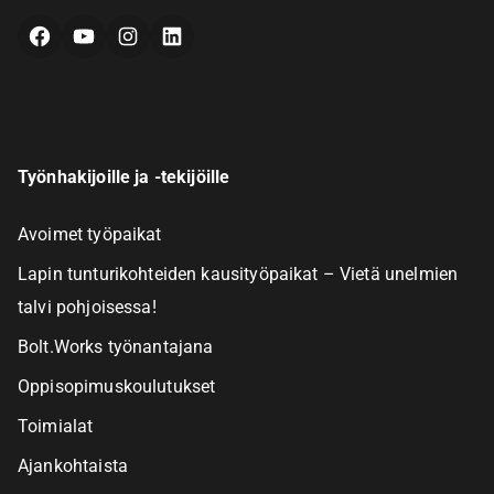
Facebook
YouTube
Instagram
LinkedIn
Työnhakijoille ja -tekijöille
Avoimet työpaikat
Lapin tunturikohteiden kausityöpaikat – Vietä unelmien
talvi pohjoisessa!
Bolt.Works työnantajana
Oppisopimuskoulutukset
Toimialat
Ajankohtaista