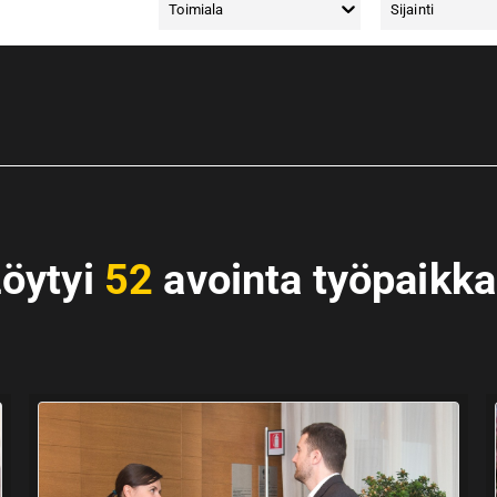
Toimiala
Sijainti
öytyi
52
avointa työpaikk