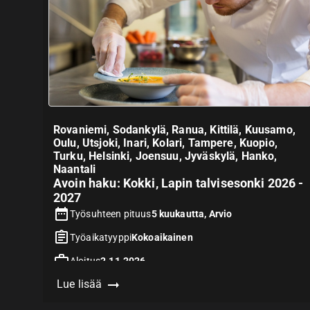
Rovaniemi, Sodankylä, Ranua, Kittilä, Kuusamo,
Oulu, Utsjoki, Inari, Kolari, Tampere, Kuopio,
Turku, Helsinki, Joensuu, Jyväskylä, Hanko,
Naantali
Avoin haku: Kokki, Lapin talvisesonki 2026 -
2027
Työsuhteen pituus
5 kuukautta, Arvio
Työaikatyyppi
Kokoaikainen
Aloitus
2.11.2026
Lue lisää
Hakuaika päättyy
31.8.2026
Vaatii