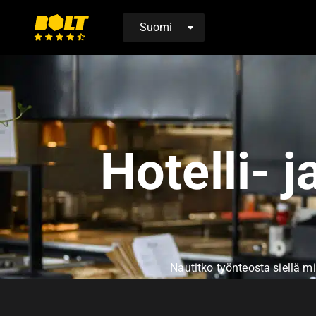
Siirry
etusivulle
Hotelli- 
Nautitko työnteosta siellä mi