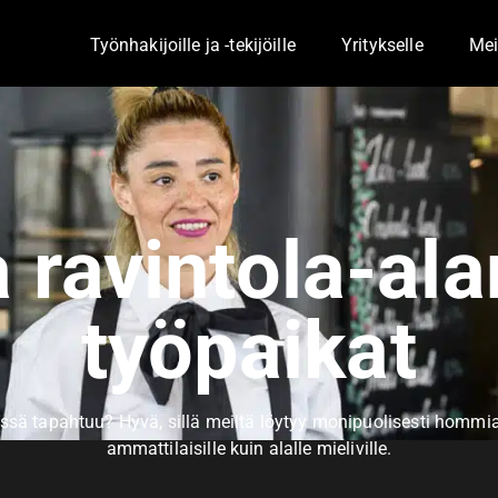
Työnhakijoille ja -tekijöille
Yritykselle
Mei
Toggle Dropdown
Togg
ja ravintola-al
työpaikat
ssä tapahtuu? Hyvä, sillä meiltä löytyy monipuolisesti hommia n
ammattilaisille kuin alalle mieliville.