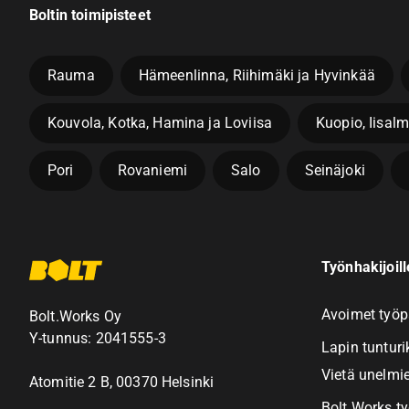
Boltin toimipisteet
Rauma
Hämeenlinna, Riihimäki ja Hyvinkää
Kouvola, Kotka, Hamina ja Loviisa
Kuopio, Iisalm
Pori
Rovaniemi
Salo
Seinäjoki
Työnhakijoille
Avoimet työp
Bolt.Works Oy
Y-tunnus: 2041555-3
Lapin tunturi
Vietä unelmie
Atomitie 2 B, 00370 Helsinki
Bolt.Works t