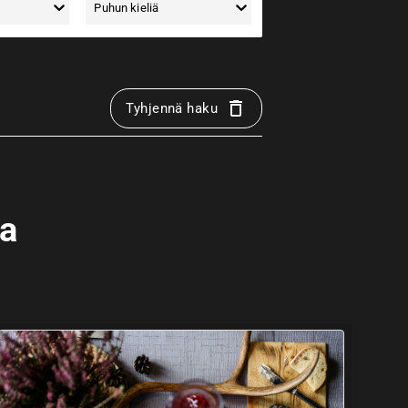
Puhun kieliä
Tyhjennä haku
aa