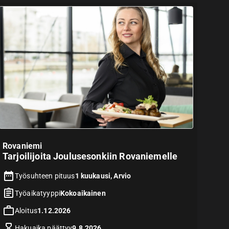
Rovaniemi
Tarjoilijoita Joulusesonkiin Rovaniemelle
Työsuhteen pituus
1 kuukausi, Arvio
Työaikatyyppi
Kokoaikainen
Aloitus
1.12.2026
Hakuaika päättyy
9.8.2026