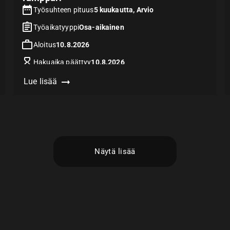
Työsuhteen pituus
5 kuukautta, Arvio
Työaikatyyppi
Osa-aikainen
Aloitus
10.8.2026
Hakuaika päättyy
10.8.2026
Vaatii
Lue lisää
Näytä lisää