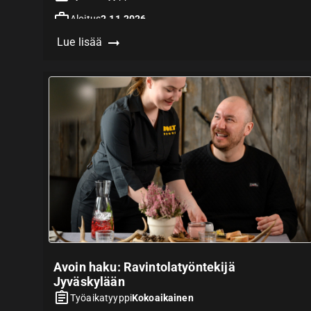
Aloitus
2.11.2026
Lue lisää
Hakuaika päättyy
31.8.2026
Vaatii
Avoin haku: Ravintolatyöntekijä
Jyväskylään
Työaikatyyppi
Kokoaikainen