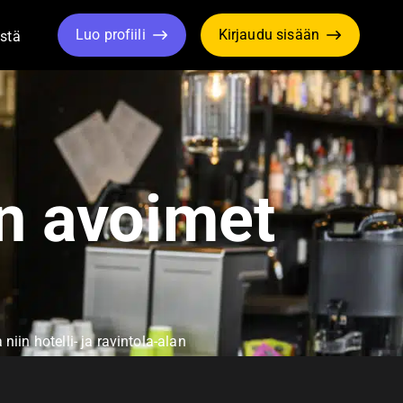
Luo profiili
Kirjaudu sisään
stä
le Dropdown
Toggle Dropdown
an avoimet
iin hotelli- ja ravintola-alan