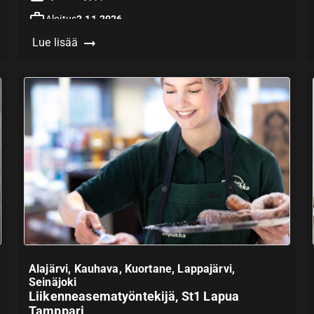
Aloitus
2.11.2026
Lue lisää
Hakuaika päättyy
31.8.2026
Vaatii
Alajärvi, Kauhava, Kuortane, Lappajärvi,
Seinäjoki
Liikenneasematyöntekijä, St1 Lapua
Tamppari