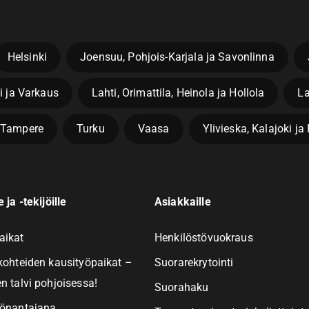
Helsinki
Joensuu, Pohjois-Karjala ja Savonlinna
i ja Varkaus
Lahti, Orimattila, Heinola ja Hollola
La
Tampere
Turku
Vaasa
Ylivieska, Kalajoki j
 ja -tekijöille
Asiakkaille
aikat
Henkilöstövuokraus
kohteiden kausityöpaikat –
Suorarekrytointi
n talvi pohjoisessa!
Suorahaku
yönantajana