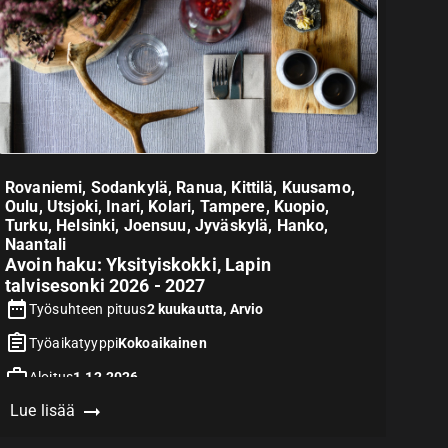
Rovaniemi, Sodankylä, Ranua, Kittilä, Kuusamo,
Oulu, Utsjoki, Inari, Kolari, Tampere, Kuopio,
Turku, Helsinki, Joensuu, Jyväskylä, Hanko,
Naantali
Avoin haku: Yksityiskokki, Lapin
talvisesonki 2026 - 2027
Työsuhteen pituus
2 kuukautta, Arvio
Työaikatyyppi
Kokoaikainen
Aloitus
1.12.2026
Lue lisää
Hakuaika päättyy
31.8.2026
Vaatii