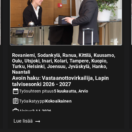
Rovaniemi, Sodankylä, Ranua, Kittilä, Kuusamo,
Oulu, Utsjoki, Inari, Kolari, Tampere, Kuopio,
Turku, Helsinki, Joensuu, Jyväskylä, Hanko,
Naantali
Avoin haku: Vastaanottovirkailija, Lapin
talvisesonki 2026 - 2027
Työsuhteen pituus
5 kuukautta, Arvio
Työaikatyyppi
Kokoaikainen
Aloitus
2.11.2026
Lue lisää
Hakuaika päättyy
31.8.2026
Vaatii