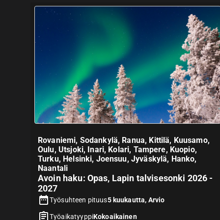
Rovaniemi, Sodankylä, Ranua, Kittilä, Kuusamo,
Oulu, Utsjoki, Inari, Kolari, Tampere, Kuopio,
Turku, Helsinki, Joensuu, Jyväskylä, Hanko,
Naantali
Avoin haku: Opas, Lapin talvisesonki 2026 -
2027
Työsuhteen pituus
5 kuukautta, Arvio
Työaikatyyppi
Kokoaikainen