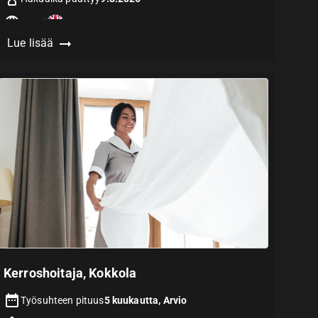
Vaatii
Lue lisää
Kerroshoitaja, Kokkola
Työsuhteen pituus
5 kuukautta, Arvio