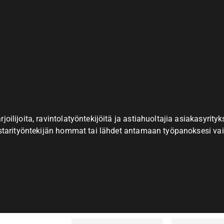
joilijoita, ravintolatyöntekijöitä ja astiahuoltajia asiakasyri
festarityöntekijän hommat tai lähdet antamaan työpanoksesi va