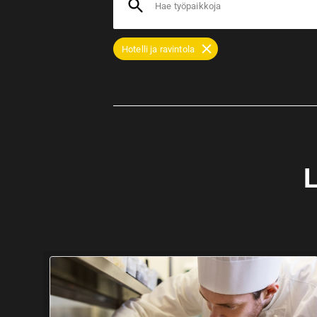
Hae työpaikkoja
Hotelli ja ravintola
L