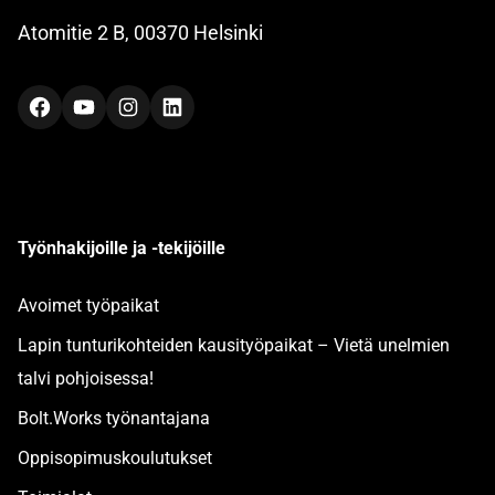
Atomitie 2 B, 00370 Helsinki
Facebook
YouTube
Instagram
LinkedIn
Työnhakijoille ja -tekijöille
Avoimet työpaikat
Lapin tunturikohteiden kausityöpaikat – Vietä unelmien
talvi pohjoisessa!
Bolt.Works työnantajana
Oppisopimuskoulutukset