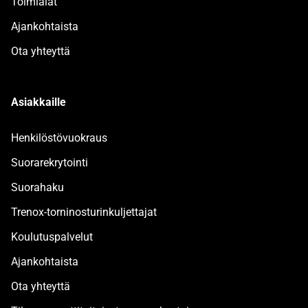
Toimialat
Ajankohtaista
Ota yhteyttä
Asiakkaille
Henkilöstövuokraus
Suorarekrytointi
Suorahaku
Trenox-torninosturinkuljettajat
Koulutuspalvelut
Ajankohtaista
Ota yhteyttä