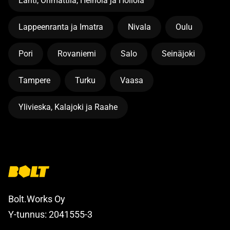
Lahti, Orimattila, Heinola ja Hollola
Lappeenranta ja Imatra
Nivala
Oulu
Pori
Rovaniemi
Salo
Seinäjoki
Tampere
Turku
Vaasa
Ylivieska, Kalajoki ja Raahe
Bolt.Works Oy
Y-tunnus: 2041555-3