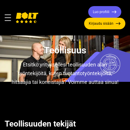
Luo profiili
Valikko
Kirjaudu sisään
Siirry
etusivulle
Teollisuus
Etsitkö yrityksellesi teollisuuden alan
työntekijöitä, kuten tuotantotyöntekijöitä,
hitsaajia tai koneistajia? Voimme auttaa sinua!
Teollisuuden tekijät