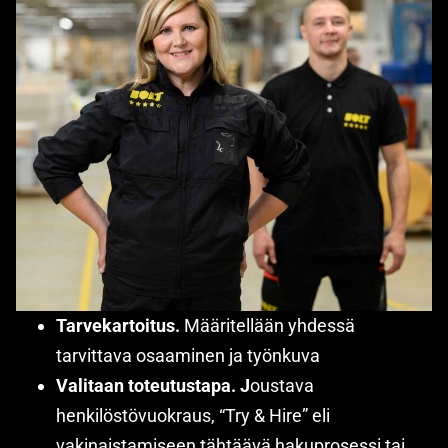
Tarvekartoitus.
Määritellään yhdessä
tarvittava osaaminen ja työnkuva
Valitaan toteutustapa. J
oustava
henkilöstövuokraus, “Try & Hire” eli
vakinaistamiseen tähtäävä hakuprosessi tai