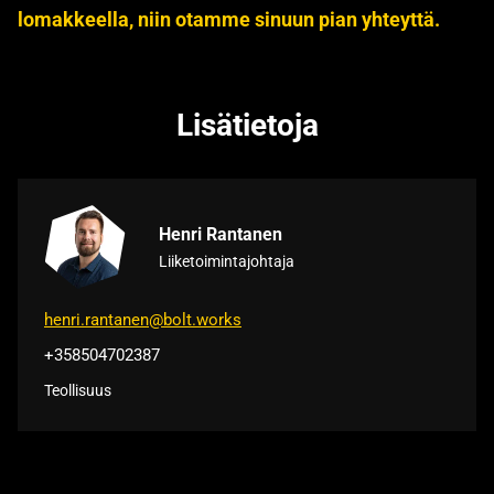
lomakkeella, niin otamme sinuun pian yhteyttä.
Lisätietoja
Henri Rantanen
Liiketoimintajohtaja
henri.rantanen@bolt.works
+358504702387
Teollisuus