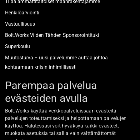
Tilaa ammattitaitoiset maanrakentajamme
Henkilöarviointi
Vastuullisuus
Bolt.Works Viiden Tähden Sponsorointituki
Superkoulu
Muutosturva – uusi palvelumme auttaa johtoa
kohtaamaan kriisin inhimillisesti
Alan turvallisimmat työpaikat
Parempaa palvelua
evästeiden avulla
Boltista
Bolt.Works käyttää verkkopalveluissaan evästeitä
Töihin Bolt.Worksin toimistolle
palvelujen toteuttamiseksi ja helpottamaan palvelujen
käyttöä. Halutessasi voit hyväksyä kaikki evästeet,
Ajankohtaista
muokata asetuksia tai sallia vain välttämättömät