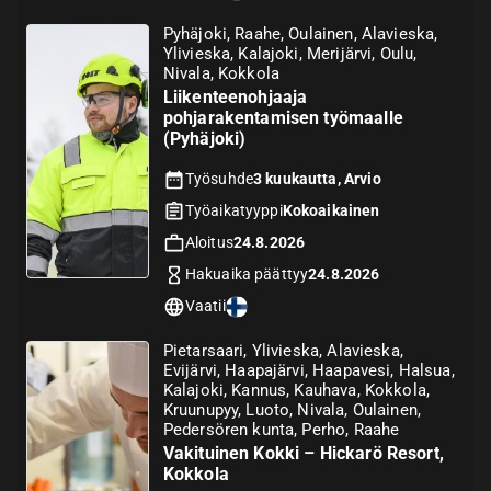
Pyhäjoki, Raahe, Oulainen, Alavieska,
Ylivieska, Kalajoki, Merijärvi, Oulu,
Nivala, Kokkola
Liikenteenohjaaja
pohjarakentamisen työmaalle
(Pyhäjoki)
Työsuhde
3 kuukautta, Arvio
Työaikatyyppi
Kokoaikainen
Aloitus
24.8.2026
Hakuaika päättyy
24.8.2026
Vaatii
Pietarsaari, Ylivieska, Alavieska,
Evijärvi, Haapajärvi, Haapavesi, Halsua,
Kalajoki, Kannus, Kauhava, Kokkola,
Kruunupyy, Luoto, Nivala, Oulainen,
Pedersören kunta, Perho, Raahe
Vakituinen Kokki – Hickarö Resort,
Kokkola