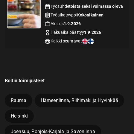
Työsuhde
toistaiseksi voimassa oleva
Työaikatyyppi
Kokoaikainen
Aloitus
1.9.2026
Hakuaika päättyy
1.9.2026
Kaikki seuraavat
Boltin toimipisteet
Rauma
Hämeenlinna, Riihimäki ja Hyvinkää
Helsinki
Joensuu, Pohjois-Karjala ja Savonlinna