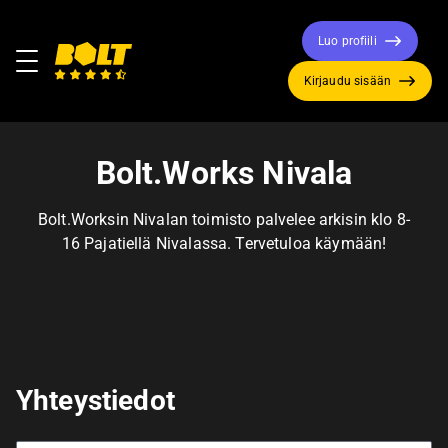
Luo profiili
Valikko
Kirjaudu sisään
Siirry
etusivulle
Bolt.Works Nivala
Bolt.Worksin Nivalan toimisto palvelee arkisin klo 8-
16 Pajatiellä Nivalassa. Tervetuloa käymään!
Yhteystiedot