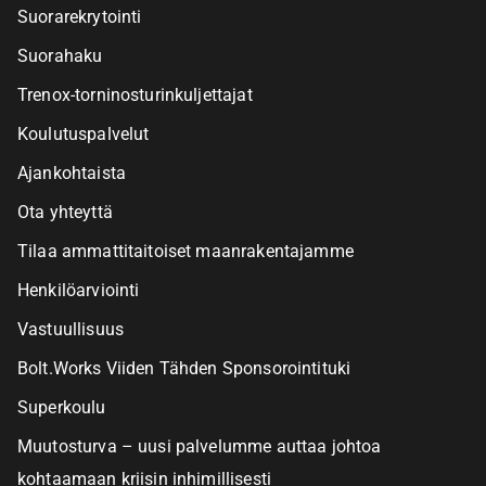
Suorarekrytointi
Suorahaku
Trenox-torninosturinkuljettajat
Koulutuspalvelut
Ajankohtaista
Ota yhteyttä
Tilaa ammattitaitoiset maanrakentajamme
Henkilöarviointi
Vastuullisuus
Bolt.Works Viiden Tähden Sponsorointituki
Superkoulu
Muutosturva – uusi palvelumme auttaa johtoa
kohtaamaan kriisin inhimillisesti