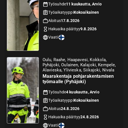
Työsuhde
11 kuukautta, Arvio
Työaikatyyppi
Kokoaikainen
Aloitus
17.8.2026
Hakuaika päättyy
9.8.2026
Vaatii
Oulu, Raahe, Haapavesi, Kokkola,
Pyhäjoki, Oulainen, Kalajoki, Kempele,
Alavieska, Ylivieska, Siikajoki, Nivala
Maarakentaja pohjarakentamisen
työmaalle (Pyhäjoki)
Työsuhde
4 kuukautta, Arvio
Työaikatyyppi
Kokoaikainen
Aloitus
24.8.2026
Hakuaika päättyy
24.8.2026
Vaatii