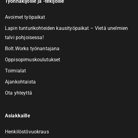
Työnhakijoille ja -tekijöille
Avoimet työpaikat
Lapin tunturikohteiden kausityöpaikat – Vietä unelmien
talvi pohjoisessa!
Bolt.Works työnantajana
Oppisopimuskoulutukset
Toimialat
Ajankohtaista
Ota yhteyttä
Asiakkaille
Henkilöstövuokraus