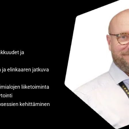
akkuudet ja
a elinkaaren jatkuva
mialojen liiketoiminta
tointi
rosessien kehittäminen