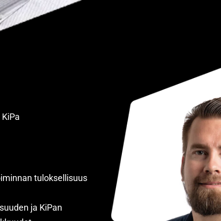
 KiPa
iminnan tuloksellisuus
isuuden ja KiPan