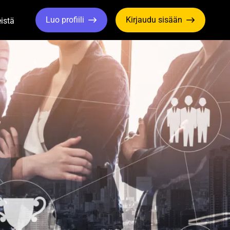
Luo profiili
Kirjaudu sisään
istä
le Dropdown
Toggle Dropdown