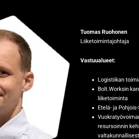
Tuomas Ruohonen
Liiketoimintajohtaja
Vastuualueet:
Logistiikan toimi
Bolt.Worksin kan
liiketoiminta
Etelä- ja Pohjoi
Vuokratyövoiman
resursoinnin keh
valtakunnallisest