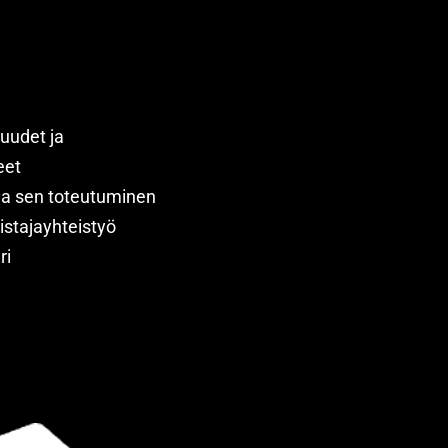
uudet ja
eet
 ja sen toteutuminen
istajayhteistyö
ri