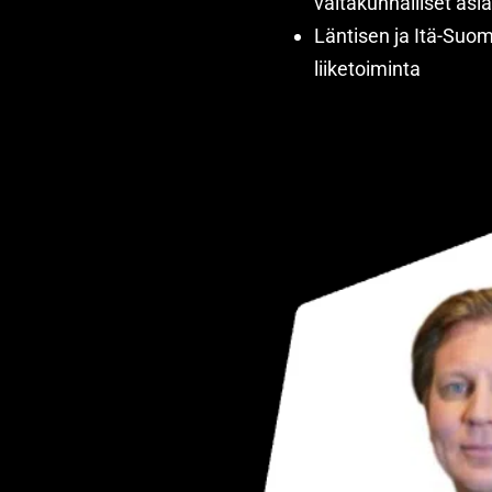
valtakunnalliset asi
Läntisen ja Itä-Suom
liiketoiminta