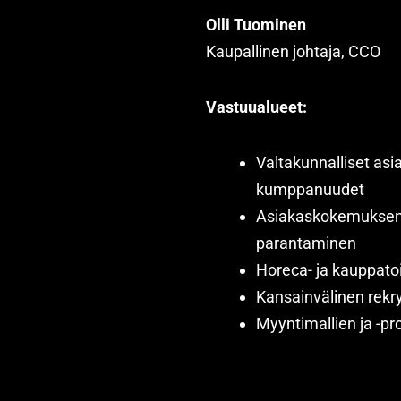
Olli Tuominen
Kaupallinen johtaja, CCO
Vastuualueet:
Valtakunnalliset asi
kumppanuudet
Asiakaskokemuksen j
parantaminen
Horeca- ja kauppatoi
Kansainvälinen rekry
Myyntimallien ja -p