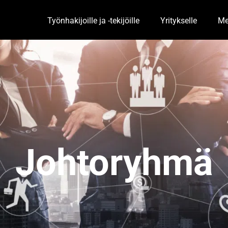
Työnhakijoille ja -tekijöille
Yritykselle
Me
Toggle Dropdown
Togg
Johtoryhmä