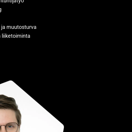
ntuntijatyö
g
t ja muutosturva
liiketoiminta