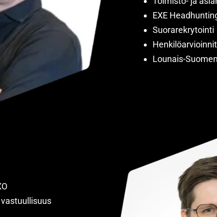
Toimisto- ja asia
EXE Headhuntin
Suorarekrytointi
Henkilöarvioinni
Lounais-Suomen 
XO
 vastuullisuus