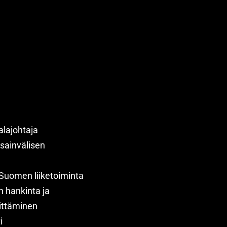
alajohtaja
sainvälisen
s-Suomen liiketoiminta
 hankinta ja
ittäminen
i