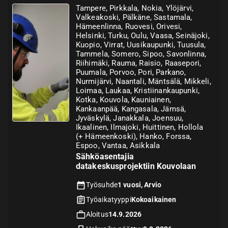
Tampere, Pirkkala, Nokia, Ylöjärvi,
Valkeakoski, Pälkäne, Sastamala,
Hämeenlinna, Ruovesi, Orivesi,
Helsinki, Turku, Oulu, Vaasa, Seinäjoki,
Kuopio, Virrat, Uusikaupunki, Tuusula,
Tammela, Somero, Sipoo, Savonlinna,
Riihimäki, Rauma, Raisio, Raasepori,
Puumala, Porvoo, Pori, Parkano,
Nurmijärvi, Naantali, Mäntsälä, Mikkeli,
Loimaa, Laukaa, Kristiinankaupunki,
Kotka, Kouvola, Kauniainen,
Kankaanpää, Kangasala, Jämsä,
Jyväskylä, Janakkala, Joensuu,
Ikaalinen, Ilmajoki, Huittinen, Hollola
(+ Hämeenkoski), Hanko, Forssa,
Espoo, Vantaa, Asikkala
Sähköasentajia
datakeskusprojektiin Kouvolaan
Työsuhde
1 vuosi, Arvio
Työaikatyyppi
Kokoaikainen
Aloitus
14.9.2026