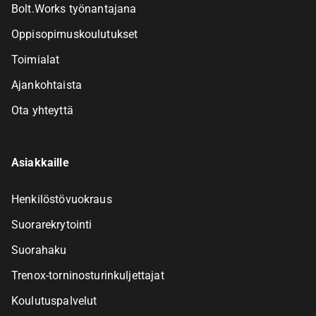
Bolt.Works työnantajana
Oppisopimuskoulutukset
Toimialat
Ajankohtaista
Ota yhteyttä
Asiakkaille
Henkilöstövuokraus
Suorarekrytointi
Suorahaku
Trenox-torninosturinkuljettajat
Koulutuspalvelut