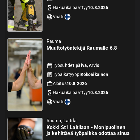
Hakuaika päättyy
10.8.2026
Vaatii
Rauma
Muuttotyöntekijä Raumalle 6.8
Työsuhde
1 päivä, Arvio
Työaikatyyppi
Kokoaikainen
Aloitus
10.8.2026
Hakuaika päättyy
10.8.2026
Vaatii
Rauma, Laitila
Kokki St1 Laitilaan - Monipuolinen
ja kehittävä työpaikka odottaa sinua