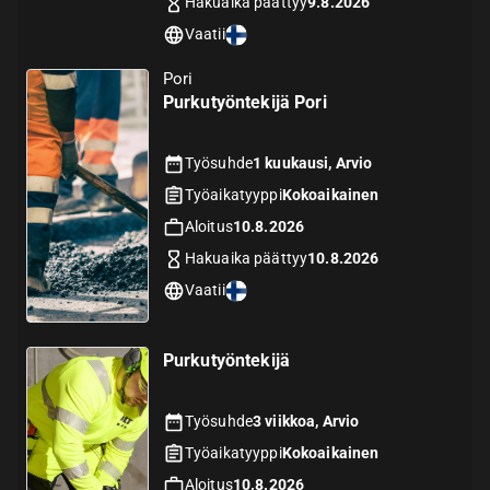
Hakuaika päättyy
9.8.2026
Vaatii
Pori
Purkutyöntekijä Pori
Työsuhde
1 kuukausi, Arvio
Työaikatyyppi
Kokoaikainen
Aloitus
10.8.2026
Hakuaika päättyy
10.8.2026
Vaatii
Purkutyöntekijä
Työsuhde
3 viikkoa, Arvio
Työaikatyyppi
Kokoaikainen
Aloitus
10.8.2026