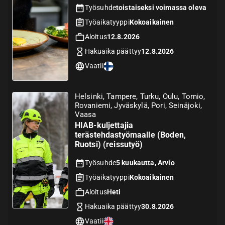
Työsuhde
toistaiseksi voimassa oleva
Työaikatyyppi
Kokoaikainen
Aloitus
12.8.2026
Hakuaika päättyy
12.8.2026
Vaatii
Helsinki, Tampere, Turku, Oulu, Tornio,
Rovaniemi, Jyväskylä, Pori, Seinäjoki,
Vaasa
HIAB-kuljettajia
terästehdastyömaalle (Boden,
Ruotsi) (reissutyö)
Työsuhde
5 kuukautta, Arvio
Työaikatyyppi
Kokoaikainen
Aloitus
Heti
Hakuaika päättyy
30.8.2026
Vaatii