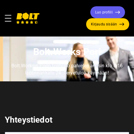
Luo profiili
Valikko
Kirjaudu sisään
Siirry
etusivulle
Bolt.Works Pori
Bolt.Worksin Porin toimisto palvelee arkisin klo 8-16
Isolinnankatu 24. Tervetuloa käymään!
Yhteystiedot