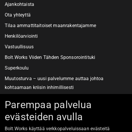
Ajankohtaista
Ota yhteyttä
Tilaa ammattitaitoiset maanrakentajamme
Henkilöarviointi
Vastuullisuus
Bolt.Works Viiden Tähden Sponsorointituki
Superkoulu
Muutosturva – uusi palvelumme auttaa johtoa
kohtaamaan kriisin inhimillisesti
Alan turvallisimmat työpaikat
Parempaa palvelua
evästeiden avulla
Boltista
Bolt.Works käyttää verkkopalveluissaan evästeitä