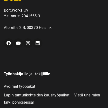
Bolt.Works Oy
Y-tunnus: 2041555-3
Atomitie 2 B, 00370 Helsinki
Facebook
YouTube
Instagram
LinkedIn
Työnhakijoille ja -tekijöille
Avoimet työpaikat
Lapin tunturikohteiden kausityöpaikat – Vietä unelmien
talvi pohjoisessa!