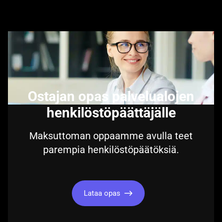
Ostajan opas palvelualojen
henkilöstöpäättäjälle
Maksuttoman oppaamme avulla teet
parempia henkilöstöpäätöksiä.
Lataa opas