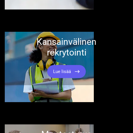
Kansainvälinen
rekrytointi
Lue lisää