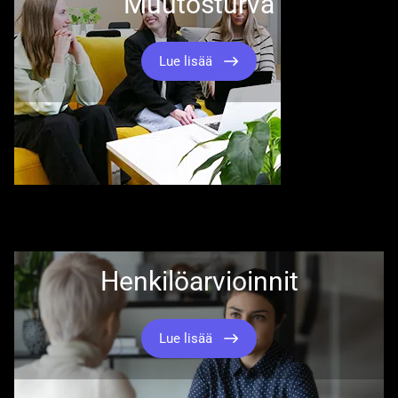
Muutosturva
Lue lisää
Henkilöarvioinnit
Lue lisää