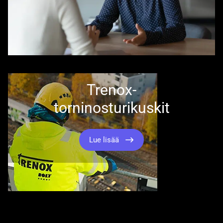
Trenox-
torninosturikuskit
Lue lisää