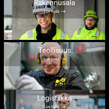
Rakennusala
Lue lisää
Teollisuus
Lue lisää
Logistiikka
Lue lisää