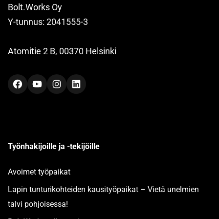
Bolt.Works Oy
Y-tunnus: 2041555-3
Atomitie 2 B, 00370 Helsinki
Facebook
YouTube
Instagram
LinkedIn
Työnhakijoille ja -tekijöille
Avoimet työpaikat
Lapin tunturikohteiden kausityöpaikat – Vietä unelmien
talvi pohjoisessa!