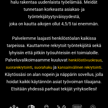
halu rakentaa uudenlaista työelämää. Meidät
tunnetaan korkeasta asiakas- ja
työntekijätyytyväisyydestä,
joka on kautta aikojen ollut 4,5/5 tai enemmän.
Palvelemme laajasti henkilöstöalan kaikissa
tarpeissa. Kauttamme rekrytoit työntekijöitä sekä
lyhyisiin että pitkiin työsuhteisiin eri toimialoille.
Palveluvalikoimaamme kuuluvat
,
henkilöstövuokraus
,
ja
.
suorarekrytointi
suorahaku
kansainvälinen rekrytointi
Käytössäsi on alan nopein ja näppärin sovellus, jolla
hoidat kaikki käytännön asiat työvoiman tilaajana.
Etsitään yhdessä parhaat tekijät yrityksellesi!