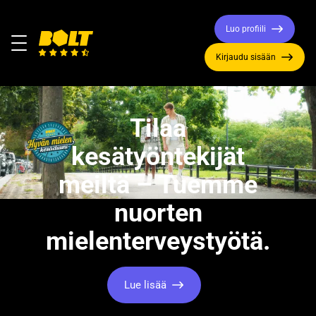
Luo profiili
Valikko
Kirjaudu sisään
Siirry
etusivulle
Tilaa
kesätyöntekijät
meiltä – Tuemme
nuorten
mielenterveystyötä.
Lue lisää