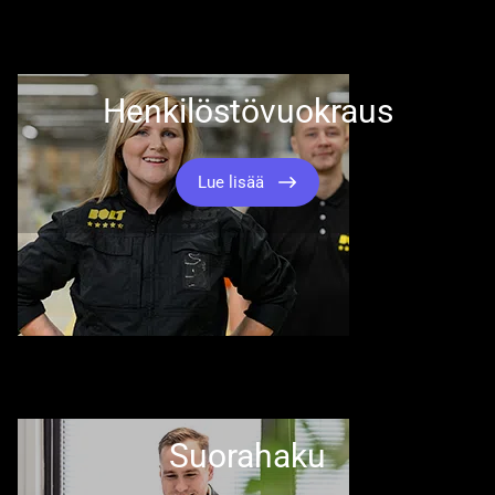
Henkilöstövuokraus
Lue lisää
Suorahaku