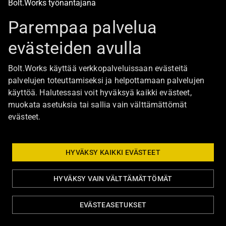
Bolt.Works työnantajana
Oppisopimuskoulutukset
Parempaa palvelua
Toimialat
evästeiden avulla
Ajankohtaista
Bolt.Works käyttää verkkopalveluissaan evästeitä
Ota yhteyttä
palvelujen toteuttamiseksi ja helpottamaan palvelujen
käyttöä. Halutessasi voit hyväksyä kaikki evästeet,
muokata asetuksia tai sallia vain välttämättömät
Asiakkaille
evästeet.
Henkilöstövuokraus
HYVÄKSY KAIKKI EVÄSTEET
Suorarekrytointi
Suorahaku
HYVÄKSY VAIN VÄLTTÄMÄTTÖMÄT
Trenox-torninosturinkuljettajat
EVÄSTEASETUKSET
Koulutuspalvelut