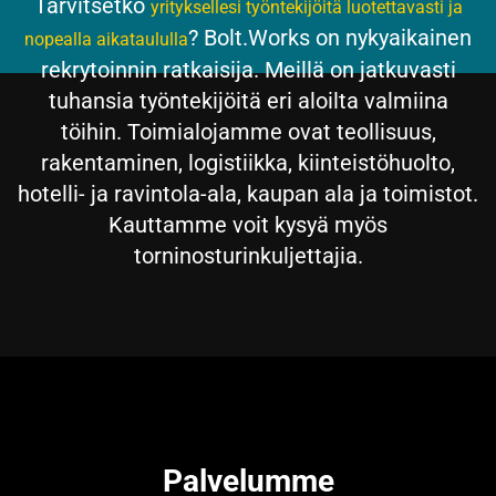
Tarvitsetko
yrityksellesi työntekijöitä luotettavasti ja
? Bolt.Works on nykyaikainen
nopealla aikataululla
rekrytoinnin ratkaisija. Meillä on jatkuvasti
tuhansia työntekijöitä eri aloilta valmiina
töihin. Toimialojamme ovat teollisuus,
rakentaminen, logistiikka, kiinteistöhuolto,
hotelli- ja ravintola-ala, kaupan ala ja toimistot.
Kauttamme voit kysyä myös
torninosturinkuljettajia.
Palvelumme