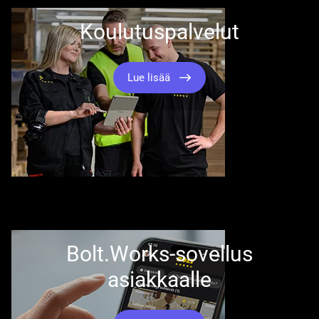
Koulutuspalvelut
Lue lisää
Bolt.Works-sovellus
asiakkaalle