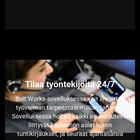
Tilaa työntekijöitä 24/7
Bolt.Works-sovelluksessa voit ilmoittaa
työvoiman tarpeestasi milloin tahansa.
Sovelluksessa hoidat kaikki asiakkuuteesi
liittyvät käytännön asiat kuten
tuntikirjaukset, ja seuraat ajantasaisia