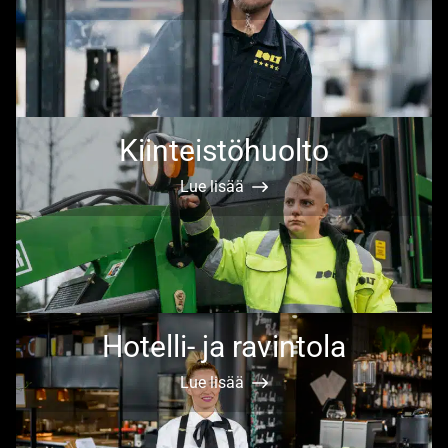
Kiinteistöhuolto
Lue lisää
Hotelli- ja ravintola
Lue lisää