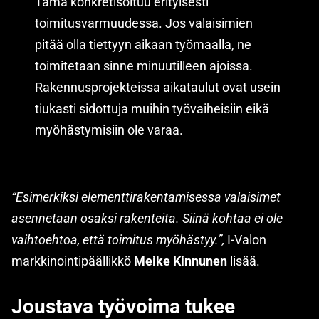
Tämä konkretisoituu erityisesti
toimitusvarmuudessa. Jos valaisimien
pitää olla tiettyyn aikaan työmaalla, ne
toimitetaan sinne minuutilleen ajoissa.
Rakennusprojekteissa aikataulut ovat usein
tiukasti sidottuja muihin työvaiheisiin eikä
myöhästymisiin ole varaa.
“Esimerkiksi elementtirakentamisessa valaisimet
asennetaan osaksi rakenteita. Siinä kohtaa ei ole
vaihtoehtoa, että toimitus myöhästyy.”,
I-Valon
markkinointipäällikkö
Meike Kinnunen
lisää.
Joustava työvoima tukee