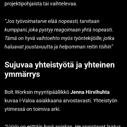
projektipohjaista tai vaihtelevaa.
”Jos työvoimatarve elää nopeasti, tarvitaan
kumppani, joka pystyy reagoimaan yhtä nopeasti.
Tämä on hyvä vaihtoehto myös työntekijöille, jotka
haluavat joustavuutta ja helpomman reitin töihin”
Sujuvaa yhteistyötä ja yhteinen
ymmärrys
Bolt.Worksin myyntipäällikkö
Jenna Hirvihuhta
kuvaa I-Valoa asiakkaana arvostavasti. Yhteistyön
ytimessä on toimiva arki.
“I-Valo on erittäin hyvä asiakas. He arvostavat laatua,