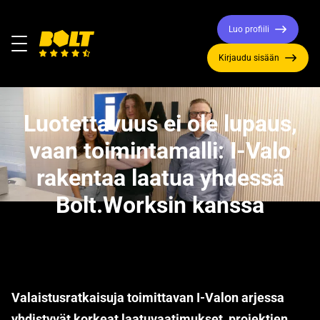
Luo profiili
Valikko
Kirjaudu sisään
Siirry
etusivulle
Luotettavuus ei ole lupaus,
vaan toimintamalli: I-Valo
rakentaa laatua yhdessä
Bolt.Worksin kanssa
Valaistusratkaisuja toimittavan I-Valon arjessa
yhdistyvät korkeat laatuvaatimukset, projektien