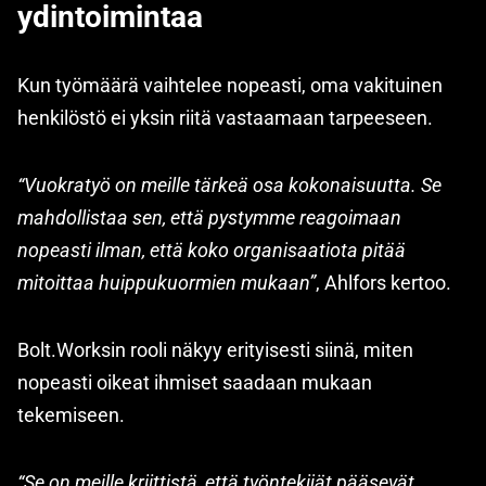
ydintoimintaa
Kun työmäärä vaihtelee nopeasti, oma vakituinen
henkilöstö ei yksin riitä vastaamaan tarpeeseen.
“Vuokratyö on meille tärkeä osa kokonaisuutta. Se
mahdollistaa sen, että pystymme reagoimaan
nopeasti ilman, että koko organisaatiota pitää
mitoittaa huippukuormien mukaan”
, Ahlfors kertoo.
Bolt.Worksin rooli näkyy erityisesti siinä, miten
nopeasti oikeat ihmiset saadaan mukaan
tekemiseen.
“Se on meille kriittistä, että työntekijät pääsevät