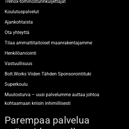
Trenox-torninosturinkuljettajat
Koulutuspalvelut
Ajankohtaista
Ota yhteyttä
Tilaa ammattitaitoiset maanrakentajamme
Henkilöarviointi
Vastuullisuus
Bolt.Works Viiden Tähden Sponsorointituki
Superkoulu
Muutosturva – uusi palvelumme auttaa johtoa
kohtaamaan kriisin inhimillisesti
Alan turvallisimmat työpaikat
Parempaa palvelua