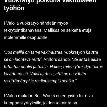
Vuokratyö polkuna vakituiseen
työhön
I-Valolla vuokratyö nähdään myös
rekrytointikanavana. Mallissa on selkeitä etuja
molemmille osapuolille.
“Jos meillä on tarve vakinaistaa, vuokratyön kautta
se on luonteva reitti”
, Ahlfors sanoo.
“Se antaa aikaa
tutustua puolin ja toisin. Näkee, miten yhteistyö toimii
käytännössä. Voisi ajatella, että se on vähän
riskittömämpi ja realistisempi koeaika.”
I-Valon mukaan Bolt.Works on erityisen toimiva
kumppani yrityksille, joiden toiminta on