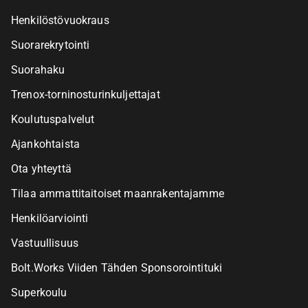
Henkilöstövuokraus
Suorarekrytointi
Suorahaku
Trenox-torninosturinkuljettajat
Koulutuspalvelut
Ajankohtaista
Ota yhteyttä
Tilaa ammattitaitoiset maanrakentajamme
Henkilöarviointi
Vastuullisuus
Bolt.Works Viiden Tähden Sponsorointituki
Superkoulu