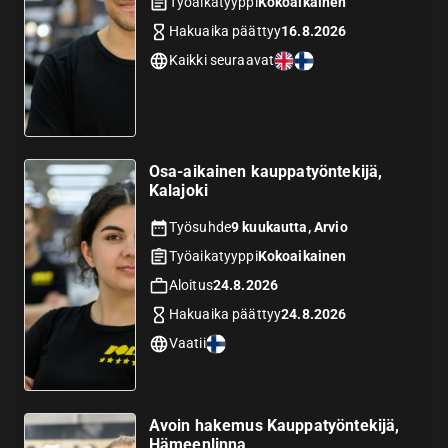
Työaikatyyppi
Kokoaikainen
Hakuaika päättyy
16.8.2026
Kaikki seuraavat
Osa-aikainen kauppatyöntekijä,
Kalajoki
Työsuhde
9 kuukautta, Arvio
Työaikatyyppi
Kokoaikainen
Aloitus
24.8.2026
Hakuaika päättyy
24.8.2026
Vaatii
Avoin hakemus Kauppatyöntekijä,
Hämeenlinna