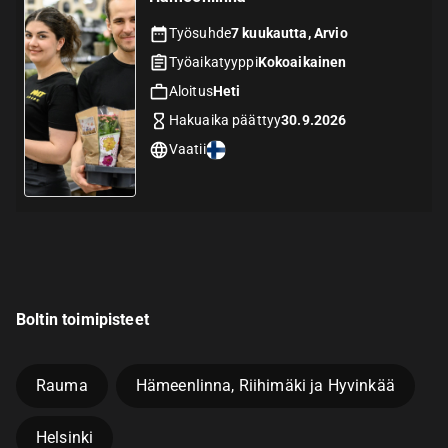
Työsuhde
7 kuukautta, Arvio
Työaikatyyppi
Kokoaikainen
Aloitus
Heti
Hakuaika päättyy
30.9.2026
Vaatii
Boltin toimipisteet
Rauma
Hämeenlinna, Riihimäki ja Hyvinkää
Helsinki