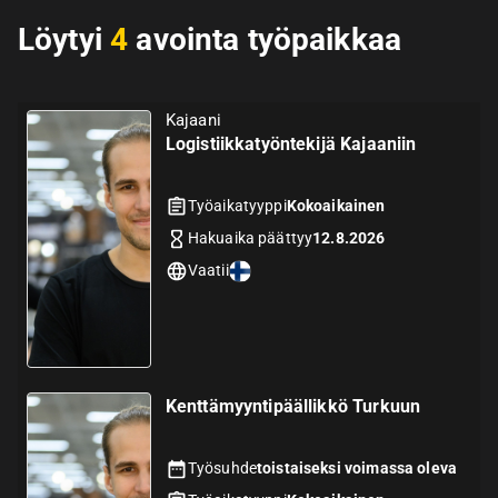
Löytyi
4
avointa työpaikkaa
Kajaani
Logistiikkatyöntekijä Kajaaniin
Työaikatyyppi
Kokoaikainen
Hakuaika päättyy
12.8.2026
Vaatii
Kenttämyyntipäällikkö Turkuun
Työsuhde
toistaiseksi voimassa oleva