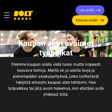
Luo profiili
Valikko
Kirjaudu sisään
Siirry
etusivulle
Kaupan alan avoimet
työpaikat
Olemme kaupan alalla vielä tuore, mutta nopeasti
kasvava toimija. Meillä on jo useita isoja ja
pienempiäkin asiakasyrityksiä, jotka työllistävät
tekijöitä erilaisiin kaupan alan tehtäviin. Hae
työpaikkaa tai jätä avoin hakemus, niin etsitään sulle
yhdessä töitä.