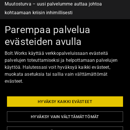
Muutosturva – uusi palvelumme auttaa johtoa
kohtaamaan kriisin inhimillisesti
Alan turvallisimmat työpaikat
Parempaa palvelua
evästeiden avulla
Boltista
Bolt.Works käyttää verkkopalveluissaan evästeitä
Töihin Bolt.Worksin toimistolle
palvelujen toteuttamiseksi ja helpottamaan palvelujen
käyttöä. Halutessasi voit hyväksyä kaikki evästeet,
Ajankohtaista
muokata asetuksia tai sallia vain välttämättömät
Ota yhteyttä
evästeet.
Johtoryhmä
Bolt Group hallitus
HYVÄKSY KAIKKI EVÄSTEET
HYVÄKSY VAIN VÄLTTÄMÄTTÖMÄT
Tietosuoja ja evästeasetukset
Eettiset ohjeet