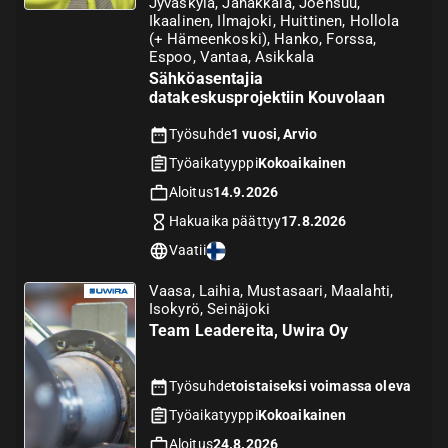
Jyväskylä, Janakkala, Joensuu,
Ikaalinen, Ilmajoki, Huittinen, Hollola
(+ Hämeenkoski), Hanko, Forssa,
Espoo, Vantaa, Asikkala
Sähköasentajia
datakeskusprojektiin Kouvolaan
Työsuhde
1 vuosi, Arvio
Työaikatyyppi
Kokoaikainen
Aloitus
14.9.2026
Hakuaika päättyy
17.8.2026
Vaatii
Vaasa, Laihia, Mustasaari, Maalahti,
Isokyrö, Seinäjoki
Team Leadereita, Uwira Oy
Työsuhde
toistaiseksi voimassa oleva
Työaikatyyppi
Kokoaikainen
Aloitus
24.8.2026