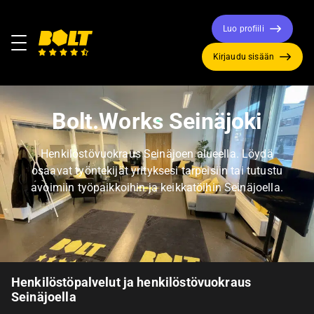
Luo profiili
Valikko
Kirjaudu sisään
Siirry
etusivulle
Bolt.Works Seinäjoki
Henkilöstövuokraus Seinäjoen alueella. Löydä
osaavat työntekijät yrityksesi tarpeisiin tai tutustu
avoimiin työpaikkoihin ja keikkatöihin Seinäjoella.
Henkilöstöpalvelut ja henkilöstövuokraus
Seinäjoella