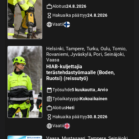
Aloitus
24.8.2026
Hakuaika päättyy
24.8.2026
Vaatii
Helsinki, Tampere, Turku, Oulu, Tornio,
Rovaniemi, Jyväskylä, Pori, Seinäjoki,
Vaasa
HIAB-kuljettajia
terästehdastyömaalle (Boden,
Ruotsi) (reissutyö)
Työsuhde
5 kuukautta, Arvio
Työaikatyyppi
Kokoaikainen
Aloitus
Heti
Hakuaika päättyy
30.8.2026
Vaatii
Vaasa, Mustasaari, Tampere, Seinäjoki,