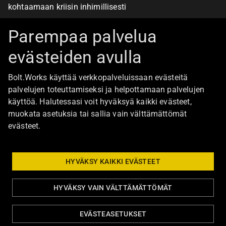
kohtaamaan kriisin inhimillisesti
Alan turvallisimmat työpaikat
Parempaa palvelua
evästeiden avulla
Boltista
Bolt.Works käyttää verkkopalveluissaan evästeitä
Töihin Bolt.Worksin toimistolle
palvelujen toteuttamiseksi ja helpottamaan palvelujen
käyttöä. Halutessasi voit hyväksyä kaikki evästeet,
Ajankohtaista
muokata asetuksia tai sallia vain välttämättömät
Ota yhteyttä
evästeet.
Johtoryhmä
Bolt Group hallitus
HYVÄKSY KAIKKI EVÄSTEET
HYVÄKSY VAIN VÄLTTÄMÄTTÖMÄT
Tietosuoja ja evästeasetukset
Eettiset ohjeet
EVÄSTEASETUKSET