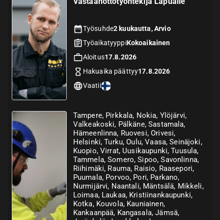
Vastaanottotyöntekijä Lapualle
Työsuhde
2 kuukautta, Arvio
Työaikatyyppi
Kokoaikainen
Aloitus
17.8.2026
Hakuaika päättyy
17.8.2026
Vaatii
Tampere, Pirkkala, Nokia, Ylöjärvi,
Valkeakoski, Pälkäne, Sastamala,
Hämeenlinna, Ruovesi, Orivesi,
Helsinki, Turku, Oulu, Vaasa, Seinäjoki,
Kuopio, Virrat, Uusikaupunki, Tuusula,
Tammela, Somero, Sipoo, Savonlinna,
Riihimäki, Rauma, Raisio, Raasepori,
Puumala, Porvoo, Pori, Parkano,
Nurmijärvi, Naantali, Mäntsälä, Mikkeli,
Loimaa, Laukaa, Kristiinankaupunki,
Kotka, Kouvola, Kauniainen,
Kankaanpää, Kangasala, Jämsä,