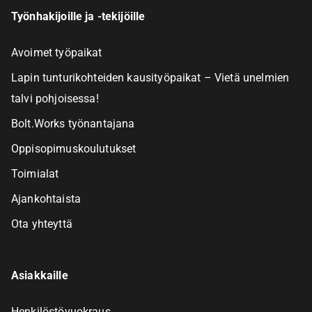
Työnhakijoille ja -tekijöille
Avoimet työpaikat
Lapin tunturikohteiden kausityöpaikat – Vietä unelmien
talvi pohjoisessa!
Bolt.Works työnantajana
Oppisopimuskoulutukset
Toimialat
Ajankohtaista
Ota yhteyttä
Asiakkaille
Henkilöstövuokraus