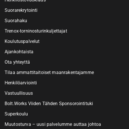
Suorarekrytointi
Suorahaku
Trenox-torninosturinkuljettajat
Koulutuspalvelut
Ajankohtaista
Ota yhteyttä
Tilaa ammattitaitoiset maanrakentajamme
Henkilöarviointi
Vastuullisuus
Bolt.Works Viiden Tähden Sponsorointituki
Superkoulu
Muutosturva – uusi palvelumme auttaa johtoa