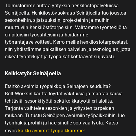
Toimistomme auttaa yrityksiä henkilöstöpalveluissa
Seinäjoella. Henkilöstövuokraus Seinäjoella tuo joustoa
sesonkeihin, sijaisuuksiin, projekteihin ja muihin
muuttuviin henkilöstötarpeisiin. Välitämme työntekijöitä
eri pituisiin työsuhteisiin ja hoidamme
työnantajavelvoitteet. Kerro meille henkilöstötarpeestasi,
niin yhdistämme paikallisen palvelun ja teknologian, jotta
oikeat työntekijät ja työpaikat kohtaavat sujuvasti.
Keikkatyöt Seinäjoella
Etsitkö avoimia työpaikkoja Seinäjoen seudulta?
Bolt.Worksin kautta löydät vakituisia ja määräaikaisia
tehtäviä, sesonkityötä sekä keikkatyötä eri aloilta.
Tarjonta vaihtelee sesonkien ja yritysten tarpeiden
mukaan. Tutustu Seinäjoen avoimiin työpaikkoihin, luo
työnhakijaprofiili ja hae sinulle sopivaa työtä. Katso
myös
kaikki avoimet työpaikkamme!