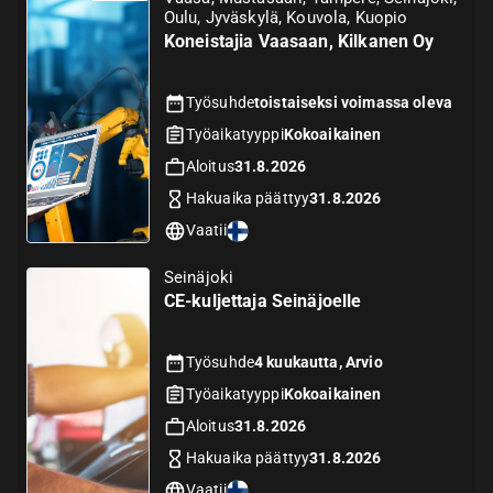
Oulu, Jyväskylä, Kouvola, Kuopio
Koneistajia Vaasaan, Kilkanen Oy
Työsuhde
toistaiseksi voimassa oleva
Työaikatyyppi
Kokoaikainen
Aloitus
31.8.2026
Hakuaika päättyy
31.8.2026
Vaatii
Seinäjoki
CE-kuljettaja Seinäjoelle
Työsuhde
4 kuukautta, Arvio
Työaikatyyppi
Kokoaikainen
Aloitus
31.8.2026
Hakuaika päättyy
31.8.2026
Vaatii