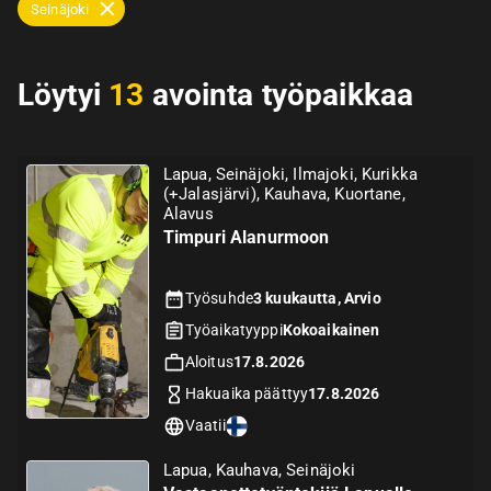
Seinäjoki
Löytyi
13
avointa työpaikkaa
Lapua, Seinäjoki, Ilmajoki, Kurikka
(+Jalasjärvi), Kauhava, Kuortane,
Alavus
Timpuri Alanurmoon
Työsuhde
3 kuukautta, Arvio
Työaikatyyppi
Kokoaikainen
Aloitus
17.8.2026
Hakuaika päättyy
17.8.2026
Vaatii
Lapua, Kauhava, Seinäjoki