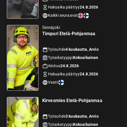
Hakuaika päättyy
24.8.2026
Kaikki seuraavat
Seinäjoki
Timpuri Etelä-Pohjanmaa
Työsuhde
4 kuukautta, Arvio
Työaikatyyppi
Kokoaikainen
Aloitus
24.8.2026
Hakuaika päättyy
24.8.2026
Vaatii
Kirvesmies Etelä-Pohjanmaa
Työsuhde
3 kuukautta, Arvio
Työaikatyyppi
Kokoaikainen