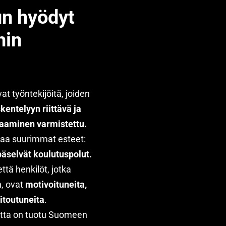
n hyödyt
hin
t työntekijöitä, joiden
skentelyyn riittävä ja
aaminen varmistettu.
taa suurimmat esteet:
päselvät koulutuspolut.
että henkilöt, jotka
, ovat
motivoituneita,
sitoutuneita
.
tta on tuotu Suomeen