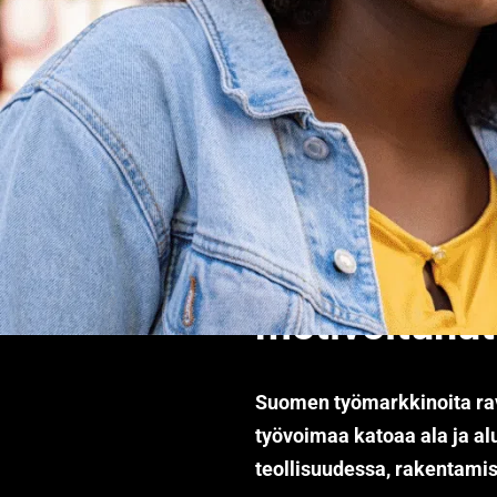
Suomenkielis
motivoitunu
Suomen työmarkkinoita ravi
työvoimaa katoaa ala ja alu
teollisuudessa, rakentamise