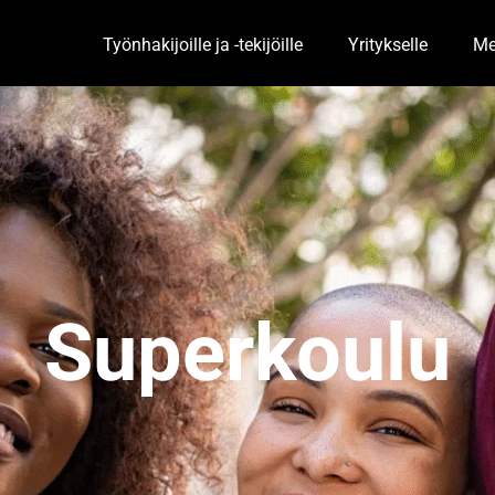
Työnhakijoille ja -tekijöille
Yritykselle
Me
Toggle Dropdown
Togg
Superkoulu