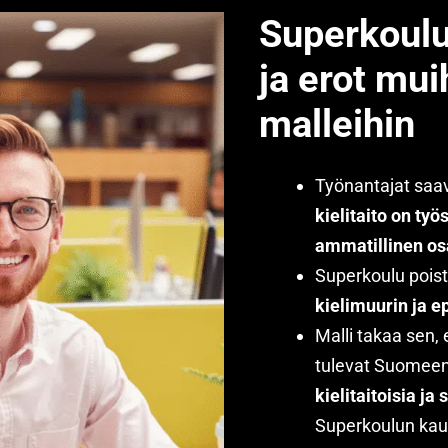
Superkoulu
ja erot mui
malleihin
Työnantajat saava
kielitaito on työ
ammatillinen os
Superkoulu pois
kielimuurin ja e
Malli takaa sen, 
tulevat Suomeen
kielitaitoisia ja 
Superkoulun kau