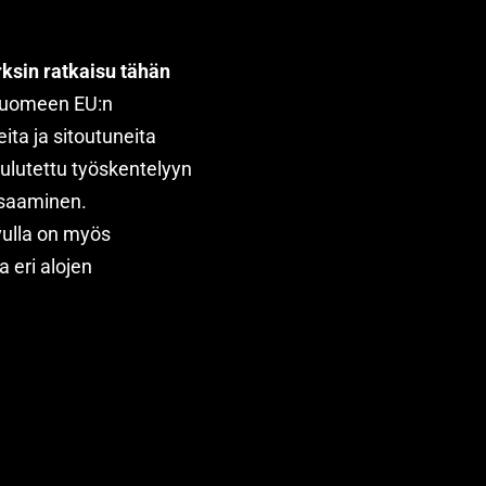
ksin ratkaisu tähän
uomeen EU:n
ita ja sitoutuneita
koulutettu työskentelyyn
osaaminen.
ulla on myös
 eri alojen