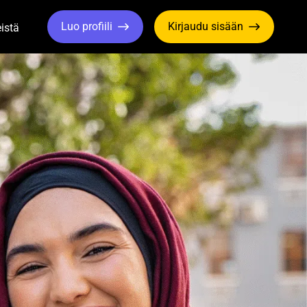
Luo profiili
Kirjaudu sisään
istä
le Dropdown
Toggle Dropdown