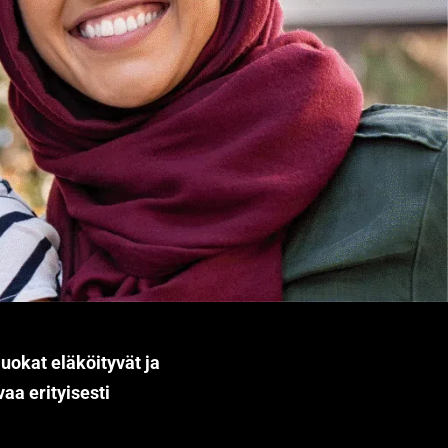
uokat eläköityvät ja
aa erityisesti