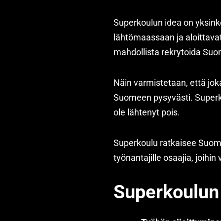
Superkoulun idea on yksink
lähtömaassaan ja aloittavat
mahdollista rekrytoida Su
Näin varmistetaan, että jok
Suomeen pysyvästi. Superko
ole lähtenyt pois.
Superkoulu ratkaisee Suome
työnantajille osaajia, joihin v
Superkoulun