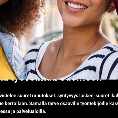
tä, ammattikoulutettua ja
tta työvoimaa Suomeen
stelee suuret muutokset: syntyvyys laskee, suuret ikäl
e kerrallaan. Samalla tarve osaaville työntekijöille kasv
ssa ja palvelualoilla.