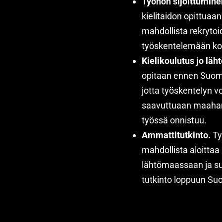
Työhön sijoittumin
kielitaidon opittuaan
mahdollista rekryt
työskentelemään koul
Kielikoulutus jo lä
opitaan ennen Suome
jotta työskentelyn vo
saavuttuaan maahan
työssä onnistuu.
Ammattitutkinto.
Ty
mahdollista aloittaa
lähtömaassaan ja suo
tutkinto loppuun Su