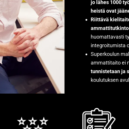
jo lähes 1000 ty
heistä ovat jää
Riittävä kielita
ammattitutkint
huomattavasti t
integroitumista 
Superkoulun mal
ammattitaito ei
tunnistetaan ja 
koulutuksen avul