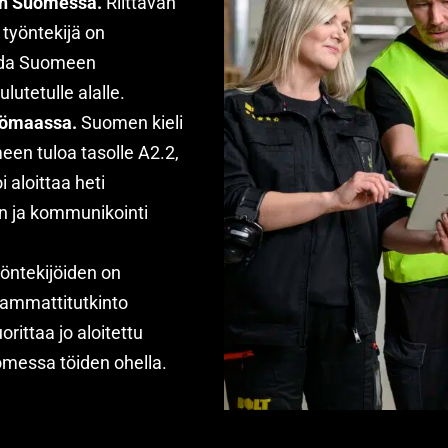
en Suomessa.
Riittävän
 työntekijä on
oida Suomeen
utetulle alalle.
htömaassa.
Suomen kieli
en tuloa tasolle A2.2,
i aloittaa heti
 ja kommunikointi
öntekijöiden on
 ammattitutkinto
rittaa jo aloitettu
omessa töiden ohella.