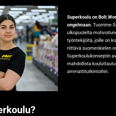
Superkoulu on Bolt.Wor
ongelmaan.
Tuomme S
ulkopuolelta motivoitune
työntekijöitä, joille on 
riittävä suomenkielen 
Superkoulukonseptin av
mahdollista kouluttautua
ammattitutkintoihin.
erkoulu?