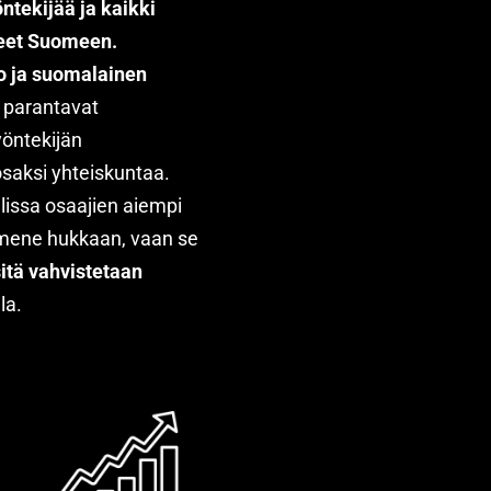
öntekijää ja kaikki
neet Suomeen.
ito ja suomalainen
o
parantavat
yöntekijän
osaksi yhteiskuntaa.
lissa osaajien aiempi
 mene hukkaan, vaan se
sitä vahvistetaan
la.