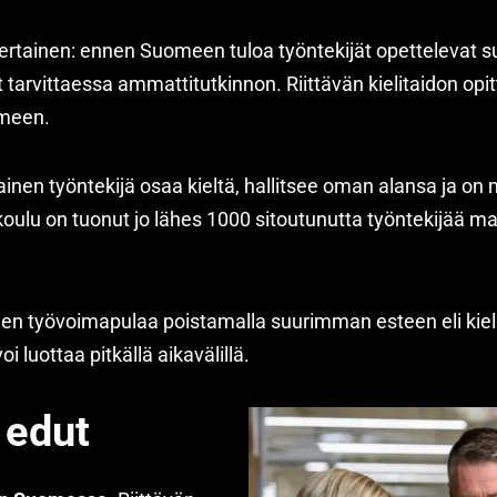
ertainen: ennen Suomeen tuloa työntekijät opettelevat 
 tarvittaessa ammattitutkinnon. Riittävän kielitaidon opi
omeen.
ainen työntekijä osaa kieltä, hallitsee oman alansa ja o
ulu on tuonut jo lähes 1000 sitoutunutta työntekijää ma
n työvoimapulaa poistamalla suurimman esteen eli kieli
oi luottaa pitkällä aikavälillä.
 edut