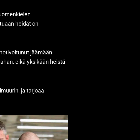
suomenkielen
ttuaan heidät on
n motivoitunut jäämään
ahan, eikä yksikään heistä
muurin, ja tarjoaa