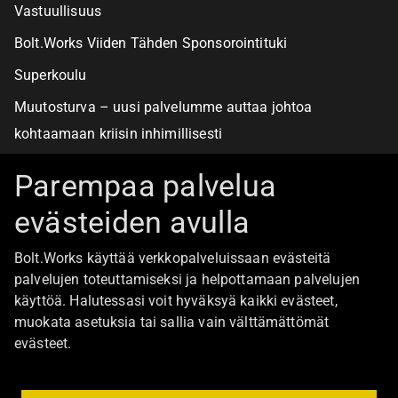
Vastuullisuus
Bolt.Works Viiden Tähden Sponsorointituki
Superkoulu
Muutosturva – uusi palvelumme auttaa johtoa
kohtaamaan kriisin inhimillisesti
Alan turvallisimmat työpaikat
Parempaa palvelua
evästeiden avulla
Boltista
Bolt.Works käyttää verkkopalveluissaan evästeitä
Töihin Bolt.Worksin toimistolle
palvelujen toteuttamiseksi ja helpottamaan palvelujen
käyttöä. Halutessasi voit hyväksyä kaikki evästeet,
Ajankohtaista
muokata asetuksia tai sallia vain välttämättömät
Ota yhteyttä
evästeet.
Johtoryhmä