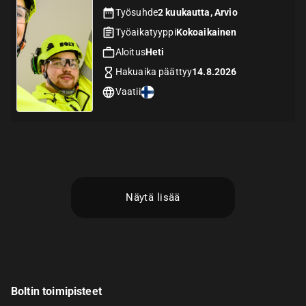
Työsuhde
2 kuukautta, Arvio
Työaikatyyppi
Kokoaikainen
Aloitus
Heti
Hakuaika päättyy
14.8.2026
Vaatii
Näytä lisää
Boltin toimipisteet