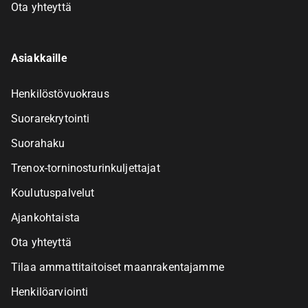
Ota yhteyttä
Asiakkaille
Henkilöstövuokraus
Suorarekrytointi
Suorahaku
Trenox-torninosturinkuljettajat
Koulutuspalvelut
Ajankohtaista
Ota yhteyttä
Tilaa ammattitaitoiset maanrakentajamme
Henkilöarviointi