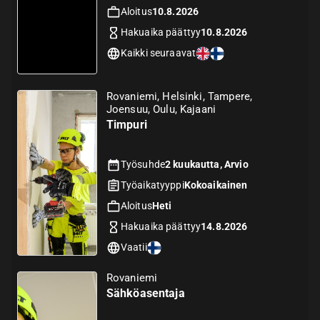
Aloitus
10.8.2026
Hakuaika päättyy
10.8.2026
Kaikki seuraavat
Rovaniemi, Helsinki, Tampere,
Joensuu, Oulu, Kajaani
Timpuri
Työsuhde
2 kuukautta, Arvio
Työaikatyyppi
Kokoaikainen
Aloitus
Heti
Hakuaika päättyy
14.8.2026
Vaatii
Rovaniemi
Sähköasentaja