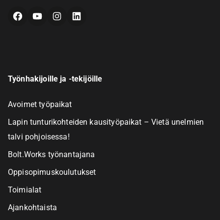
Facebook
YouTube
Instagram
LinkedIn
Työnhakijoille ja -tekijöille
Avoimet työpaikat
Lapin tunturikohteiden kausityöpaikat – Vietä unelmien
talvi pohjoisessa!
Bolt.Works työnantajana
Oppisopimuskoulutukset
Toimialat
Ajankohtaista