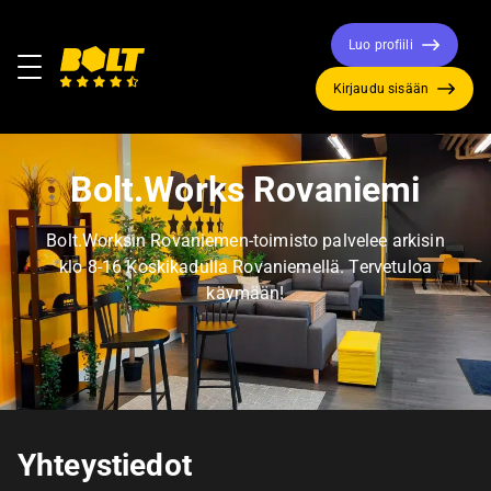
Luo profiili
Valikko
Kirjaudu sisään
Siirry
etusivulle
Bolt.Works Rovaniemi
Bolt.Worksin Rovaniemen-toimisto palvelee arkisin
klo 8-16 Koskikadulla Rovaniemellä. Tervetuloa
käymään!
Yhteystiedot