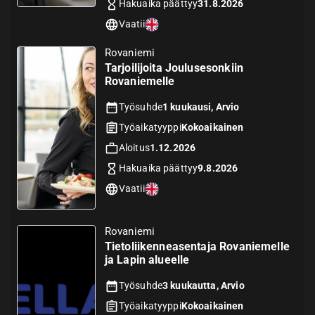
Hakuaika päättyy
31.8.2026
Vaatii
Rovaniemi
Tarjoilijoita Joulusesonkiin
Rovaniemelle
Työsuhde
1 kuukausi, Arvio
Työaikatyyppi
Kokoaikainen
Aloitus
1.12.2026
Hakuaika päättyy
9.8.2026
Vaatii
Rovaniemi
Tietoliikenneasentaja Rovaniemelle
ja Lapin alueelle
Työsuhde
3 kuukautta, Arvio
Työaikatyyppi
Kokoaikainen