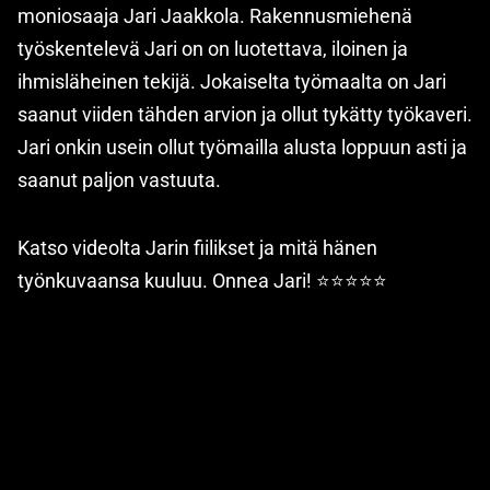
moniosaaja Jari Jaakkola. Rakennusmiehenä
työskentelevä Jari on on luotettava, iloinen ja
ihmisläheinen tekijä. Jokaiselta työmaalta on Jari
saanut viiden tähden arvion ja ollut tykätty työkaveri.
Jari onkin usein ollut työmailla alusta loppuun asti ja
saanut paljon vastuuta.
Katso videolta Jarin fiilikset ja mitä hänen
työnkuvaansa kuuluu. Onnea Jari! ⭐️⭐️⭐️⭐️⭐️