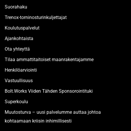
Suorahaku
Trenox-torninosturinkuljettajat
Koulutuspalvelut
Ajankohtaista
Ota yhteyttä
Tilaa ammattitaitoiset maanrakentajamme
Henkilöarviointi
Vastuullisuus
Bolt.Works Viiden Tähden Sponsorointituki
Superkoulu
Muutosturva – uusi palvelumme auttaa johtoa
kohtaamaan kriisin inhimillisesti