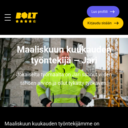
Luo profiili
Valikko
Kirjaudu sisään
Siirry
etusivulle
Maaliskuun kuukauden
työntekijä – Jari
Jokaiselta työmaalta on Jari saanut viiden
tähden arvion ja ollut tykätty työkaveri.
Maaliskuun kuukauden työntekijämme on