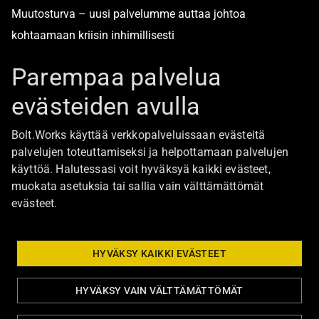
Muutosturva – uusi palvelumme auttaa johtoa
kohtaamaan kriisin inhimillisesti
Alan turvallisimmat työpaikat
Parempaa palvelua
evästeiden avulla
Boltista
Bolt.Works käyttää verkkopalveluissaan evästeitä
Töihin Bolt.Worksin toimistolle
palvelujen toteuttamiseksi ja helpottamaan palvelujen
käyttöä. Halutessasi voit hyväksyä kaikki evästeet,
Ajankohtaista
muokata asetuksia tai sallia vain välttämättömät
Ota yhteyttä
evästeet.
Johtoryhmä
Bolt Group hallitus
HYVÄKSY KAIKKI EVÄSTEET
HYVÄKSY VAIN VÄLTTÄMÄTTÖMÄT
Tietosuoja ja evästeasetukset
Eettiset ohjeet