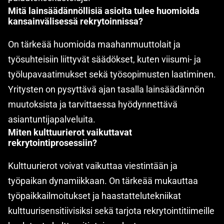
Mitä lainsäädännöllisiä asioita tulee huomioida
kansainvälisessä rekrytoinnissa?
On tärkeää huomioida maahanmuuttolait ja
työsuhteisiin liittyvät säädökset, kuten viisumi- ja
työlupavaatimukset sekä työsopimusten laatiminen.
Yritysten on pysyttävä ajan tasalla lainsäädännön
muutoksista ja tarvittaessa hyödynnettävä
asiantuntijapalveluita.
Miten kulttuurierot vaikuttavat
rekrytointiprosessiin?
Kulttuurierot voivat vaikuttaa viestintään ja
työpaikan dynamiikkaan. On tärkeää mukauttaa
työpaikkailmoitukset ja haastattelutekniikat
kulttuurisensitiivisiksi sekä tarjota rekrytointitiimeille