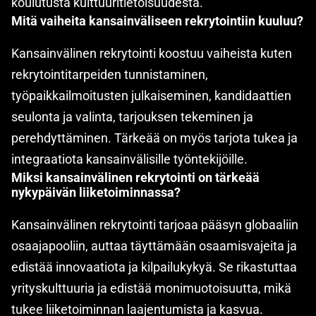
koulutusta kulttuuritietoisuudesta.
Mitä vaiheita kansainväliseen rekrytointiin kuuluu?
Kansainvälinen rekrytointi koostuu vaiheista kuten
rekrytointitarpeiden tunnistaminen,
työpaikkailmoitusten julkaiseminen, kandidaattien
seulonta ja valinta, tarjouksen tekeminen ja
perehdyttäminen. Tärkeää on myös tarjota tukea ja
integraatiota kansainvälisille työntekijöille.
Miksi kansainvälinen rekrytointi on tärkeää
nykypäivän liiketoiminnassa?
Kansainvälinen rekrytointi tarjoaa pääsyn globaaliin
osaajapooliin, auttaa täyttämään osaamisvajeita ja
edistää innovaatiota ja kilpailukykyä. Se rikastuttaa
yrityskulttuuria ja edistää monimuotoisuutta, mikä
tukee liiketoiminnan laajentumista ja kasvua.