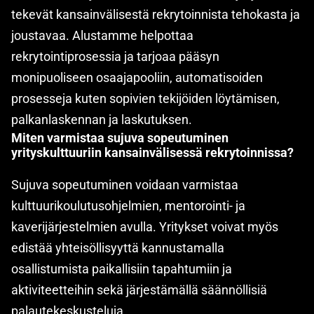
tekevät kansainvälisestä rekrytoinnista tehokasta ja
joustavaa. Alustamme helpottaa
rekrytointiprosessia ja tarjoaa pääsyn
monipuoliseen osaajapooliin, automatisoiden
prosesseja kuten sopivien tekijöiden löytämisen,
palkanlaskennan ja laskutuksen.
Miten varmistaa sujuva sopeutuminen
yrityskulttuuriin kansainvälisessä rekrytoinnissa?
Sujuva sopeutuminen voidaan varmistaa
kulttuurikoulutusohjelmien, mentorointi- ja
kaverijärjestelmien avulla. Yritykset voivat myös
edistää yhteisöllisyyttä kannustamalla
osallistumista paikallisiin tapahtumiin ja
aktiviteetteihin sekä järjestämällä säännöllisiä
palautekeskusteluja.