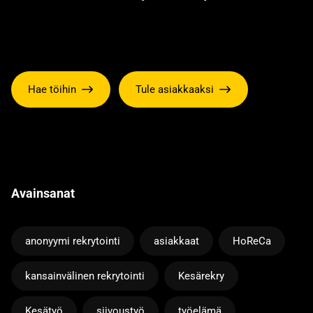
Hae töihin
Tule asiakkaaksi
Avainsanat
anonyymi rekrytointi
asiakkaat
HoReCa
kansainvälinen rekrytointi
Kesärekry
Kesätyö
siivoustyö
työelämä