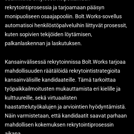
rekrytointiprosessia ja tarjoamaan pääsyn
monipuoliseen osaajapooliin. Bolt.Works-sovellus
automatisoi henkilöstöpalveluihin liittyvät prosessit,
kuten sopivien tekijöiden löytämisen,
palkanlaskennan ja laskutuksen.
Kansainvälisessä rekrytoinnissa Bolt.Works tarjoaa
mahdollisuuden räätälöidä rekrytointistrategioita
kansainvälisille kandidaateille. Tämä tarkoittaa
työpaikkailmoitusten mukauttamista eri kielille ja
kulttuureille, sekä virtuaalisten
haastattelutyökalujen ja arviointien hyödyntämistä.
Näin varmistetaan, että kandidaatit saavat parhaan
mahdollisen kokemuksen rekrytointiprosessin
aikana.