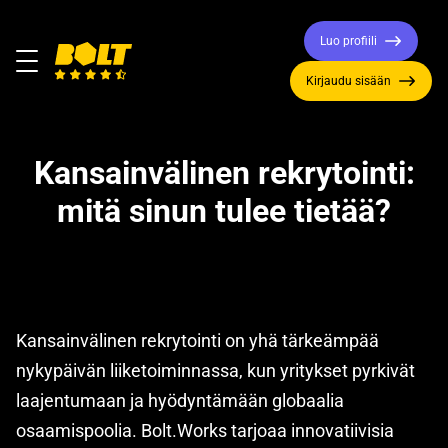
Luo profiili
Valikko
Kirjaudu sisään
Siirry
etusivulle
Kansainvälinen rekrytointi:
mitä sinun tulee tietää?
Kansainvälinen rekrytointi on yhä tärkeämpää
nykypäivän liiketoiminnassa, kun yritykset pyrkivät
laajentumaan ja hyödyntämään globaalia
osaamispoolia. Bolt.Works tarjoaa innovatiivisia