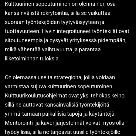
Kulttuurinen sopeutuminen on olennainen osa
kansainvälistä rekrytointia, sillä se vaikuttaa
suoraan työntekijöiden tyytyväisyyteen ja
tuottavuuteen. Hyvin integroituneet työntekijät ovat
sitoutuneempia ja pysyvät yrityksessä pidempään,
mikä vähentää vaihtuvuutta ja parantaa
liiketoiminnan tuloksia.
On olemassa useita strategioita, joilla voidaan
varmistaa sujuva kulttuurinen sopeutuminen.
Kulttuurikoulutusohjelmat ovat yksi tehokas keino,
sillä ne auttavat kansainvälisiä työntekijöitä
ymmärtämään paikallisia tapoja ja käytäntöjä.
Mentorointi- ja kaverijärjestelmät voivat myös olla
hyödyllisiä, sillä ne tarjoavat uusille työntekijöille