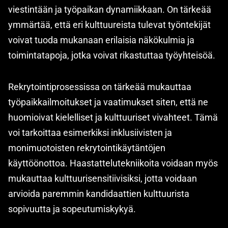
viestintään ja työpaikan dynamiikkaan. On tärkeää
ymmärtää, että eri kulttuureista tulevat työntekijät
voivat tuoda mukanaan erilaisia näkökulmia ja
toimintatapoja, jotka voivat rikastuttaa työyhteisöä.
Rekrytointiprosessissa on tärkeää mukauttaa
työpaikkailmoitukset ja vaatimukset siten, että ne
huomioivat kielelliset ja kulttuuriset vivahteet. Tämä
voi tarkoittaa esimerkiksi inklusiivisten ja
monimuotoisten rekrytointikäytäntöjen
käyttöönottoa. Haastattelutekniikoita voidaan myös
mukauttaa kulttuurisensitiivisiksi, jotta voidaan
arvioida paremmin kandidaattien kulttuurista
sopivuutta ja sopeutumiskykyä.