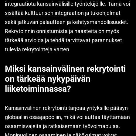
integraatiota kansainvälisille työntekijöille. Tämä voi
sisältää kulttuurisen integraation ja tukiohjelmat
sekä jatkuvan palautteen ja kehitysmahdollisuudet.
Rekrytoinnin onnistumista ja haasteita on myös
tärkeää arvioida ja tehdä tarvittavat parannukset
tulevia rekrytointeja varten.
Miksi kansainvälinen rekrytointi
on tärkeää nykypäivän
liiketoiminnassa?
Kansainvälinen rekrytointi tarjoaa yrityksille pääsyn
globaaliin osaajapooliin, mikä voi auttaa täyttämään
osaamisvajeita ja ratkaisemaan työvoimapulaa.
Monipuolinen osaaminen ja näkökulmat voivat