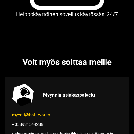
Helppokäyttöinen sovellus käytössäsi 24/7
Voit myös soittaa meille
Myynnin asiakaspalvelu
myynti@bolt.works
+358931544288
Rakentaminen, teollisuus, logistiikka, kiinteistöhuolto ja