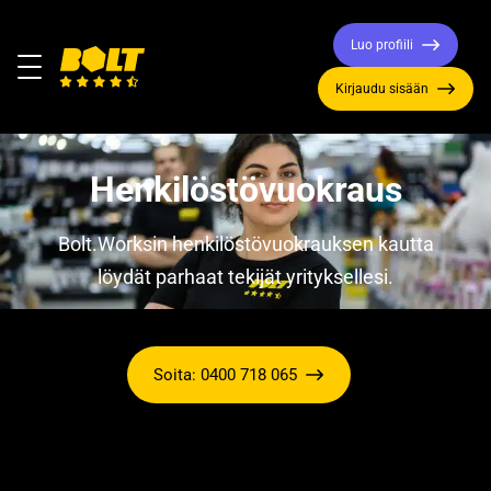
Luo profiili
Valikko
Kirjaudu sisään
Siirry
etusivulle
Henkilöstövuokraus
Bolt.Worksin henkilöstövuokrauksen kautta
löydät parhaat tekijät yrityksellesi.
Soita: 0400 718 065