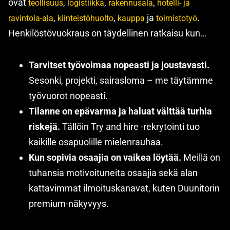
ovat
,
,
,
teollisuus
logistiikka
rakennusala
hotelli- ja
,
,
ja
.
ravintola-ala
kiinteistöhuolto
kauppa
toimistotyö
Henkilöstövuokraus on täydellinen ratkaisu kun…
Tarvitset työvoimaa nopeasti ja joustavasti.
Sesonki, projekti, sairasloma – me täytämme
työvuorot nopeasti.
Tilanne on epävarma ja haluat välttää turhia
riskejä.
Tällöin Try and hire -rekrytointi tuo
kaikille osapuolille mielenrauhaa.
Kun sopivia osaajia on vaikea löytää.
Meillä on
tuhansia motivoituneita osaajia sekä alan
kattavimmat ilmoituskanavat, kuten Duunitorin
premium-näkyvyys.