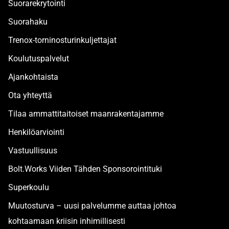
Suorarekrytointi
Suorahaku
Trenox-torninosturinkuljettajat
Koulutuspalvelut
Ajankohtaista
Ota yhteyttä
Tilaa ammattitaitoiset maanrakentajamme
Henkilöarviointi
Vastuullisuus
Bolt.Works Viiden Tähden Sponsorointituki
Superkoulu
Muutosturva – uusi palvelumme auttaa johtoa
kohtaamaan kriisin inhimillisesti