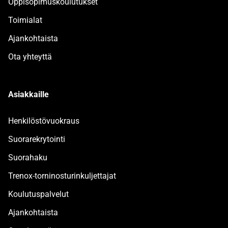
Oppisopimuskoulutukset
Toimialat
Ajankohtaista
Ota yhteyttä
Asiakkaille
Henkilöstövuokraus
Suorarekrytointi
Suorahaku
Trenox-torninosturinkuljettajat
Koulutuspalvelut
Ajankohtaista