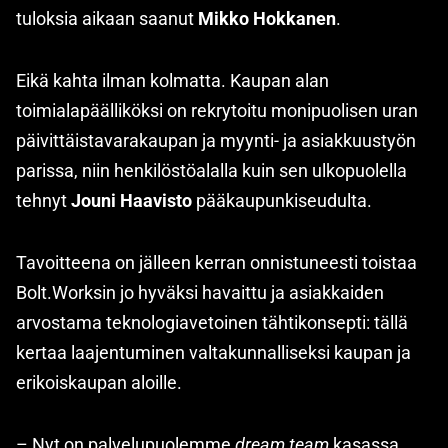
tuloksia aikaan saanut
Mikko Hokkanen
.
Eikä kahta ilman kolmatta. Kaupan alan
toimialapäälliköksi on rekrytoitu monipuolisen uran
päivittäistavarakaupan ja myynti- ja asiakkuustyön
parissa, niin henkilöstöalalla kuin sen ulkopuolella
tehnyt
Jouni Haavisto
pääkaupunkiseudulta.
Tavoitteena on jälleen kerran onnistuneesti toistaa
Bolt.Worksin jo hyväksi havaittu ja asiakkaiden
arvostama teknologiavetoinen tähtikonsepti: tällä
kertaa laajentuminen valtakunnalliseksi kaupan ja
erikoiskaupan aloille.
– Nyt on palvelupuolemme
dream team
kasassa.