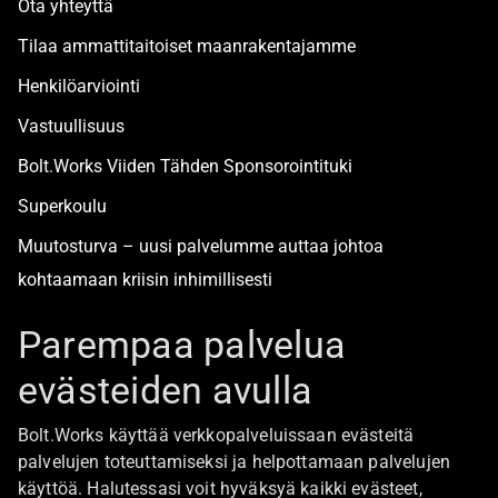
Ota yhteyttä
Tilaa ammattitaitoiset maanrakentajamme
Henkilöarviointi
Vastuullisuus
Bolt.Works Viiden Tähden Sponsorointituki
Superkoulu
Muutosturva – uusi palvelumme auttaa johtoa
kohtaamaan kriisin inhimillisesti
Alan turvallisimmat työpaikat
Parempaa palvelua
evästeiden avulla
Boltista
Bolt.Works käyttää verkkopalveluissaan evästeitä
Töihin Bolt.Worksin toimistolle
palvelujen toteuttamiseksi ja helpottamaan palvelujen
käyttöä. Halutessasi voit hyväksyä kaikki evästeet,