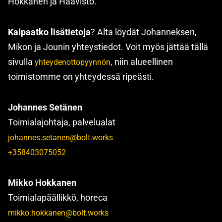
Hokkanen ja Haavisto.
Kaipaatko lisätietoja
? Alta löydät Johanneksen,
Mikon ja Jounin yhteystiedot. Voit myös jättää tällä
sivulla
, niin alueellinen
yhteydenottopyynnön
toimistomme on yhteydessä ripeästi.
Johannes Setänen
Toimialajohtaja, palvelualat
johannes.setanen@bolt.works
+358403075052
Mikko Hokkanen
Toimialapäällikkö, horeca
mikko.hokkanen@bolt.works