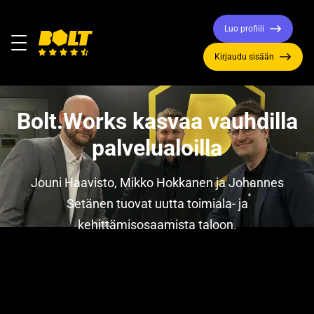
Luo profiili
Valikko
Kirjaudu sisään
Siirry
etusivulle
Bolt.Works kasvaa vauhdilla
palvelualoilla
Jouni Haavisto, Mikko Hokkanen ja Johannes
Setänen tuovat uutta toimiala- ja
kehittämisosaamista taloon.