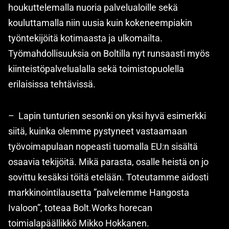
houkuttelemalla nuoria palvelualoille sekä
kouluttamalla niin uusia kuin kokeneempiakin
työntekijöitä kotimaasta ja ulkomailta.
Työmahdollisuuksia on Boltilla nyt runsaasti myös
kiinteistöpalvelualalla sekä toimistopuolella
erilaisissa tehtävissä.
– Lapin tunturien sesonki on yksi hyvä esimerkki
siitä, kuinka olemme pystyneet vastaamaan
työvoimapulaan nopeasti tuomalla EU:n sisältä
osaavia tekijöitä. Mikä parasta, osalle heistä on jo
sovittu kesäksi töitä etelään. Toteutamme aidosti
markkinointilausetta ”palvelemme Hangosta
Ivaloon”, toteaa Bolt.Works horecan
toimialapäällikkö Mikko Hokkanen.