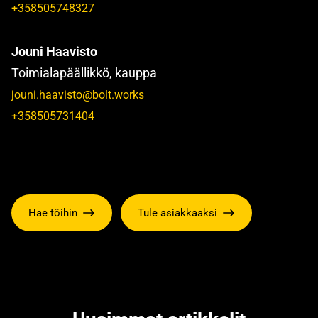
+358505748327
Jouni Haavisto
Toimialapäällikkö, kauppa
jouni.haavisto@bolt.works
+358505731404
Hae töihin
Tule asiakkaaksi