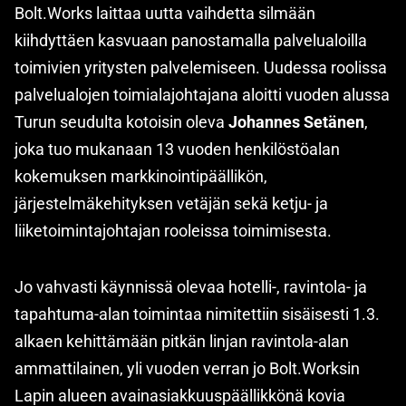
Bolt.Works laittaa uutta vaihdetta silmään
kiihdyttäen kasvuaan panostamalla palvelualoilla
toimivien yritysten palvelemiseen. Uudessa roolissa
palvelualojen toimialajohtajana aloitti vuoden alussa
Turun seudulta kotoisin oleva
Johannes Setänen
,
joka tuo mukanaan 13 vuoden henkilöstöalan
kokemuksen markkinointipäällikön,
järjestelmäkehityksen vetäjän sekä ketju- ja
liiketoimintajohtajan rooleissa toimimisesta.
Jo vahvasti käynnissä olevaa hotelli-, ravintola- ja
tapahtuma-alan toimintaa nimitettiin sisäisesti 1.3.
alkaen kehittämään pitkän linjan ravintola-alan
ammattilainen, yli vuoden verran jo Bolt.Worksin
Lapin alueen avainasiakkuuspäällikkönä kovia