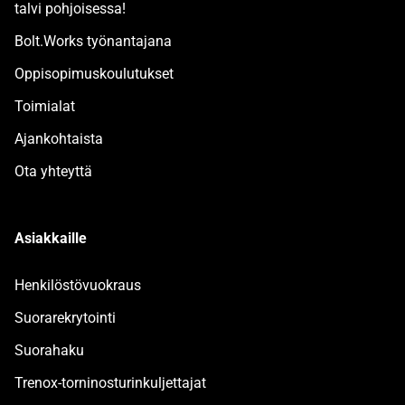
talvi pohjoisessa!
Bolt.Works työnantajana
Oppisopimuskoulutukset
Toimialat
Ajankohtaista
Ota yhteyttä
Asiakkaille
Henkilöstövuokraus
Suorarekrytointi
Suorahaku
Trenox-torninosturinkuljettajat