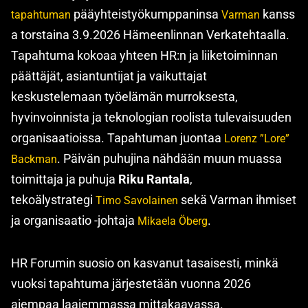
pääyhteistyökumppaninsa
kanss
tapahtuman
Varman
a torstaina 3.9.2026 Hämeenlinnan Verkatehtaalla.
Tapahtuma kokoaa yhteen HR:n ja liiketoiminnan
päättäjät, asiantuntijat ja vaikuttajat
keskustelemaan työelämän murroksesta,
hyvinvoinnista ja teknologian roolista tulevaisuuden
organisaatioissa. Tapahtuman juontaa
Lorenz ”Lore”
. Päivän puhujina nähdään muun muassa
Backman
toimittaja ja puhuja
Riku Rantala
,
tekoälystrategi
sekä Varman ihmiset
Timo Savolainen
ja organisaatio -johtaja
.
Mikaela Öberg
HR Forumin suosio on kasvanut tasaisesti, minkä
vuoksi tapahtuma järjestetään vuonna 2026
aiempaa laajemmassa mittakaavassa.