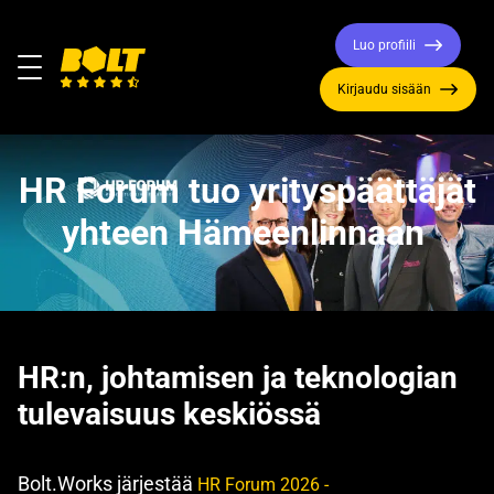
Luo profiili
Valikko
Kirjaudu sisään
Siirry
etusivulle
HR Forum tuo yrityspäättäjät
yhteen Hämeenlinnaan
HR:n, johtamisen ja teknologian
tulevaisuus keskiössä
Bolt.Works järjestää
HR Forum 2026 -