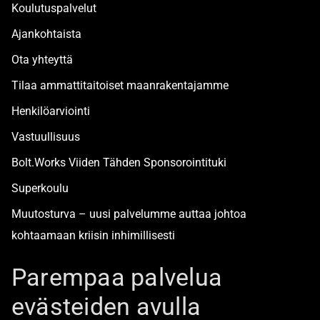
Koulutuspalvelut
Ajankohtaista
Ota yhteyttä
Tilaa ammattitaitoiset maanrakentajamme
Henkilöarviointi
Vastuullisuus
Bolt.Works Viiden Tähden Sponsorointituki
Superkoulu
Muutosturva – uusi palvelumme auttaa johtoa
kohtaamaan kriisin inhimillisesti
Alan turvallisimmat työpaikat
Parempaa palvelua
evästeiden avulla
Boltista