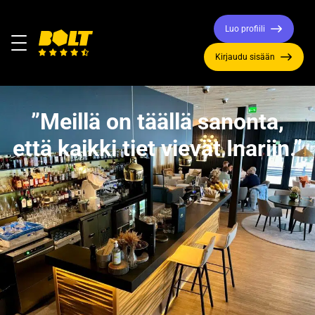
Luo profiili
Valikko
Kirjaudu sisään
Siirry
etusivulle
”Meillä on täällä sanonta,
että kaikki tiet vievät Inariin.”
Emilia Marjamäki työskentelee tarjoilijana
Ravintola Aanaarissa. Emilia on rohkea esimerkki
Lapin sesonkityöntekijästä, joka on muuttanut
talven ajaksi työn perässä aivan pohjoisimpaan