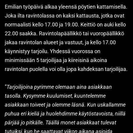
Emilian työpäivä alkaa yleensä pöytien kattamisella.
Joka ilta ravintolassa on kaksi kattausta, jotka ovat
normaalisti kello 17.00 ja 19.00. Keittiö on auki kello
22.00 saakka. Ravintolapäällikkö tai vuoropäällikkö
jakaa ravintolan alueet ja vastuut, ja kello 17.00
käynnistyy tarjoilu. Yhdessä vuorossa on
minimissään 5 tarjoilijaa ja kiireisinä aikoina
ravintolan puolella voi olla jopa kahdeksan tarjoilijaa.
”
Tarjoilijoina pyrimme olemaan aina asiakkaan
tasolla. Kysymme kuulumiset, kuuntelemme
asiakkaan toiveet ja olemme läsnä. Kun uskallamme
puhua eri kieliä ja huolehdimme käytöstavoista, niillä
pärjää jo pitkälle. Täällä monet asiakkaat tulevat
tutuiksi, kun he saattavat viikon aikana asioida