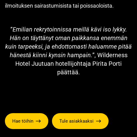
ilmoituksen sairastumisista tai poissaoloista.
”
Emilian rekrytoinnissa meillä kävi iso lykky.
Hän on täyttänyt oman paikkansa enemmän
kuin tarpeeksi, ja ehdottomasti haluamme pitää
hänestä kiinni kynsin hampain.
”, Wilderness
Hotel Juutuan hotellijohtaja Pirita Porti
päättää.
Hae töihin
Tule asiakkaaksi