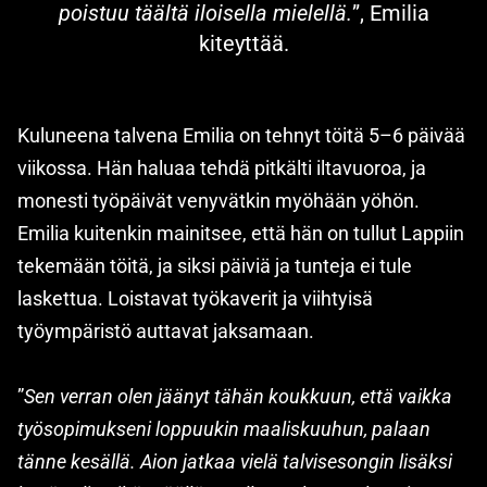
poistuu täältä iloisella mielellä.
”, Emilia
kiteyttää.
Kuluneena talvena Emilia on tehnyt töitä 5–6 päivää
viikossa. Hän haluaa tehdä pitkälti iltavuoroa, ja
monesti työpäivät venyvätkin myöhään yöhön.
Emilia kuitenkin mainitsee, että hän on tullut Lappiin
tekemään töitä, ja siksi päiviä ja tunteja ei tule
laskettua. Loistavat työkaverit ja viihtyisä
työympäristö auttavat jaksamaan.
”
Sen verran olen jäänyt tähän koukkuun, että vaikka
työsopimukseni loppuukin maaliskuuhun, palaan
tänne kesällä. Aion jatkaa vielä talvisesongin lisäksi