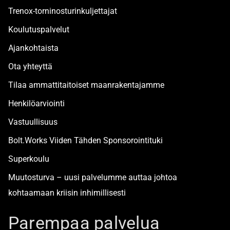
Trenox-torninosturinkuljettajat
Koulutuspalvelut
Ajankohtaista
Ota yhteyttä
Tilaa ammattitaitoiset maanrakentajamme
Henkilöarviointi
Vastuullisuus
Bolt.Works Viiden Tähden Sponsorointituki
Superkoulu
Muutosturva – uusi palvelumme auttaa johtoa
kohtaamaan kriisin inhimillisesti
Alan turvallisimmat työpaikat
Parempaa palvelua