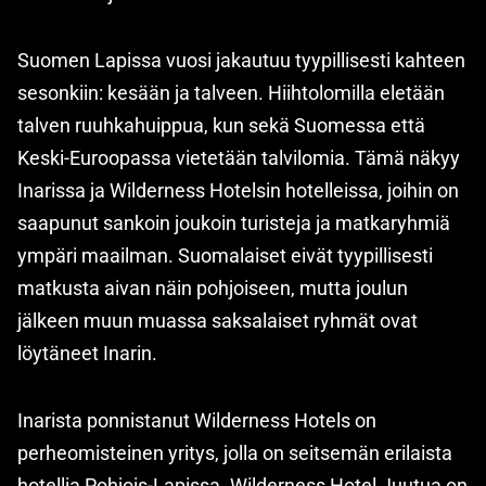
Suomen Lapissa vuosi jakautuu tyypillisesti kahteen
sesonkiin: kesään ja talveen. Hiihtolomilla eletään
talven ruuhkahuippua, kun sekä Suomessa että
Keski-Euroopassa vietetään talvilomia. Tämä näkyy
Inarissa ja Wilderness Hotelsin hotelleissa, joihin on
saapunut sankoin joukoin turisteja ja matkaryhmiä
ympäri maailman. Suomalaiset eivät tyypillisesti
matkusta aivan näin pohjoiseen, mutta joulun
jälkeen muun muassa saksalaiset ryhmät ovat
löytäneet Inarin.
Inarista ponnistanut Wilderness Hotels on
perheomisteinen yritys, jolla on seitsemän erilaista
hotellia Pohjois-Lapissa. Wilderness Hotel Juutua on