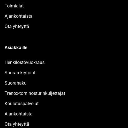
Toimialat
Ajankohtaista
Ota yhteyttä
Asiakkaille
Henkilöstövuokraus
Suorarekrytointi
Suorahaku
Trenox-torninosturinkuljettajat
Koulutuspalvelut
Ajankohtaista
Ota yhteyttä