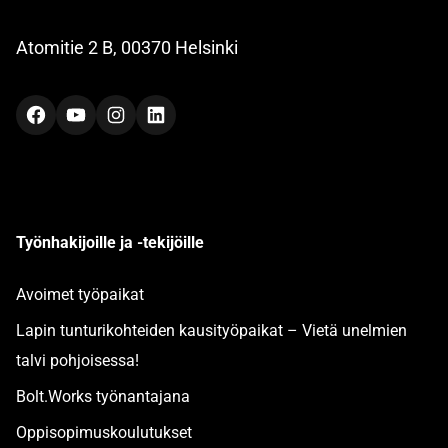
Atomitie 2 B, 00370 Helsinki
Facebook
YouTube
Instagram
LinkedIn
Työnhakijoille ja -tekijöille
Avoimet työpaikat
Lapin tunturikohteiden kausityöpaikat – Vietä unelmien
talvi pohjoisessa!
Bolt.Works työnantajana
Oppisopimuskoulutukset