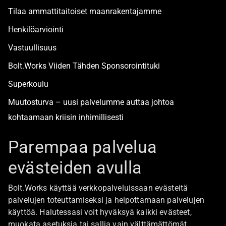
Tilaa ammattitaitoiset maanrakentajamme
Henkilöarviointi
Vastuullisuus
Bolt.Works Viiden Tähden Sponsorointituki
Superkoulu
Muutosturva – uusi palvelumme auttaa johtoa
kohtaamaan kriisin inhimillisesti
Alan turvallisimmat työpaikat
Parempaa palvelua
evästeiden avulla
Boltista
Bolt.Works käyttää verkkopalveluissaan evästeitä
Töihin Bolt.Worksin toimistolle
palvelujen toteuttamiseksi ja helpottamaan palvelujen
käyttöä. Halutessasi voit hyväksyä kaikki evästeet,
Ajankohtaista
muokata asetuksia tai sallia vain välttämättömät