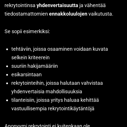
rekrytointinsa
yhdenvertaisuutta
ja vähentää
tiedostamattomien
ennakkoluulojen
vaikutusta.
Se sopii esimerkiksi:
tehtäviin, joissa osaaminen voidaan kuvata
selkein kriteerein
suuriin hakijamääriin
esikarsintaan
rekrytointeihin, joissa halutaan vahvistaa
yhdenvertaisia mahdollisuuksia
tilanteisiin, joissa yritys haluaa kehittää
vastuullisempia rekrytointikäytäntöjä
Anonyymi rekrytointi ei kuitenkaan ole