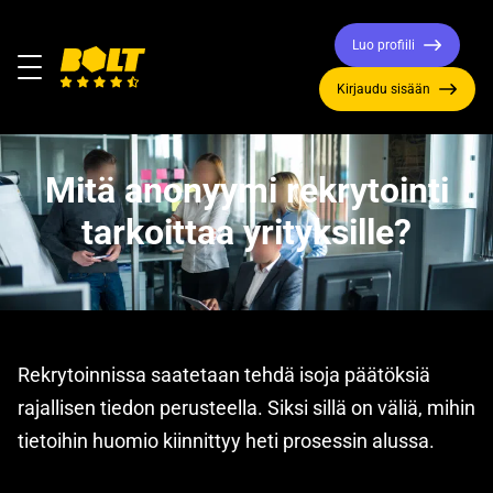
Luo profiili
Valikko
Kirjaudu sisään
Siirry
etusivulle
Mitä anonyymi rekrytointi
tarkoittaa yrityksille?
Rekrytoinnissa saatetaan tehdä isoja päätöksiä
rajallisen tiedon perusteella. Siksi sillä on väliä, mihin
tietoihin huomio kiinnittyy heti prosessin alussa.