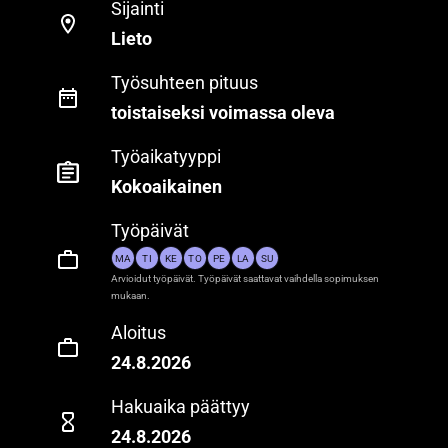
Sijainti
Lieto
Työsuhteen pituus
toistaiseksi voimassa oleva
Työaikatyyppi
Kokoaikainen
Työpäivät
MA
TI
KE
TO
PE
LA
SU
Arvioidut työpäivät. Työpäivät saattavat vaihdella sopimuksen
mukaan.
Aloitus
24.8.2026
Hakuaika päättyy
24.8.2026