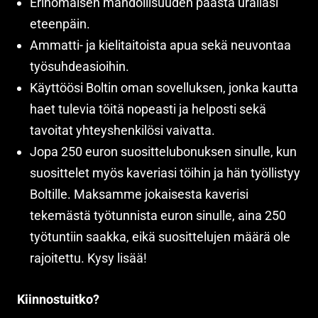
Erinomaisen mahdollisuuden päästä urallasi
eteenpäin.
Ammatti- ja kielitaitoista apua sekä neuvontaa
työsuhdeasioihin.
Käyttöösi Boltin oman sovelluksen, jonka kautta
haet tulevia töitä nopeasti ja helposti sekä
tavoitat yhteyshenkilösi vaivatta.
Jopa 250 euron suosittelubonuksen sinulle, kun
suosittelet myös kaveriasi töihin ja hän työllistyy
Boltille. Maksamme jokaisesta kaverisi
tekemästä työtunnista euron sinulle, aina 250
työtuntiin saakka, eikä suosittelujen määrä ole
rajoitettu. Kysy lisää!
Kiinnostuitko?