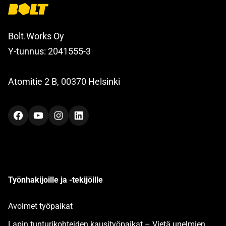
Bolt.Works Oy
Y-tunnus: 2041555-3
Atomitie 2 B, 00370 Helsinki
Facebook
YouTube
Instagram
LinkedIn
Työnhakijoille ja -tekijöille
Avoimet työpaikat
Lapin tunturikohteiden kausityöpaikat – Vietä unelmien