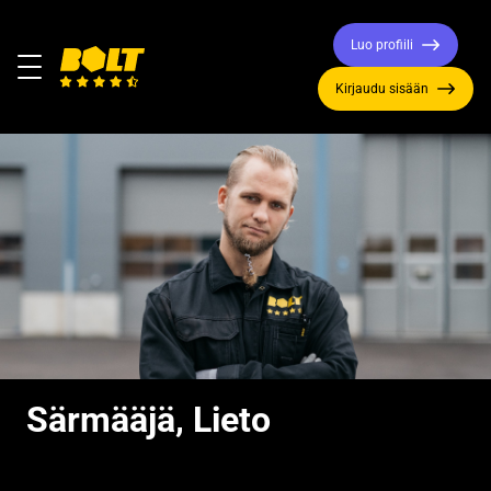
Luo profiili
Valikko
Kirjaudu sisään
Siirry
etusivulle
Särmääjä, Lieto