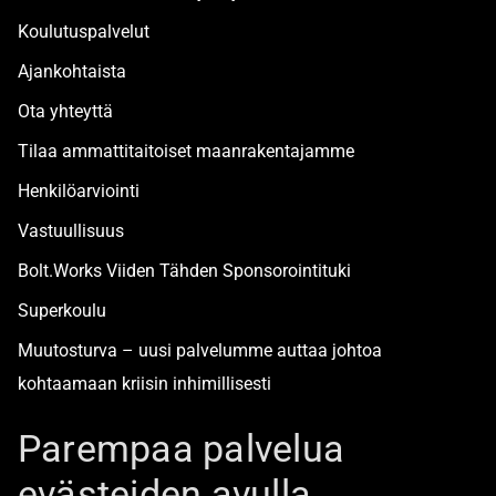
Koulutuspalvelut
Ajankohtaista
Ota yhteyttä
Tilaa ammattitaitoiset maanrakentajamme
Henkilöarviointi
Vastuullisuus
Bolt.Works Viiden Tähden Sponsorointituki
Superkoulu
Muutosturva – uusi palvelumme auttaa johtoa
kohtaamaan kriisin inhimillisesti
Alan turvallisimmat työpaikat
Parempaa palvelua
evästeiden avulla