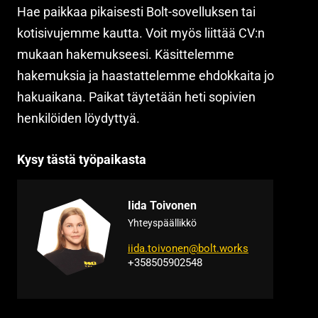
Hae paikkaa pikaisesti Bolt-sovelluksen tai
kotisivujemme kautta. Voit myös liittää CV:n
mukaan hakemukseesi. Käsittelemme
hakemuksia ja haastattelemme ehdokkaita jo
hakuaikana. Paikat täytetään heti sopivien
henkilöiden löydyttyä.
Kysy tästä työpaikasta
Iida Toivonen
Yhteyspäällikkö
iida.toivonen@bolt.works
+358505902548