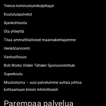
Trenox-torninosturinkuljettajat
Koulutuspalvelut
Ajankohtaista
Ota yhteyttä
Tilaa ammattitaitoiset maanrakentajamme
Henkilöarviointi
Vastuullisuus
Bolt.Works Viiden Tähden Sponsorointituki
Superkoulu
Muutosturva – uusi palvelumme auttaa johtoa
kohtaamaan kriisin inhimillisesti
Alan turvallisimmat työpaikat
Parempaa palvelua