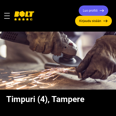
Luo profiili
Valikko
Kirjaudu sisään
Siirry
etusivulle
Timpuri (4), Tampere