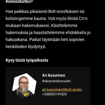
Kiinnostuitko?
Hae paikkaa pikaisesti Bolt-sovelluksen tai
kotisivujemme kautta. Voit myös liittää CV:n
mukaan hakemukseesi. Käsittelemme
hakemuksia ja haastattelemme ehdokkaita jo
hakuaikana. Paikat täytetään heti sopivien
henkilöiden löydyttyä.
Kysy tästä työpaikasta
Ari Kasurinen
Rekrytointikonsultti
ari.kasurinen@bolt.works
+358503141823