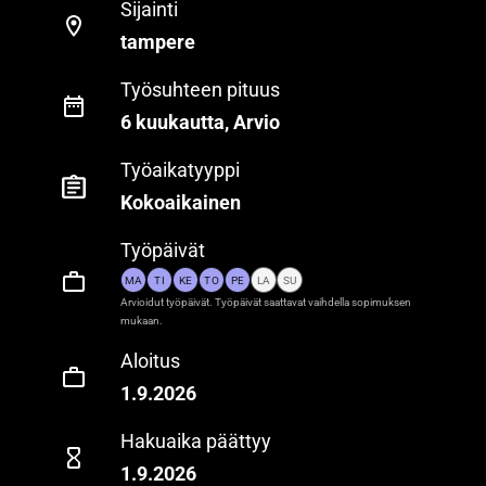
Sijainti
tampere
Työsuhteen pituus
6 kuukautta, Arvio
Työaikatyyppi
Kokoaikainen
Työpäivät
MA
TI
KE
TO
PE
LA
SU
Arvioidut työpäivät. Työpäivät saattavat vaihdella sopimuksen
mukaan.
Aloitus
1.9.2026
Hakuaika päättyy
1.9.2026