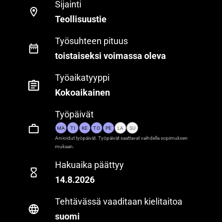
Sijainti
Teollisuustie
Työsuhteen pituus
toistaiseksi voimassa oleva
Työaikatyyppi
Kokoaikainen
Työpäivät
MA
TI
KE
TO
PE
LA
SU
Arvioidut työpäivät. Työpäivät saattavat vaihdella sopimuksen
mukaan.
Hakuaika päättyy
14.8.2026
Tehtävässä vaaditaan kielitaitoa
suomi