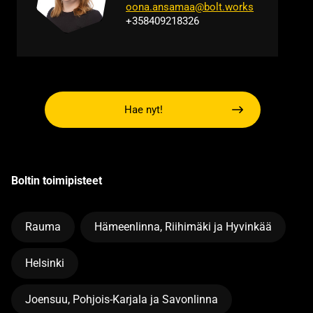
oona.ansamaa@bolt.works
+358409218326
Hae nyt!
Boltin toimipisteet
Rauma
Hämeenlinna, Riihimäki ja Hyvinkää
Helsinki
Joensuu, Pohjois-Karjala ja Savonlinna