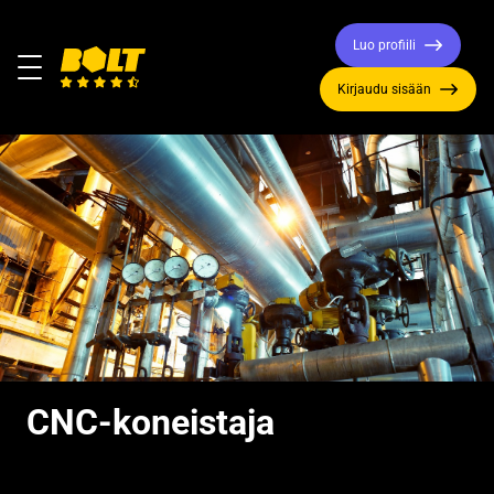
Luo profiili
Valikko
Kirjaudu sisään
Siirry
etusivulle
CNC-koneistaja