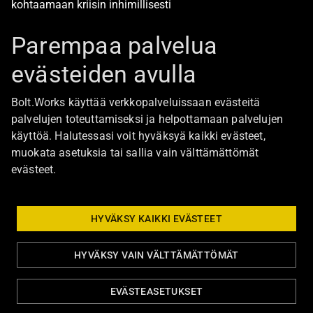
kohtaamaan kriisin inhimillisesti
Alan turvallisimmat työpaikat
Parempaa palvelua
evästeiden avulla
Boltista
Bolt.Works käyttää verkkopalveluissaan evästeitä
Töihin Bolt.Worksin toimistolle
palvelujen toteuttamiseksi ja helpottamaan palvelujen
käyttöä. Halutessasi voit hyväksyä kaikki evästeet,
Ajankohtaista
muokata asetuksia tai sallia vain välttämättömät
Ota yhteyttä
evästeet.
Johtoryhmä
Bolt Group hallitus
HYVÄKSY KAIKKI EVÄSTEET
HYVÄKSY VAIN VÄLTTÄMÄTTÖMÄT
Tietosuoja ja evästeasetukset
Eettiset ohjeet
EVÄSTEASETUKSET