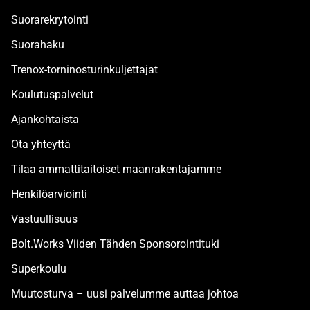
Suorarekrytointi
Suorahaku
Trenox-torninosturinkuljettajat
Koulutuspalvelut
Ajankohtaista
Ota yhteyttä
Tilaa ammattitaitoiset maanrakentajamme
Henkilöarviointi
Vastuullisuus
Bolt.Works Viiden Tähden Sponsorointituki
Superkoulu
Muutosturva – uusi palvelumme auttaa johtoa