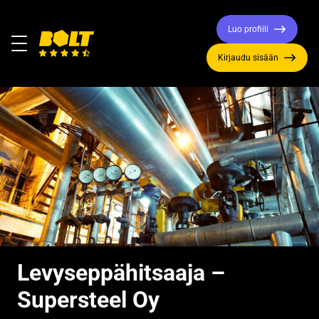
Luo profiili
Valikko
Kirjaudu sisään
Siirry
etusivulle
Levyseppähitsaaja –
Supersteel Oy