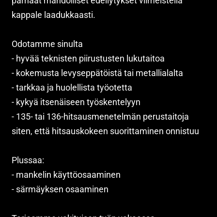
parhaat mahdolliset edellytykset viimeistellä
kappale laadukkaasti.
Odotamme sinulta
- hyvää teknisten piirustusten lukutaitoa
- kokemusta levyseppätöistä tai metallialalta
- tarkkaa ja huolellista työotetta
- kykyä itsenäiseen työskentelyyn
- 135- tai 136-hitsausmenetelmän perustaitoja
siten, että hitsauskokeen suorittaminen onnistuu
Plussaa:
- mankelin käyttöosaaminen
- särmäyksen osaaminen