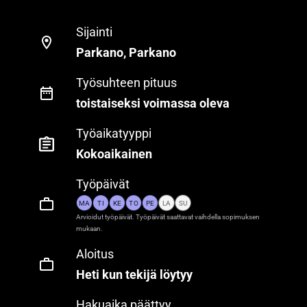
Sijainti
Parkano, Parkano
Työsuhteen pituus
toistaiseksi voimassa oleva
Työaikatyyppi
Kokoaikainen
Työpäivät
MA
TI
KE
TO
PE
LA
SU
Arvioidut työpäivät. Työpäivät saattavat vaihdella sopimuksen
mukaan.
Aloitus
Heti kun tekijä löytyy
Hakuaika päättyy