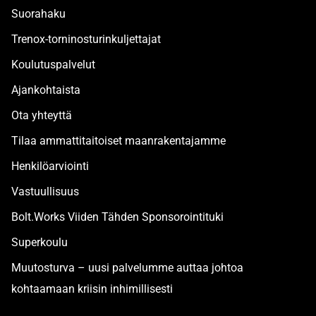
Suorahaku
Trenox-torninosturinkuljettajat
Koulutuspalvelut
Ajankohtaista
Ota yhteyttä
Tilaa ammattitaitoiset maanrakentajamme
Henkilöarviointi
Vastuullisuus
Bolt.Works Viiden Tähden Sponsorointituki
Superkoulu
Muutosturva – uusi palvelumme auttaa johtoa
kohtaamaan kriisin inhimillisesti
Alan turvallisimmat työpaikat