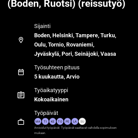
(Boden, Ruotsi) (reissutyö)
Sijainti
Boden, Helsinki, Tampere, Turku,
Oulu, Tornio, Rovaniemi,
Jyväskylä, Pori, Seinäjoki, Vaasa
Työsuhteen pituus
5 kuukautta, Arvio
Työaikatyyppi
Kokoaikainen
Työpäivät
MA
TI
KE
TO
PE
LA
SU
Arvioidut työpäivät. Työpäivät saattavat vaihdella sopimuksen
mukaan.