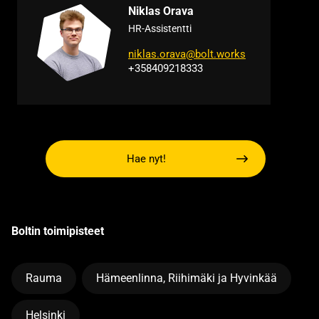
Niklas Orava
HR-Assistentti
niklas.orava@bolt.works
+358409218333
Hae nyt!
Boltin toimipisteet
Rauma
Hämeenlinna, Riihimäki ja Hyvinkää
Helsinki