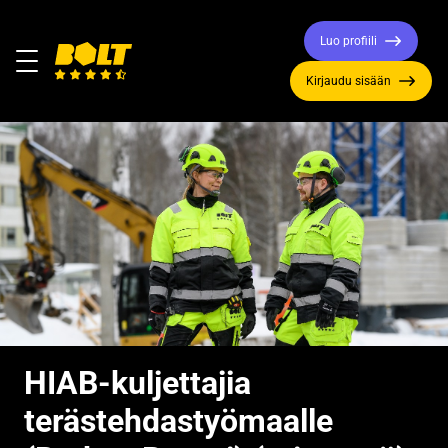
Luo profiili
Valikko
Kirjaudu sisään
Siirry
etusivulle
HIAB-kuljettajia
terästehdastyömaalle