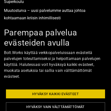
Superkoulu
Muutosturva – uusi palvelumme auttaa johtoa
kohtaamaan kriisin inhimillisesti
Alan turvallisimmat työpaikat
Parempaa palvelua
evästeiden avulla
Boltista
Bolt.Works käyttää verkkopalveluissaan evästeitä
Töihin Bolt.Worksin toimistolle
palvelujen toteuttamiseksi ja helpottamaan palvelujen
käyttöä. Halutessasi voit hyväksyä kaikki evästeet,
Ajankohtaista
muokata asetuksia tai sallia vain välttämättömät
Ota yhteyttä
evästeet.
Johtoryhmä
Bolt Group hallitus
HYVÄKSY KAIKKI EVÄSTEET
HYVÄKSY VAIN VÄLTTÄMÄTTÖMÄT