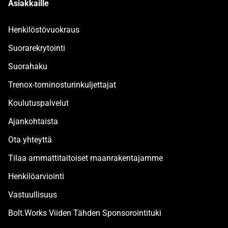
Asiakkaille
Henkilöstövuokraus
Suorarekrytointi
Suorahaku
Trenox-torninosturinkuljettajat
Koulutuspalvelut
Ajankohtaista
Ota yhteyttä
Tilaa ammattitaitoiset maanrakentajamme
Henkilöarviointi
Vastuullisuus
Bolt.Works Viiden Tähden Sponsorointituki