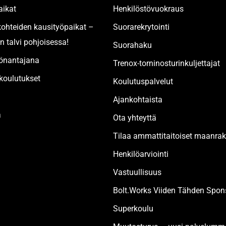
aikat
Henkilöstövuokraus
kohteiden kausityöpaikat –
Suorarekrytointi
n talvi pohjoisessa!
Suorahaku
yönantajana
Trenox-torninosturinkuljettajat
oulutukset
Koulutuspalvelut
Ajankohtaista
a
Ota yhteyttä
Tilaa ammattitaitoiset maanr
Henkilöarviointi
Vastuullisuus
Bolt.Works Viiden Tähden Spons
Superkoulu