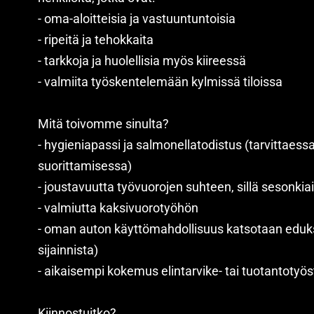
- oma-aloitteisia ja vastuuntuntoisia
- ripeitä ja tehokkaita
- tarkkoja ja huolellisia myös kiireessä
- valmiita työskentelemään kylmissä tiloissa
Mitä toivomme sinulta?
- hygieniapassi ja salmonellatodistus (tarvittae
suorittamisessa)
- joustavuutta työvuorojen suhteen, sillä sesonkia
- valmiutta kaksivuorotyöhön
- oman auton käyttömahdollisuus katsotaan eduks
sijainnista)
- aikaisempi kokemus elintarvike- tai tuotantotyö
Kiinnostuitko?