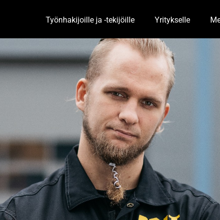
Työnhakijoille ja -tekijöille
Yritykselle
Me
Toggle Dropdown
Togg