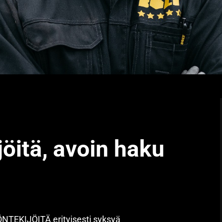
jöitä, avoin haku
TEKIJÖITÄ erityisesti syksyä