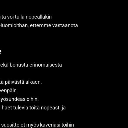
a voi tulla nopeallakin
! Huomioithan, ettemme vastaanota
e
sekä bonusta erinomaisesta
ä päivästä alkaen.
eenpäin.
työsuhdeasioihin.
haet tulevia töitä nopeasti ja
suosittelet myös kaveriasi töihin