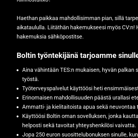
Haethan paikkaa mahdollisimman pian, sillä tarpeit
aikataululla. Liitäthän hakemukseesi myös CV:n
hakemuksia sähköpostitse.
Boltin työntekijänä tarjoamme sinull
Aina vähintään TES:n mukaisen, hyvän palkan 
työstä.
Työterveyspalvelut käyttöösi heti ensimmäisest
Erinomaisen mahdollisuuden päästä urallasi et
Ammatti- ja kielitaitoista apua sekä neuvontaa 
Käyttöösi Boltin oman sovelluksen, jonka kautta 
helposti sekä tavoitat yhteyshenkilösi vaivatta.
Jopa 250 euron suosittelubonuksen sinulle, kun 