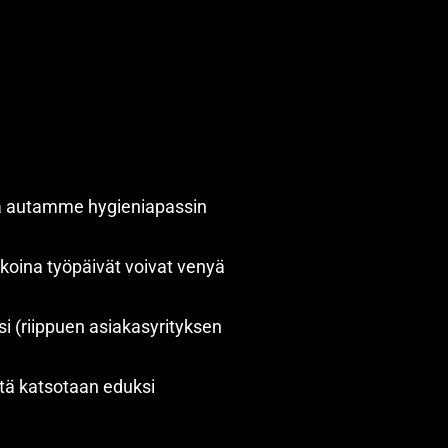
ssa autamme hygieniapassin
ikoina työpäivät voivat venyä
i (riippuen asiakasyrityksen
stä katsotaan eduksi