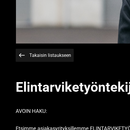
Takaisin listaukseen
Elintarviketyönteki
AVOIN HAKU:
Etsimme asiakasyrityksillemme ELINTARVIKETYÖN