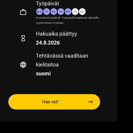
Työpäivät
MA
TI
KE
TO
PE
LA
SU
Arvioidut työpäivät. Työpäivät saattavat vaihdella
sopimuksen mukaan.
Hakuaika päättyy
24.8.2026
Tehtävässä vaaditaan
kielitaitoa
suomi
Hae nyt!