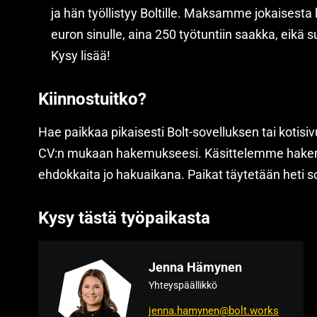
ja hän työllistyy Boltille. Maksamme jokaisesta
euron sinulle, aina 250 työtuntiin saakka, eikä s
Kysy lisää!
Kiinnostuitko?
Hae paikkaa pikaisesti Bolt-sovelluksen tai kotisi
CV:n mukaan hakemukseesi. Käsittelemme hake
ehdokkaita jo hakuaikana. Paikat täytetään heti s
Kysy tästä työpaikasta
Jenna Hämynen
Yhteyspäällikkö
jenna.hamynen@bolt.works