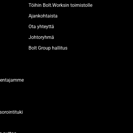
Töihin Bolt.Worksin toimistolle
Ajankohtaista
Ota yhteyttä
Johtoryhmä
Bolt Group hallitus
akentajamme
orointituki