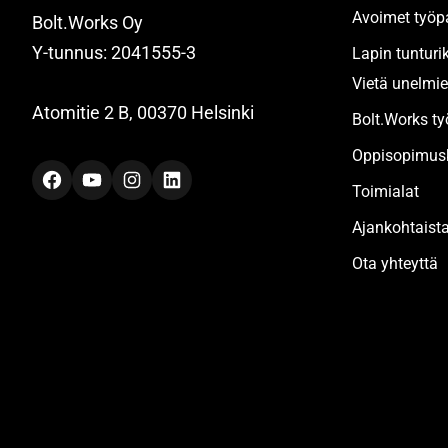
Avoimet työp
Bolt.Works Oy
Y-tunnus: 2041555-3
Lapin tunturi
Vietä unelmie
Atomitie 2 B, 00370 Helsinki
Bolt.Works t
Oppisopimusk
Facebook
YouTube
Instagram
LinkedIn
Toimialat
Ajankohtaist
Ota yhteyttä