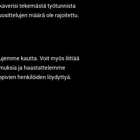
 kaverisi tekemästä työtunnista
uosittelujen määrä ole rajoitettu.
vujemme kautta. Voit myös liittää
muksia ja haastattelemme
opivien henkilöiden löydyttyä.