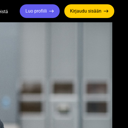
Luo profiili
Kirjaudu sisään
istä
le Dropdown
Toggle Dropdown