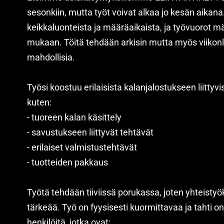
sesonkiin, mutta työt voivat alkaa jo kesän aikan
keikkaluonteista ja määräaikaista, ja työvuorot 
mukaan. Töitä tehdään arkisin mutta myös viikonl
mahdollisia.
Työsi koostuu erilaisista kalanjalostukseen liittyvis
kuten:
- tuoreen kalan käsittely
- savustukseen liittyvät tehtävät
- erilaiset valmistustehtävät
- tuotteiden pakkaus
Työtä tehdään tiiviissä porukassa, joten yhteisty
tärkeää. Työ on fyysisesti kuormittavaa ja tahti on
henkilöitä, jotka ovat: