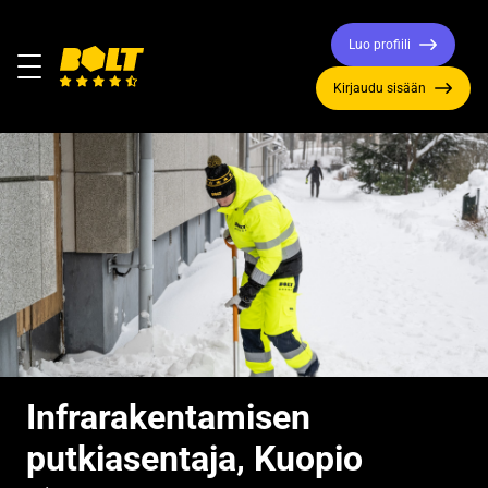
Luo profiili
Valikko
Kirjaudu sisään
Siirry
etusivulle
Infrarakentamisen
putkiasentaja, Kuopio