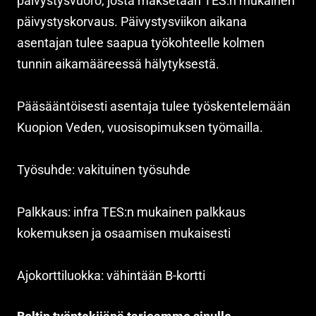
päivystysvuoro, josta maksetaan TES:n mukainen
päivystyskorvaus. Päivystysviikon aikana
asentajan tulee saapua työkohteelle kolmen
tunnin aikamääreessä hälytyksestä.
Pääsääntöisesti asentaja tulee työskentelemään
Kuopion Veden, vuosisopimuksen työmailla.
Työsuhde: vakituinen työsuhde
Palkkaus: infra TES:n mukainen palkkaus
kokemuksen ja osaamisen mukaisesti
Ajokorttiluokka: vähintään B-kortti