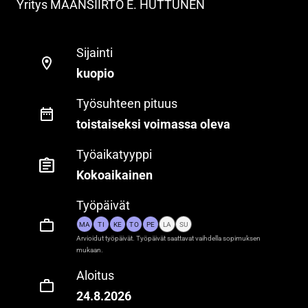
Yritys
MAANSIIRTO E. HUTTUNEN
Sijainti
kuopio
Työsuhteen pituus
toistaiseksi voimassa oleva
Työaikatyyppi
Kokoaikainen
Työpäivät
MA
TI
KE
TO
PE
LA
SU
Arvioidut työpäivät. Työpäivät saattavat vaihdella sopimuksen
mukaan.
Aloitus
24.8.2026