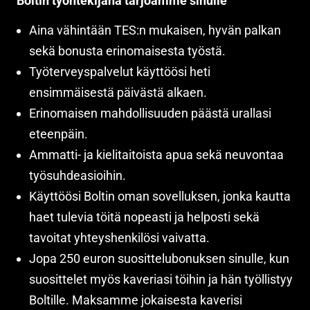
Boltin työntekijänä tarjoamme sinulle
Aina vähintään TES:n mukaisen, hyvän palkan
sekä bonusta erinomaisesta työstä.
Työterveyspalvelut käyttöösi heti
ensimmäisestä päivästä alkaen.
Erinomaisen mahdollisuuden päästä urallasi
eteenpäin.
Ammatti- ja kielitaitoista apua sekä neuvontaa
työsuhdeasioihin.
Käyttöösi Boltin oman sovelluksen, jonka kautta
haet tulevia töitä nopeasti ja helposti sekä
tavoitat yhteyshenkilösi vaivatta.
Jopa 250 euron suosittelubonuksen sinulle, kun
suosittelet myös kaveriasi töihin ja hän työllistyy
Boltille. Maksamme jokaisesta kaverisi