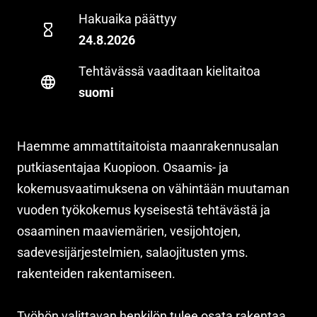
Hakuaika päättyy
24.8.2026
Tehtävässä vaaditaan kielitaitoa
suomi
Haemme ammattitaitoista maanrakennusalan
putkiasentajaa Kuopioon. Osaamis- ja
kokemusvaatimuksena on vähintään muutaman
vuoden työkokemus kyseisestä tehtävästä ja
osaaminen maaviemärien, vesijohtojen,
sadevesijärjestelmien, salaojitusten yms.
rakenteiden rakentamiseen.
Työhön valittavan henkilön tulee osata rakentaa