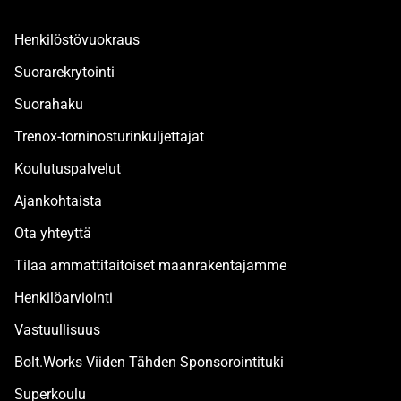
Henkilöstövuokraus
Suorarekrytointi
Suorahaku
Trenox-torninosturinkuljettajat
Koulutuspalvelut
Ajankohtaista
Ota yhteyttä
Tilaa ammattitaitoiset maanrakentajamme
Henkilöarviointi
Vastuullisuus
Bolt.Works Viiden Tähden Sponsorointituki
Superkoulu