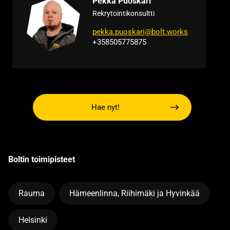
Pekka Puoskari
Rekrytointikonsultti
pekka.puoskari@bolt.works
+358505775875
Hae nyt!
Boltin toimipisteet
Rauma
Hämeenlinna, Riihimäki ja Hyvinkää
Helsinki