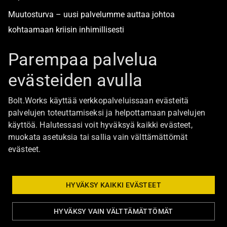
Muutosturva – uusi palvelumme auttaa johtoa
kohtaamaan kriisin inhimillisesti
Alan turvallisimmat työpaikat
Parempaa palvelua
evästeiden avulla
Boltista
Bolt.Works käyttää verkkopalveluissaan evästeitä
Töihin Bolt.Worksin toimistolle
palvelujen toteuttamiseksi ja helpottamaan palvelujen
käyttöä. Halutessasi voit hyväksyä kaikki evästeet,
Ajankohtaista
muokata asetuksia tai sallia vain välttämättömät
Ota yhteyttä
evästeet.
Johtoryhmä
Bolt Group hallitus
HYVÄKSY KAIKKI EVÄSTEET
HYVÄKSY VAIN VÄLTTÄMÄTTÖMÄT