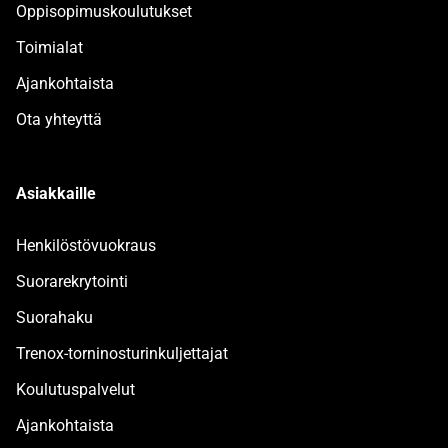
Oppisopimuskoulutukset
Toimialat
Ajankohtaista
Ota yhteyttä
Asiakkaille
Henkilöstövuokraus
Suorarekrytointi
Suorahaku
Trenox-torninosturinkuljettajat
Koulutuspalvelut
Ajankohtaista