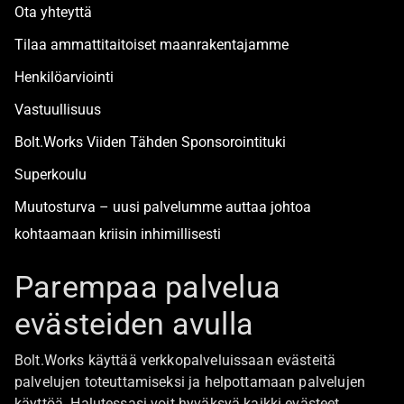
Ota yhteyttä
Tilaa ammattitaitoiset maanrakentajamme
Henkilöarviointi
Vastuullisuus
Bolt.Works Viiden Tähden Sponsorointituki
Superkoulu
Muutosturva – uusi palvelumme auttaa johtoa
kohtaamaan kriisin inhimillisesti
Alan turvallisimmat työpaikat
Parempaa palvelua
evästeiden avulla
Boltista
Bolt.Works käyttää verkkopalveluissaan evästeitä
Töihin Bolt.Worksin toimistolle
palvelujen toteuttamiseksi ja helpottamaan palvelujen
käyttöä. Halutessasi voit hyväksyä kaikki evästeet,