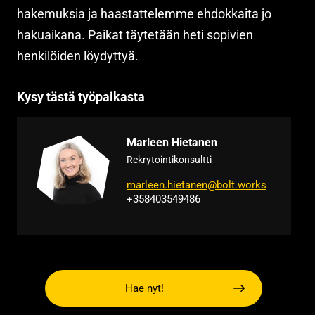
hakemuksia ja haastattelemme ehdokkaita jo
hakuaikana. Paikat täytetään heti sopivien
henkilöiden löydyttyä.
Kysy tästä työpaikasta
Marleen Hietanen
Rekrytointikonsultti
marleen.hietanen@bolt.works
+358403549486
Hae nyt!