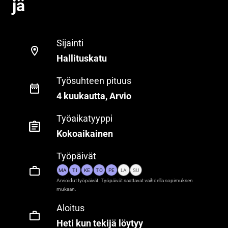
jä
Sijainti
Hallituskatu
Työsuhteen pituus
4 kuukautta, Arvio
Työaikatyyppi
Kokoaikainen
Työpäivät
MA
TI
KE
TO
PE
LA
SU
Arvioidut työpäivät. Työpäivät saattavat vaihdella sopimuksen
mukaan.
Aloitus
Heti kun tekijä löytyy