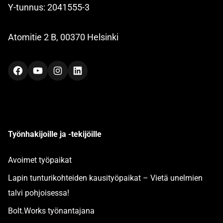
Y-tunnus: 2041555-3
Atomitie 2 B, 00370 Helsinki
Facebook
YouTube
Instagram
LinkedIn
Työnhakijoille ja -tekijöille
Avoimet työpaikat
Lapin tunturikohteiden kausityöpaikat – Vietä unelmien
talvi pohjoisessa!
Bolt.Works työnantajana