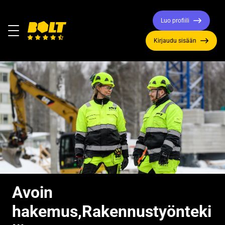
Luo profiili
Valikko
Kirjaudu sisään
Siirry
etusivulle
Avoin
hakemus,Rakennustyönteki