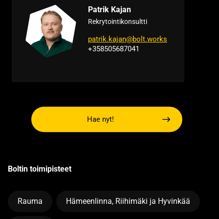
Patrik Kajan
Rekrytointikonsultti
patrik.kajan@bolt.works
+358505687041
Hae nyt!
Boltin toimipisteet
Rauma
Hämeenlinna, Riihimäki ja Hyvinkää