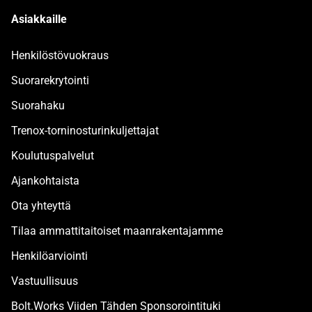
Asiakkaille
Henkilöstövuokraus
Suorarekrytointi
Suorahaku
Trenox-torninosturinkuljettajat
Koulutuspalvelut
Ajankohtaista
Ota yhteyttä
Tilaa ammattitaitoiset maanrakentajamme
Henkilöarviointi
Vastuullisuus
Bolt.Works Viiden Tähden Sponsorointituki