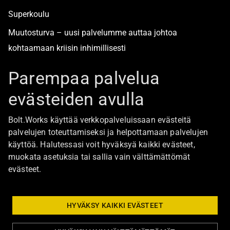
Superkoulu
Muutosturva – uusi palvelumme auttaa johtoa
kohtaamaan kriisin inhimillisesti
Alan turvallisimmat työpaikat
Parempaa palvelua
evästeiden avulla
Boltista
Bolt.Works käyttää verkkopalveluissaan evästeitä
Töihin Bolt.Worksin toimistolle
palvelujen toteuttamiseksi ja helpottamaan palvelujen
käyttöä. Halutessasi voit hyväksyä kaikki evästeet,
Ajankohtaista
muokata asetuksia tai sallia vain välttämättömät
Ota yhteyttä
evästeet.
Johtoryhmä
Bolt Group hallitus
HYVÄKSY KAIKKI EVÄSTEET