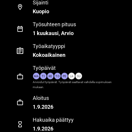
Sijainti
Kuopio
Työsuhteen pituus
1 kuukausi, Arvio
Työaikatyyppi
Kokoaikainen
Työpäivät
MA
TI
KE
TO
PE
LA
SU
Arvioidut työpäivät. Työpäivät saattavat vaihdella sopimuksen
mukaan.
Aloitus
1.9.2026
Hakuaika päättyy
1.9.2026