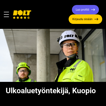
Luo profiili
Valikko
Kirjaudu sisään
Siirry
etusivulle
Ulkoaluetyöntekijä, Kuopio