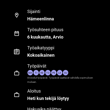
Sijainti
Hämeenlinna
Työsuhteen pituus
6 kuukautta, Arvio
Työaikatyyppi
Kokoaikainen
Työpäivät
MA
TI
KE
TO
PE
LA
SU
Arvioidut työpäivät. Työpäivät saattavat vaihdella sopimuksen
mukaan.
Aloitus
Heti kun tekijä löytyy
Hakuaika päättyy