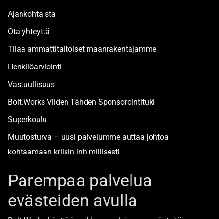
Ajankohtaista
Ota yhteyttä
Tilaa ammattitaitoiset maanrakentajamme
Henkilöarviointi
Vastuullisuus
Bolt.Works Viiden Tähden Sponsorointituki
Superkoulu
Muutosturva – uusi palvelumme auttaa johtoa
kohtaamaan kriisin inhimillisesti
Alan turvallisimmat työpaikat
Parempaa palvelua
evästeiden avulla
Boltista