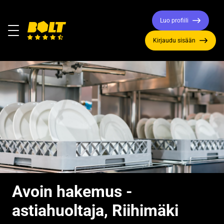
Luo profiili
Valikko
Kirjaudu sisään
Siirry
etusivulle
Avoin hakemus -
astiahuoltaja, Riihimäki