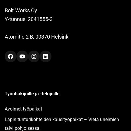
Bolt.Works Oy
Y-tunnus: 2041555-3
Atomitie 2 B, 00370 Helsinki
Facebook
YouTube
Instagram
LinkedIn
Työnhakijoille ja -tekijöille
Avoimet työpaikat
Lapin tunturikohteiden kausityöpaikat – Vietä unelmien
talvi pohjoisessa!