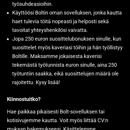
työsuhdeasioihin.
Käyttöösi Boltin oman sovelluksen, jonka kautta
haet tulevia töitä nopeasti ja helposti sekä
tavoitat yhteyshenkilösi vaivatta.
Jopa 250 euron suosittelubonuksen sinulle, kun
suosittelet myös kaveriasi töihin ja hän työllistyy
Boltille. Maksamme jokaisesta kaverisi
tekemästä työtunnista euron sinulle, aina 250
työtuntiin saakka, eikä suosittelujen määrä ole
rajoitettu. Kysy lisää!
Kiinnostuitko?
Hae paikkaa pikaisesti Bolt-sovelluksen tai
kotisivujemme kautta. Voit myös liittää CV:n
mukaan hakemukseesi. Käsittelemme