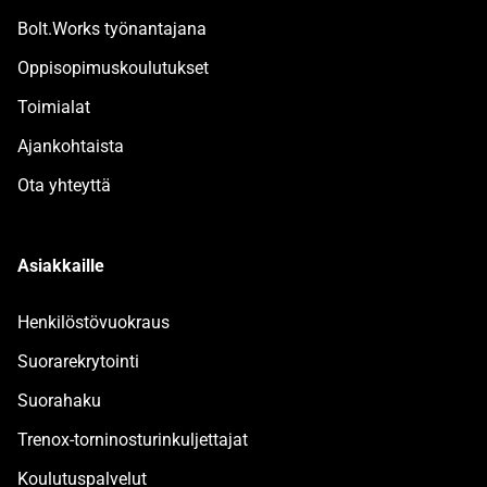
Bolt.Works työnantajana
Oppisopimuskoulutukset
Toimialat
Ajankohtaista
Ota yhteyttä
Asiakkaille
Henkilöstövuokraus
Suorarekrytointi
Suorahaku
Trenox-torninosturinkuljettajat
Koulutuspalvelut