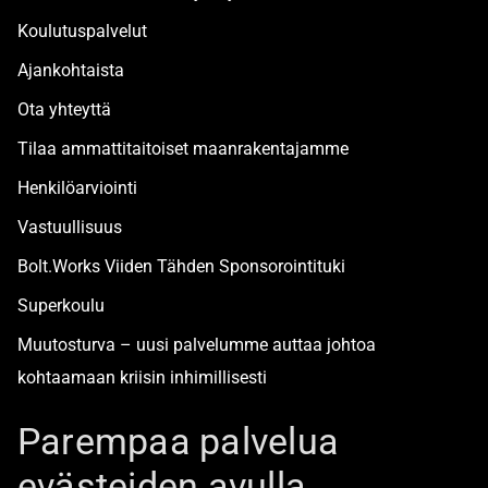
Koulutuspalvelut
Ajankohtaista
Ota yhteyttä
Tilaa ammattitaitoiset maanrakentajamme
Henkilöarviointi
Vastuullisuus
Bolt.Works Viiden Tähden Sponsorointituki
Superkoulu
Muutosturva – uusi palvelumme auttaa johtoa
kohtaamaan kriisin inhimillisesti
Alan turvallisimmat työpaikat
Parempaa palvelua
evästeiden avulla