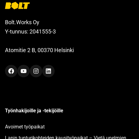
Bolt.Works Oy
Y-tunnus: 2041555-3
Atomitie 2 B, 00370 Helsinki
Facebook
YouTube
Instagram
LinkedIn
Työnhakijoille ja -tekijöille
Avoimet työpaikat
Lapin tunturikohteiden kausityöpaikat – Vietä unelmien