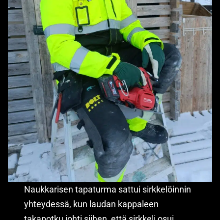
Naukkarisen tapaturma sattui sirkkelöinnin
yhteydessä, kun laudan kappaleen
takapotku johti siihen, että sirkkeli osui