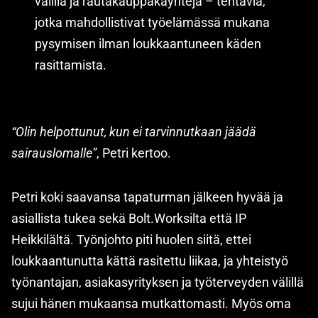
välillä ja rautakauppakäyntejä – tehtäviä,
jotka mahdollistivat työelämässä mukana
pysymisen ilman loukkaantuneen käden
rasittamista.
“Olin helpottunut, kun ei tarvinnutkaan jäädä
sairauslomalle”
, Petri kertoo.
Petri koki saavansa tapaturman jälkeen hyvää ja
asiallista tukea sekä Bolt.Worksilta että IP
Heikkilältä. Työnjohto piti huolen siitä, ettei
loukkaantunutta kättä rasitettu liikaa, ja yhteistyö
työnantajan, asiakasyrityksen ja työterveyden välillä
sujui hänen mukaansa mutkattomasti. Myös oma