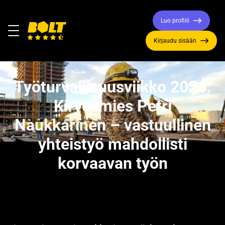
Luo profiili
Valikko
Kirjaudu sisään
Siirry
etusivulle
Työturvallisuusviikko 2026:
Kirvesmies Petri
Naukkarinen – vastuullinen
yhteistyö mahdollisti
korvaavan työn