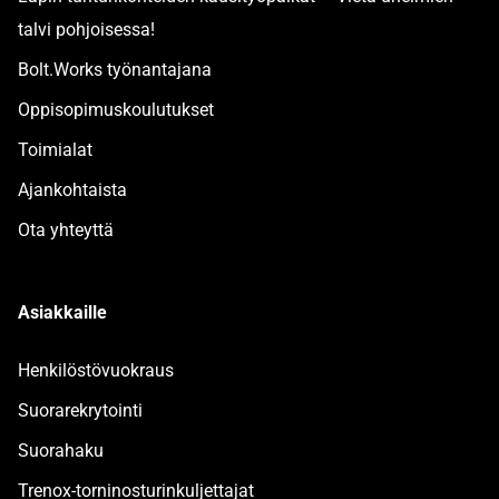
talvi pohjoisessa!
Bolt.Works työnantajana
Oppisopimuskoulutukset
Toimialat
Ajankohtaista
Ota yhteyttä
Asiakkaille
Henkilöstövuokraus
Suorarekrytointi
Suorahaku
Trenox-torninosturinkuljettajat