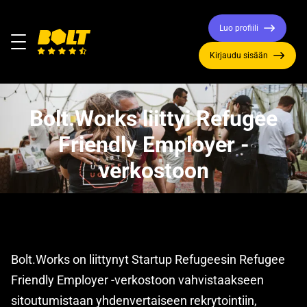
Luo profiili
Valikko
Kirjaudu sisään
Siirry
etusivulle
Bolt.Works liittyi Refugee
Friendly Employer -
verkostoon
Bolt.Works on liittynyt Startup Refugeesin Refugee
Friendly Employer -verkostoon vahvistaakseen
sitoutumistaan yhdenvertaiseen rekrytointiin,