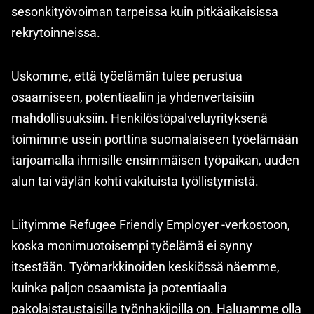
sesonkityövoiman tarpeissa kuin pitkäaikaisissa
rekrytoinneissa.
Uskomme, että työelämän tulee perustua
osaamiseen, potentiaaliin ja yhdenvertaisiin
mahdollisuuksiin. Henkilöstöpalveluyrityksenä
toimimme usein porttina suomalaiseen työelämään
tarjoamalla ihmisille ensimmäisen työpaikan, uuden
alun tai väylän kohti vakituista työllistymistä.
Liityimme Refugee Friendly Employer -verkostoon,
koska monimuotoisempi työelämä ei synny
itsestään. Työmarkkinoiden keskiössä näemme,
kuinka paljon osaamista ja potentiaalia
pakolaistaustaisilla työnhakijoilla on. Haluamme olla