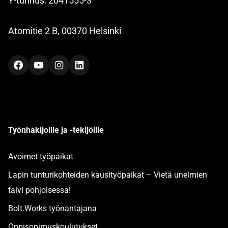
Y-tunnus: 2041555-3
Atomitie 2 B, 00370 Helsinki
Facebook
YouTube
Instagram
LinkedIn
Työnhakijoille ja -tekijöille
Avoimet työpaikat
Lapin tunturikohteiden kausityöpaikat – Vietä unelmien
talvi pohjoisessa!
Bolt.Works työnantajana
Oppisopimuskoulutukset