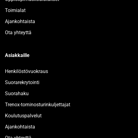
Toimialat
Ajankohtaista
Ota yhteyttä
Asiakkaille
Henkilöstövuokraus
Suorarekrytointi
Suorahaku
Trenox-torninosturinkuljettajat
Koulutuspalvelut
Ajankohtaista
Ota yhteyttä