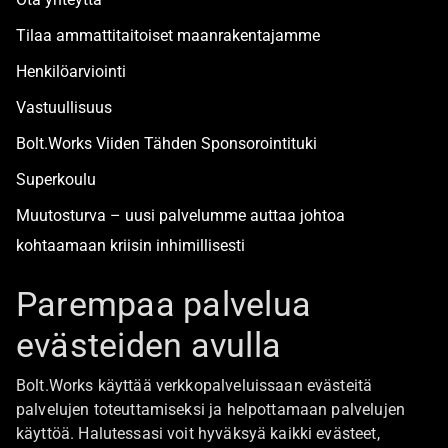
Tilaa ammattitaitoiset maanrakentajamme
Henkilöarviointi
Vastuullisuus
Bolt.Works Viiden Tähden Sponsorointituki
Superkoulu
Muutosturva – uusi palvelumme auttaa johtoa
kohtaamaan kriisin inhimillisesti
Alan turvallisimmat työpaikat
Parempaa palvelua
evästeiden avulla
Boltista
Bolt.Works käyttää verkkopalveluissaan evästeitä
Töihin Bolt.Worksin toimistolle
palvelujen toteuttamiseksi ja helpottamaan palvelujen
käyttöä. Halutessasi voit hyväksyä kaikki evästeet,
Ajankohtaista