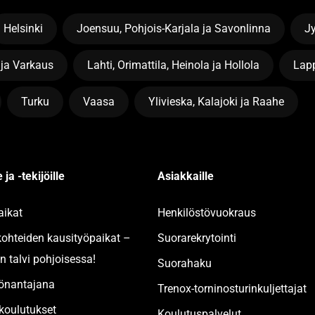
Helsinki
Joensuu, Pohjois-Karjala ja Savonlinna
J
 ja Varkaus
Lahti, Orimattila, Heinola ja Hollola
Lapp
Turku
Vaasa
Ylivieska, Kalajoki ja Raahe
 ja -tekijöille
Asiakkaille
aikat
Henkilöstövuokraus
kohteiden kausityöpaikat –
Suorarekrytointi
n talvi pohjoisessa!
Suorahaku
yönantajana
Trenox-torninosturinkuljettajat
oulutukset
Koulutuspalvelut