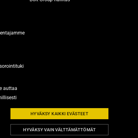
akentajamme
orointituki
e auttaa
illisesti
HYVÄKSY KAIKKI EVÄSTEET
HYVÄKSY VAIN VÄLTTÄMÄTTÖMÄT