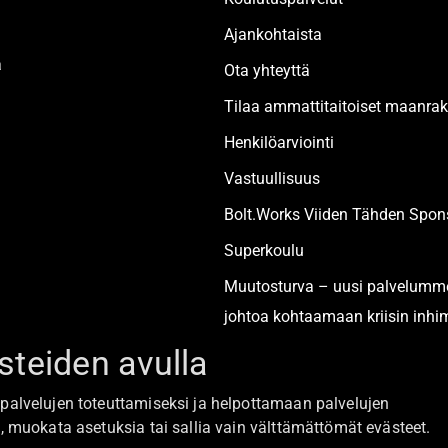
Ajankohtaista
a
Ota yhteyttä
Tilaa ammattitaitoiset maanr
Henkilöarviointi
Vastuullisuus
Bolt.Works Viiden Tähden Spons
Superkoulu
Muutosturva – uusi palvelumm
johtoa kohtaamaan kriisin inhim
teiden avulla
Alan turvallisimmat työpaikat
palvelujen toteuttamiseksi ja helpottamaan palvelujen
, muokata asetuksia tai sallia vain välttämättömät evästeet.