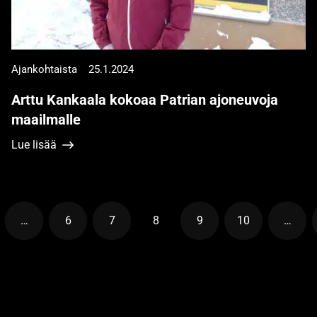
Ajankohtaista
25.1.2024
Arttu Kankaala kokoaa Patrian ajoneuvoja
maailmalle
Lue lisää
…
6
7
8
9
10
…
u
Sivu
Sivu
Sivu
Sivu
Sivu