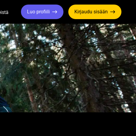
Luo profiili
Kirjaudu sisään
istä
le Dropdown
Toggle Dropdown