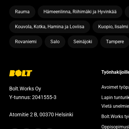
Rauma
Hämeenlinna, Riihimäki ja Hyvinkää
Kouvola, Kotka, Hamina ja Loviisa
Kuopio, Iisalmi
Rovaniemi
Salo
Seinäjoki
Tampere
Työnhakijoille
Avoimet työp
Bolt.Works Oy
Y-tunnus: 2041555-3
Lapin tunturi
Vietä unelmie
Atomitie 2 B, 00370 Helsinki
Bolt.Works t
Oppisopimusk