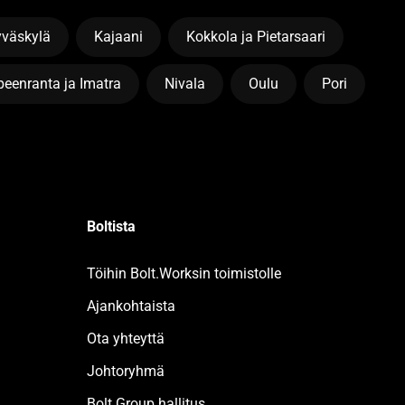
yväskylä
Kajaani
Kokkola ja Pietarsaari
eenranta ja Imatra
Nivala
Oulu
Pori
Boltista
Töihin Bolt.Worksin toimistolle
Ajankohtaista
Ota yhteyttä
Johtoryhmä
Bolt Group hallitus