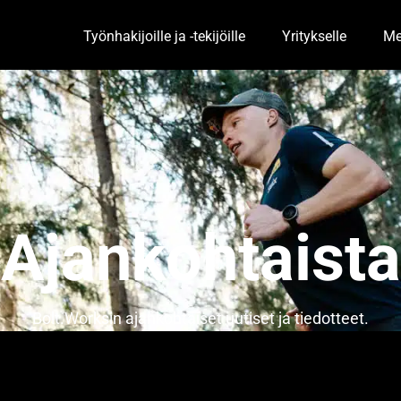
Työnhakijoille ja -tekijöille
Yritykselle
Me
Toggle Dropdown
Togg
Ajankohtaista
Bolt.Worksin ajankohtaiset uutiset ja tiedotteet.