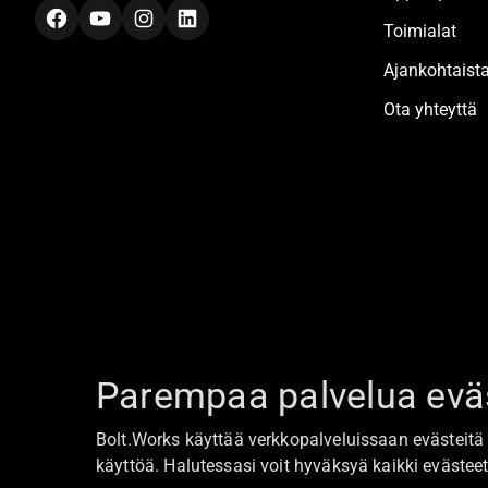
Facebook
YouTube
Instagram
LinkedIn
Toimialat
Ajankohtaist
Ota yhteyttä
Parempaa palvelua eväs
Bolt.Works käyttää verkkopalveluissaan evästeitä 
käyttöä. Halutessasi voit hyväksyä kaikki evästeet