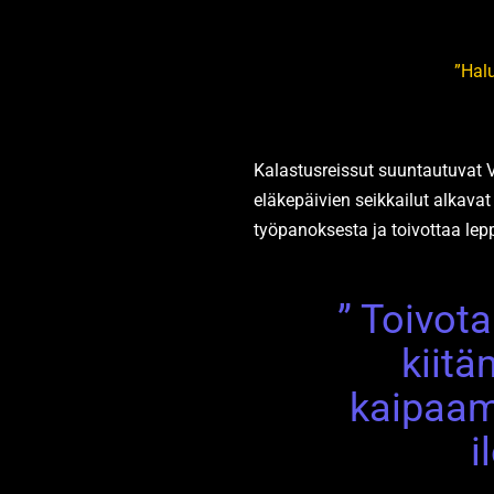
”Hal
Kalastusreissut suuntautuvat V
eläkepäivien seikkailut alkava
työpanoksesta ja toivottaa lep
” Toivot
kiit
kaipaama
i