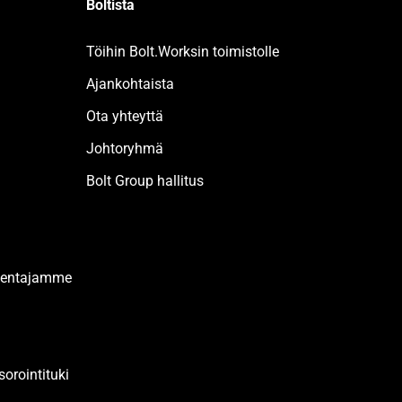
Boltista
Töihin Bolt.Worksin toimistolle
Ajankohtaista
Ota yhteyttä
Johtoryhmä
Bolt Group hallitus
akentajamme
orointituki