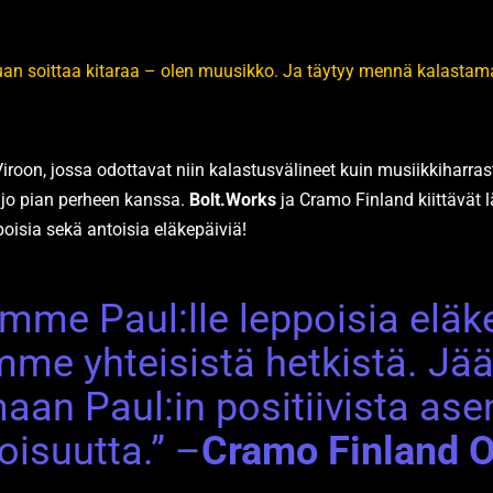
uan soittaa kitaraa – olen muusikko. Ja täytyy mennä kalastam
iroon, jossa odottavat niin kalastusvälineet kuin musiikkiharra
t jo pian perheen kanssa.
Bolt.Works
ja Cramo Finland kiittävät
poisia sekä antoisia eläkepäiviä!
amme Paul:lle leppoisia eläke
ämme yhteisistä hetkistä. J
an Paul:in positiivista ase
loisuutta.” –
Cramo Finland 