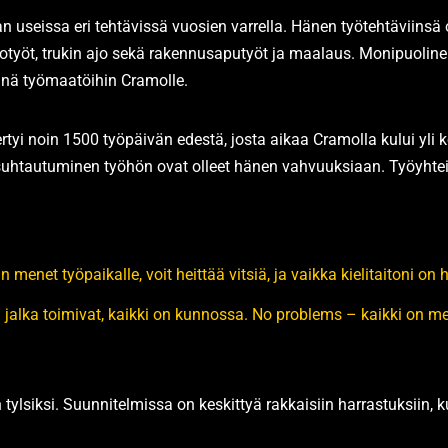
an useissa eri tehtävissä vuosien varrella. Hänen työtehtäviin
totyöt, trukin ajo sekä rakennusaputyöt ja maalaus. Monipuoli
mpinä työmaatöihin Cramolle.
tyi noin 1500 työpäivän edestä, josta aikaa Cramolla kului yli k
uhtautuminen työhön ovat olleet hänen vahvuuksiaan. Työyhteis
 menet työpaikalle, voit heittää vitsiä, ja vaikka kielitaitoni o
a jalka toimivat, kaikki on kunnossa. No problems – kaikki on m
tylsiksi. Suunnitelmissa on keskittyä rakkaisiin harrastuksiin, k