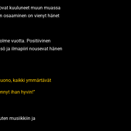
sä ovat kuuluneet muun muassa
nen osaaminen on vienyt hänet
olme vuotta. Positiivinen
ö ja ilmapiiri nousevat hänen
n huono, kaikki ymmärtävät
ennyt ihan hyvin!”
uten musiikkiin ja