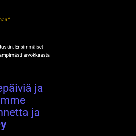
aan.”
stuskin. Ensimmäiset
 lämpimästi arvokkaasta
päiviä ja
äämme
nnetta ja
Oy