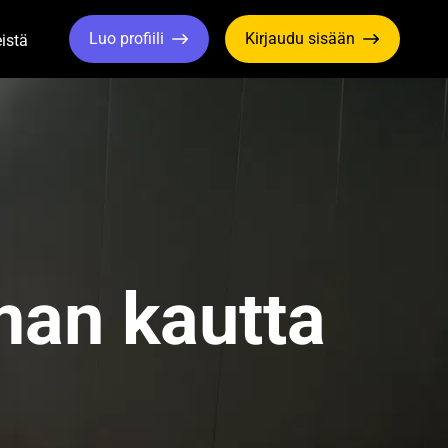
Luo profiili
Kirjaudu sisään
istä
le Dropdown
Toggle Dropdown
man kautta