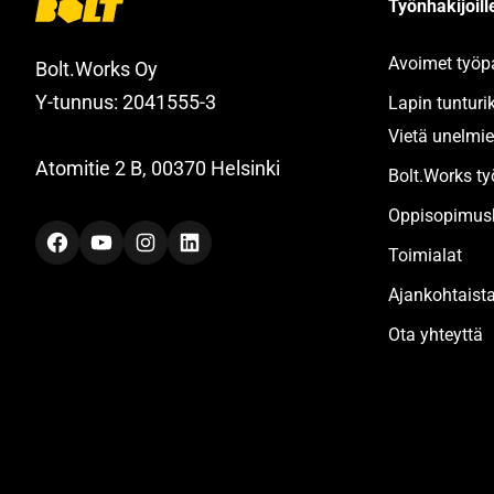
Työnhakijoille
Avoimet työp
Bolt.Works Oy
Y-tunnus: 2041555-3
Lapin tunturi
Vietä unelmie
Atomitie 2 B, 00370 Helsinki
Bolt.Works t
Oppisopimusk
Facebook
YouTube
Instagram
LinkedIn
Toimialat
Ajankohtaist
Ota yhteyttä