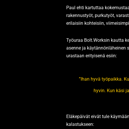
Paul ehti kartuttaa kokemusta
rakennustyöt, purkutyöt, varas
erilaisiin kohteisiin, viimeisi
Työuraa Bolt.Worksin kautta ker
asenne ja käytännönläheinen s
urastaan erityisenä esiin:
”Ihan hyvä työpaikka. Kun
hyvin. Kun käsi j
Eläkepäivät eivät tule käymään 
kalastukseen: