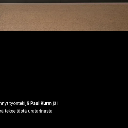
ehnyt työntekijä
Paul Kurm
jäi
kä tekee tästä uratarinasta