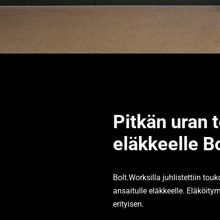
Pitkän uran t
eläkkeelle B
Bolt.Worksilla juhlistettiin to
ansaitulle eläkkeelle. Eläköity
erityisen.