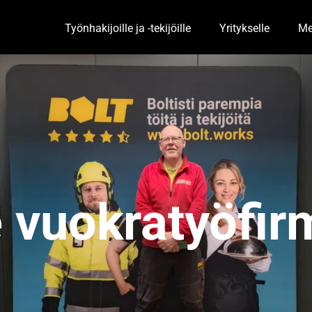
Työnhakijoille ja -tekijöille
Yritykselle
Me
Toggle Dropdown
Togg
e vuokratyöfir