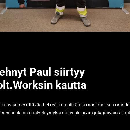
ehnyt Paul siirtyy
olt.Worksin kautta
ukokuussa merkittävää hetkeä, kun pitkän ja monipuolisen uran t
minen henkilöstöpalveluyrityksestä ei ole aivan jokapäiväistä, mi