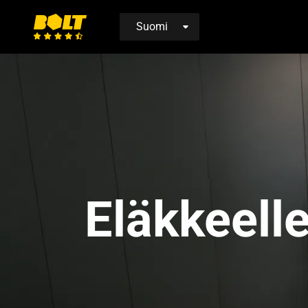
Siirry
etusivulle
Eläkkeell