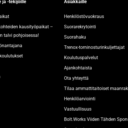
 ja -tekijöille
Asiakkaille
aikat
Henkilöstövuokraus
kohteiden kausityöpaikat –
Suorarekrytointi
n talvi pohjoisessa!
Suorahaku
yönantajana
Trenox-torninosturinkuljettajat
oulutukset
Koulutuspalvelut
Ajankohtaista
a
Ota yhteyttä
Tilaa ammattitaitoiset maanr
Henkilöarviointi
Vastuullisuus
Bolt.Works Viiden Tähden Spons