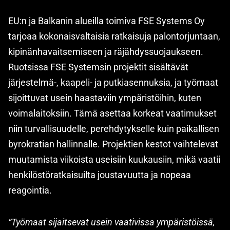
EU:n ja Balkanin alueilla toimiva FSE Systems Oy
tarjoaa kokonaisvaltaisia ratkaisuja palontorjuntaan,
kipinänhavaitsemiseen ja räjähdyssuojaukseen.
Ruotsissa FSE Systemsin projektit sisältävät
järjestelmä-, kaapeli- ja putkiasennuksia, ja työmaat
sijoittuvat usein haastaviin ympäristöihin, kuten
voimalaitoksiin. Tämä asettaa korkeat vaatimukset
niin turvallisuudelle, perehdytykselle kuin paikallisen
byrokratian hallinnalle. Projektien kestot vaihtelevat
muutamista viikoista useisiin kuukausiin, mikä vaatii
henkilöstöratkaisuilta joustavuutta ja nopeaa
reagointia.
“Työmaat sijaitsevat usein vaativissa ympäristöissä,