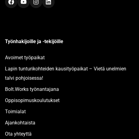
Facebook
YouTube
Instagram
LinkedIn
Työnhakijoille ja -tekijöille
Avoimet työpaikat
Lapin tunturikohteiden kausityöpaikat – Vietä unelmien
talvi pohjoisessa!
Bolt.Works työnantajana
Oppisopimuskoulutukset
Toimialat
Ajankohtaista
Ota yhteyttä