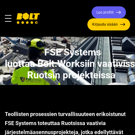
Luo profiili
Valikko
Kirjaudu sisään
Siirry
etusivulle
FSE Systems
luottaa Bolt.Worksiin vaativis
Ruotsin projekteissa
Teollisten prosessien turvallisuuteen erikoistunut
FSE Systems toteuttaa Ruotsissa vaativia
järjestelmäasennusprojekteja, jotka edellyttävät