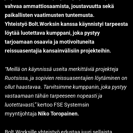
vahvaa ammattiosaamista, joustavuutta sekä
paikallisten vaatimusten tuntemusta.
Yhteistyö Bolt.Worksin kanssa käynnistyi tarpeesta
löytää luotettava kumppani, joka pystyy
tarjoamaan osaavia ja motivoituneita
reissuasentajia kansainvälisiin projekteihin.
“Meillä on käynnissä useita merkittäviä projekteja
Ruotsissa, ja sopivien reissuasentajien löytäminen on
ollut haastavaa. Tarvitsimme kumppanin, joka pystyy
vastaamaan tähän tarpeeseen nopeasti ja
luotettavasti,”
kertoo FSE Systemsin
myyntijohtaja
Niko Toropainen.
Bolt.Worksille yhteistyö edustaa juuri sellaista