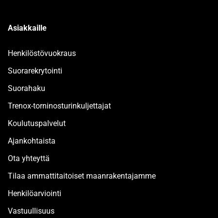
Asiakkaille
Henkilöstövuokraus
Suorarekrytointi
Suorahaku
Trenox-torninosturinkuljettajat
Koulutuspalvelut
Ajankohtaista
Ota yhteyttä
Tilaa ammattitaitoiset maanrakentajamme
Henkilöarviointi
Vastuullisuus