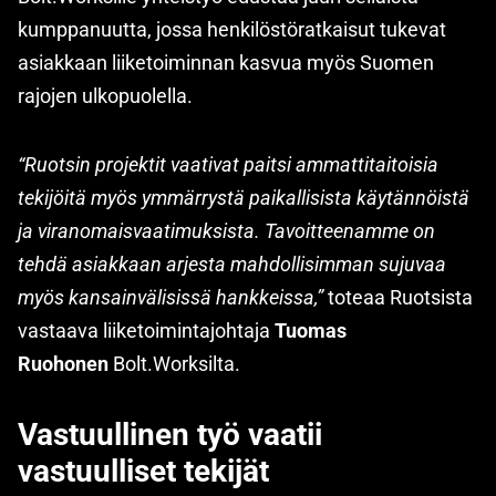
kumppanuutta, jossa henkilöstöratkaisut tukevat
asiakkaan liiketoiminnan kasvua myös Suomen
rajojen ulkopuolella.
“Ruotsin projektit vaativat paitsi ammattitaitoisia
tekijöitä myös ymmärrystä paikallisista käytännöistä
ja viranomaisvaatimuksista. Tavoitteenamme on
tehdä asiakkaan arjesta mahdollisimman sujuvaa
myös kansainvälisissä hankkeissa,”
toteaa Ruotsista
vastaava liiketoimintajohtaja
Tuomas
Ruohonen
Bolt.Worksilta.
Vastuullinen työ vaatii
vastuulliset tekijät