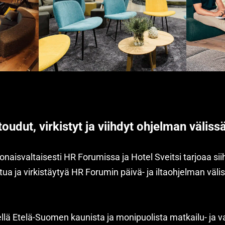
oudut, virkistyt ja viihdyt ohjelman väliss
naisvaltaisesti HR Forumissa ja Hotel Sveitsi tarjoaa sii
tua ja virkistäytyä HR Forumin päivä- ja iltaohjelman väli
kellä Etelä-Suomen kaunista ja monipuolista matkailu- ja v