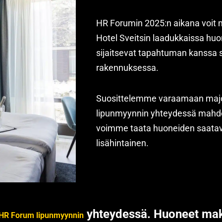
HR Forumin 2025:n aikana voit m
Hotel Sveitsin laadukkaissa huo
sijaitsevat tapahtuman kanssa
rakennuksessa.
Suosittelemme varaamaan majo
lipunmyynnin yhteydessä mahdol
voimme taata huoneiden saatav
lisähintainen.
yhteydessä. Huoneet maks
HR Forum lipunmyynnin