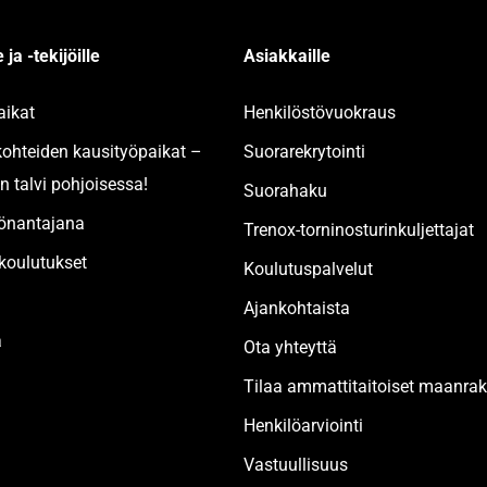
 ja -tekijöille
Asiakkaille
aikat
Henkilöstövuokraus
kohteiden kausityöpaikat –
Suorarekrytointi
n talvi pohjoisessa!
Suorahaku
yönantajana
Trenox-torninosturinkuljettajat
oulutukset
Koulutuspalvelut
Ajankohtaista
a
Ota yhteyttä
Tilaa ammattitaitoiset maanr
Henkilöarviointi
Vastuullisuus