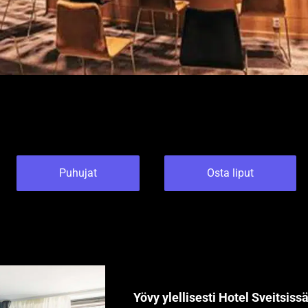
Puhujat
Osta liput
Yövy ylellisesti Hotel Sveitsiss