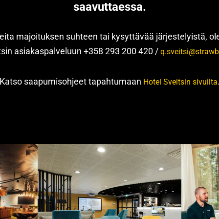
saavuttaessa.
iveita majoituksen suhteen tai kysyttävää järjestelyistä, o
tsin asiakaspalveluun +358 293 200 420 /
q.sveitsi@strawbe
Katso saapumisohjeet tapahtumaan
Hotel Sveitsin sivuilta