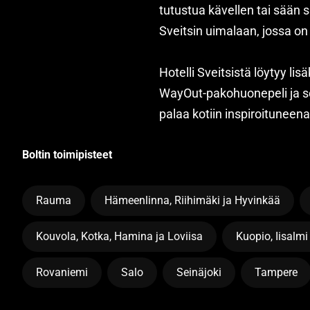
tutustua kävellen tai sään s
Sveitsin uimalaan, jossa on
Hotelli Sveitsistä löytyy l
WayOut-pakohuonepeli ja s
palaa kotiin inspiroituneena
Boltin toimipisteet
Rauma
Hämeenlinna, Riihimäki ja Hyvinkää
Kouvola, Kotka, Hamina ja Loviisa
Kuopio, Iisalmi
Rovaniemi
Salo
Seinäjoki
Tampere