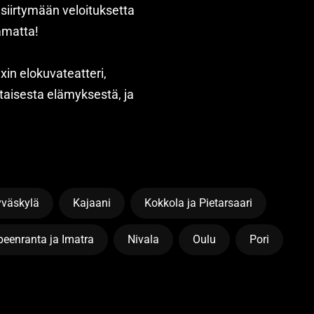
i siirtymään veloituksetta
tamatta!
xin elokuvateatteri,
aisesta elämyksestä, ja
yväskylä
Kajaani
Kokkola ja Pietarsaari
eenranta ja Imatra
Nivala
Oulu
Pori