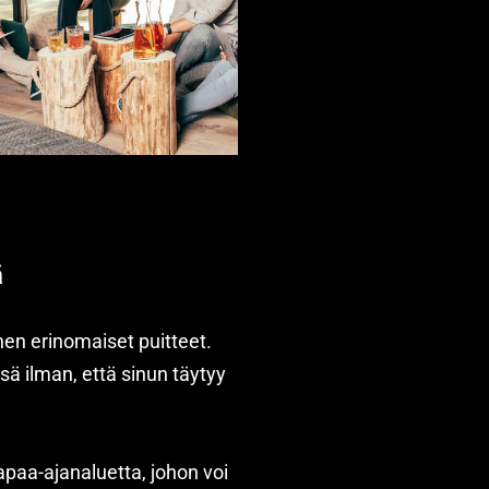
ä
hen erinomaiset puitteet.
ssä ilman, että sinun täytyy
apaa-ajanaluetta, johon voi