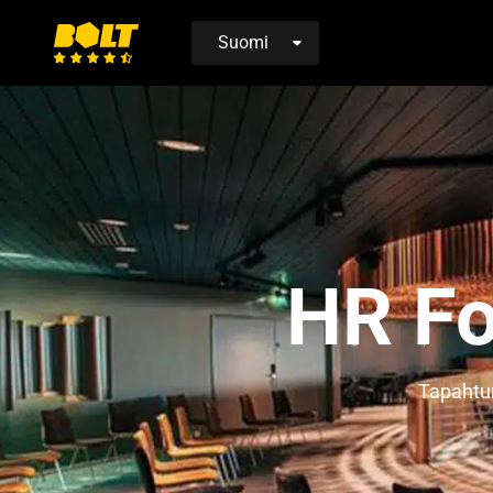
Siirry
etusivulle
HR Fo
Tapahtum