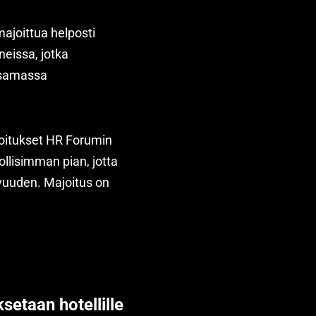
ajoittua helposti
neissa, jotka
 samassa
itukset HR Forumin
lisimman pian, jotta
uuden. Majoitus on
etaan hotellille