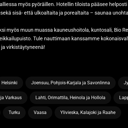
alliessa myös pyöräillen. Hotellin tiloista pääsee helpost
 sekä sisä- että ulkoaltaita ja porealtaita – saunaa unoh
isäksi myös muun muassa kauneushoitola, kuntosali, Bio Re
eikkailupuisto. Tule nauttimaan kanssamme kokonaisvalt
 ja virkistäytyneenä!
Helsinki
Joensuu, Pohjois-Karjala ja Savonlinna
J
 ja Varkaus
Lahti, Orimattila, Heinola ja Hollola
Lapp
Turku
Vaasa
Ylivieska, Kalajoki ja Raahe