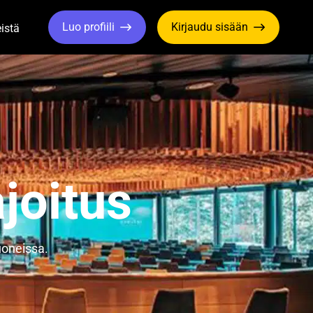
Luo profiili
Kirjaudu sisään
istä
le Dropdown
Toggle Dropdown
joitus
uoneissa.