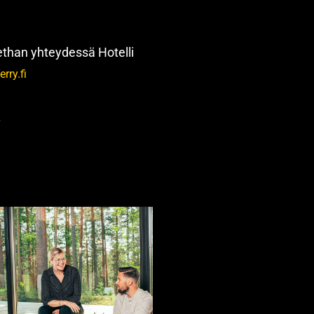
lethan yhteydessä Hotelli
rry.fi
.