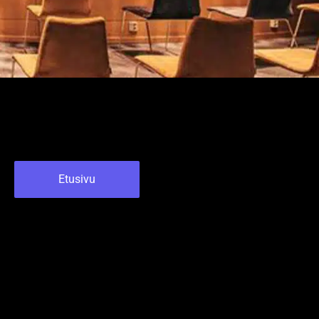
Etusivu
ä