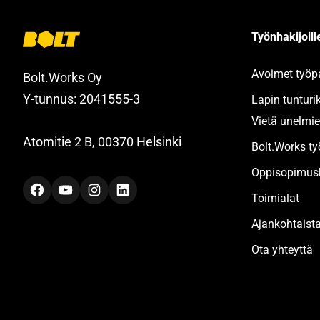
Työnhakijoille
Avoimet työp
Bolt.Works Oy
Y-tunnus: 2041555-3
Lapin tunturi
Vietä unelmie
Atomitie 2 B, 00370 Helsinki
Bolt.Works t
Oppisopimusk
Facebook
YouTube
Instagram
LinkedIn
Toimialat
Ajankohtaist
Ota yhteyttä