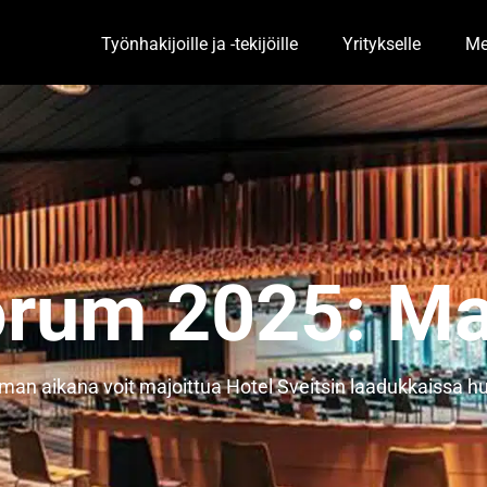
Työnhakijoille ja -tekijöille
Yritykselle
Me
Toggle Dropdown
Togg
rum 2025: Ma
an aikana voit majoittua Hotel Sveitsin laadukkaissa h