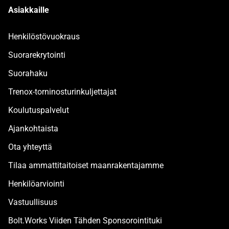
Asiakkaille
Henkilöstövuokraus
Suorarekrytointi
Suorahaku
Trenox-torninosturinkuljettajat
Koulutuspalvelut
Ajankohtaista
Ota yhteyttä
Tilaa ammattitaitoiset maanrakentajamme
Henkilöarviointi
Vastuullisuus
Bolt.Works Viiden Tähden Sponsorointituki