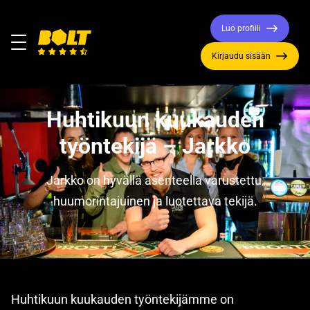
Luo profiili
Valikko
Kirjaudu sisään
Siirry
etusivulle
Huhtikuun kuukauden
työntekijä – Jarkko
Jarkko on hyvällä asenteella varustettu,
huumorintajuinen ja luotettava tekijä.
Huhtikuun kuukauden työntekijämme on