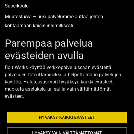
Superkoulu
Muutosturva – uusi palvelumme auttaa johtoa
kohtaamaan kriisin inhimillisesti
Alan turvallisimmat työpaikat
Parempaa palvelua
evästeiden avulla
Boltista
Bolt.Works käyttää verkkopalveluissaan evästeitä
Töihin Bolt.Worksin toimistolle
palvelujen toteuttamiseksi ja helpottamaan palvelujen
käyttöä. Halutessasi voit hyväksyä kaikki evästeet,
Ajankohtaista
muokata asetuksia tai sallia vain välttämättömät
Ota yhteyttä
evästeet.
Johtoryhmä
Bolt Group hallitus
HYVÄKSY KAIKKI EVÄSTEET
HYVÄKSY VAIN VÄLTTÄMÄTTÖMÄT