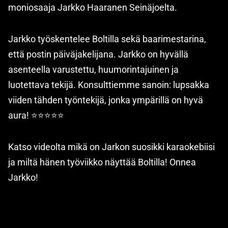
moniosaaja Jarkko Haaranen Seinäjoelta.
Jarkko työskentelee Boltilla sekä baarimestarina,
että postin päiväjakelijana. Jarkko on hyvällä
asenteella varustettu, huumorintajuinen ja
luotettava tekijä. Konsulttiemme sanoin: lupsakka
viiden tähden työntekijä, jonka ympärillä on hyvä
aura! ⭐️⭐️⭐️⭐️⭐️
Katso videolta mikä on Jarkon suosikki karaokebiisi
ja miltä hänen työviikko näyttää Boltilla! Onnea
Jarkko!