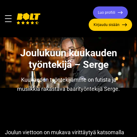
Luo profiili
Valikko
Kirjaudu sisään
Siirry
etusivulle
Joulukuun kuukauden
työntekijä – Serge
Kuukauden työntekijämme on futista ja
musiikkia rakastava baarityöntekijä Serge.
Joulun viettoon on mukava virittäytyä katsomalla