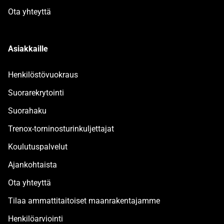
Ota yhteyttä
Asiakkaille
Henkilöstövuokraus
Suorarekrytointi
Suorahaku
Trenox-torninosturinkuljettajat
Koulutuspalvelut
Ajankohtaista
Ota yhteyttä
Tilaa ammattitaitoiset maanrakentajamme
Henkilöarviointi