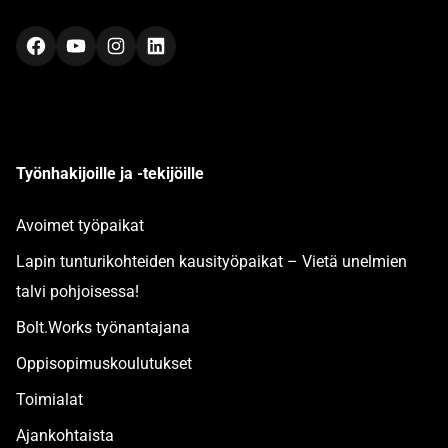
Facebook
YouTube
Instagram
LinkedIn
Työnhakijoille ja -tekijöille
Avoimet työpaikat
Lapin tunturikohteiden kausityöpaikat – Vietä unelmien
talvi pohjoisessa!
Bolt.Works työnantajana
Oppisopimuskoulutukset
Toimialat
Ajankohtaista