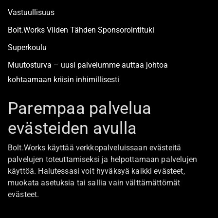
Vastuullisuus
Bolt.Works Viiden Tähden Sponsorointituki
Superkoulu
Muutosturva – uusi palvelumme auttaa johtoa
kohtaamaan kriisin inhimillisesti
Alan turvallisimmat työpaikat
Parempaa palvelua
evästeiden avulla
Boltista
Bolt.Works käyttää verkkopalveluissaan evästeitä
Töihin Bolt.Worksin toimistolle
palvelujen toteuttamiseksi ja helpottamaan palvelujen
käyttöä. Halutessasi voit hyväksyä kaikki evästeet,
Ajankohtaista
muokata asetuksia tai sallia vain välttämättömät
Ota yhteyttä
evästeet.
Johtoryhmä