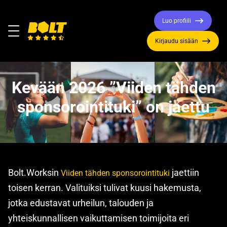
Luo profiili
Valikko
Kirjaudu sisään
Siirry
etusivulle
Kevään 2026 ”Viiden tähden
sponsorointituki” on jaettu
Bolt.Worksin
jaettiin
Viiden tähden sponsorointituki
toisen kerran. Valituiksi tulivat kuusi hakemusta,
jotka edustavat urheilun, talouden ja
yhteiskunnallisen vaikuttamisen toimijoita eri