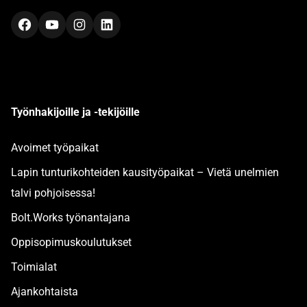
Facebook
YouTube
Instagram
LinkedIn
Työnhakijoille ja -tekijöille
Avoimet työpaikat
Lapin tunturikohteiden kausityöpaikat – Vietä unelmien
talvi pohjoisessa!
Bolt.Works työnantajana
Oppisopimuskoulutukset
Toimialat
Ajankohtaista