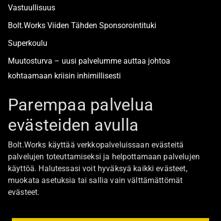
Vastuullisuus
Bolt.Works Viiden Tähden Sponsorointituki
Superkoulu
Muutosturva – uusi palvelumme auttaa johtoa
kohtaamaan kriisin inhimillisesti
Alan turvallisimmat työpaikat
Parempaa palvelua
evästeiden avulla
Boltista
Bolt.Works käyttää verkkopalveluissaan evästeitä
Töihin Bolt.Worksin toimistolle
palvelujen toteuttamiseksi ja helpottamaan palvelujen
käyttöä. Halutessasi voit hyväksyä kaikki evästeet,
Ajankohtaista
muokata asetuksia tai sallia vain välttämättömät
Ota yhteyttä
evästeet.
Johtoryhmä