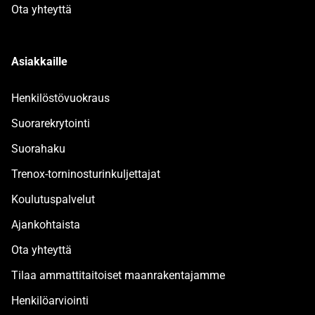
Ota yhteyttä
Asiakkaille
Henkilöstövuokraus
Suorarekrytointi
Suorahaku
Trenox-torninosturinkuljettajat
Koulutuspalvelut
Ajankohtaista
Ota yhteyttä
Tilaa ammattitaitoiset maanrakentajamme
Henkilöarviointi