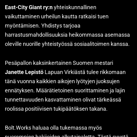
East-City Giant ry:n
yhteiskunnallinen
vaikuttaminen urheilun kautta ratkaisi tuen
myöntämisen. Yhdistys tarjoaa
harrastusmahdollisuuksia heikommassa asemassa
oleville nuorille yhteistyössä sosiaalitoimen kanssa.
Pesäpallon kaksinkertainen Suomen mestari
Janette Lepistö
Lapuan Virkiästä tulee rikkomaan
tänä vuonna kaikkien aikojen lyötyjen juoksujen
ennätyksen. Määrätietoinen suorittaminen ja lajin
tunnettavuuden kasvattaminen olivat tärkeässä
roolissa positiivisen tukipäätöksen takana.
Bolt.Works haluaa olla tukemassa myös
nuorempien hakijoiden alkutaipaletta. Tästä syystä