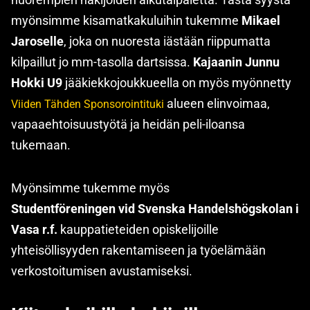
myönsimme kisamatkakuluihin tukemme
Mikael
Jaroselle
, joka on nuoresta iästään riippumatta
kilpaillut jo mm-tasolla dartsissa.
Kajaanin Junnu
Hokki U9
jääkiekkojoukkueella on myös myönnetty
alueen elinvoimaa,
Viiden Tähden Sponsorointituki
vapaaehtoisuustyötä ja heidän peli-iloansa
tukemaan.
Myönsimme tukemme myös
Studentföreningen vid Svenska Handelshögskolan i
Vasa r.f.
kauppatieteiden opiskelijoille
yhteisöllisyyden rakentamiseen ja työelämään
verkostoitumisen avustamiseksi.