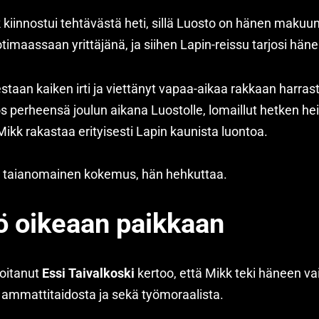
kiinnostui tehtävästä heti, sillä Luosto on hänen makuu
imaassaan yrittäjänä, ja siihen Lapin-reissu tarjosi hän
taan kaiken irti ja viettänyt vapaa-aikaa rakkaan harras
 perheensä joulun aikana Luostolle, lomaillut hetken he
Mikk rakastaa erityisesti Lapin kaunista luontoa.
n taianomainen kokemus, hän hehkuttaa.
ö oikeaan paikkaan
hoitanut
Essi Taivalkoski
kertoo, että Mikk teki häneen v
 ammattitaidosta ja sekä työmoraalista.