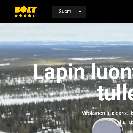
Siirry
etusivulle
Lapin luo
tul
Virolainen à la carte
harra