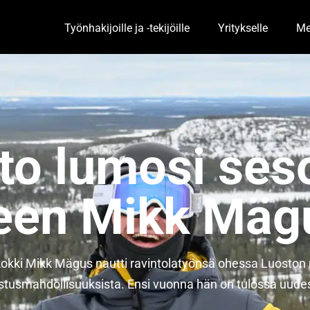
Työnhakijoille ja -tekijöille
Yritykselle
Me
Toggle Dropdown
Togg
nto lumosi ses
leen Mikk Mäg
 -kokki Mikk Mägus nautti ravintolatyönsä ohessa Luoston
stusmahdollisuuksista. Ensi vuonna hän on tulossa uude