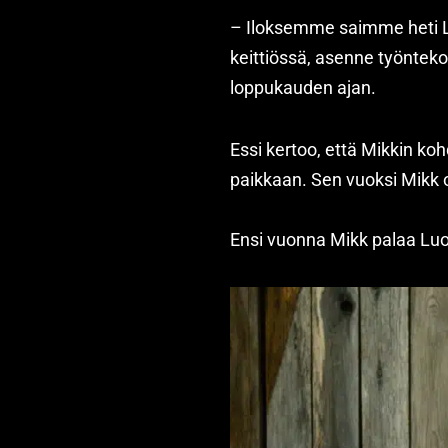
– Iloksemme saimme heti La
keittiössä, asenne työntek
loppukauden ajan.
Essi kertoo, että Mikkin ko
paikkaan. Sen vuoksi Mikk 
Ensi vuonna Mikk palaa Luos