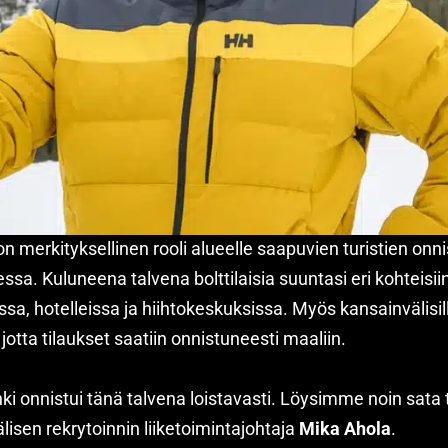
on merkityksellinen rooli alueelle saapuvien turistien on
a. Kuluneena talvena bolttilaisia suuntasi eri kohteisii
a, hotelleissa ja hiihtokeskuksissa. Myös kansainvälisillä
otta tilaukset saatiin onnistuneesti maaliin.
ki onnistui tänä talvena loistavasti. Löysimme noin sata
älisen rekrytoinnin liiketoimintajohtaja
Mika Ahola
.