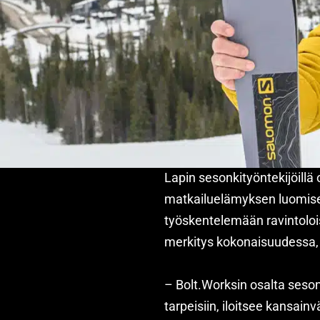
Lapin sesonkityöntekijöillä 
matkailuelämyksen luomisess
työskentelemään ravintoloiss
merkitys kokonaisuudessa, j
– Bolt.Worksin osalta seson
tarpeisiin, iloitsee kansainv