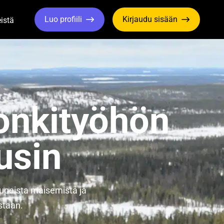
Luo profiili
Kirjaudu sisään
istä
le Dropdown
Toggle Dropdown
onkityöhön
usin
 upeista maisemista ja
staan.