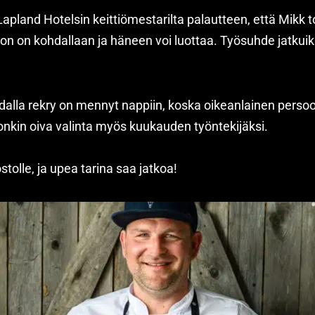
pland Hotelsin keittiömestarilta palautteen, että Mikk 
oon on kohdallaan ja häneen voi luottaa. Työsuhde jatkui
hdalla rekry on mennyt nappiin, koska oikeanlainen perso
onkin oiva valinta myös kuukauden työntekijäksi.
tolle, ja upea tarina saa jatkoa!