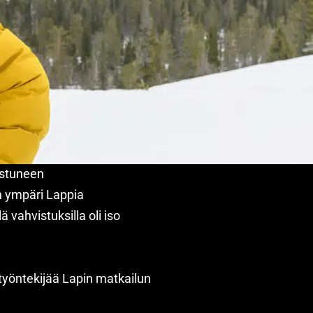
nistuneen
n ympäri Lappia
 vahvistuksilla oli iso
 työntekijää Lapin matkailun