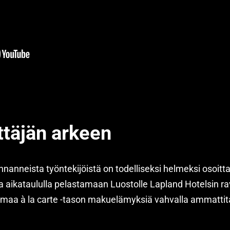
ttäjän arkeen
nnanneista työntekijöistä on todelliseksi helmeksi osoitt
la aikataululla pelastamaan Luostolle Lapland Hotelsin rav
tamaa à la carte -tason makuelämyksiä vahvalla ammattitai