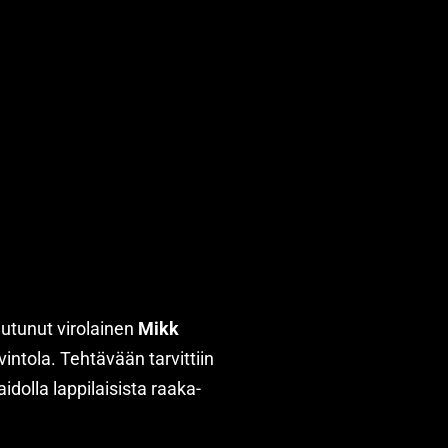
autunut virolainen
Mikk
intola. Tehtävään tarvittiin
dolla lappilaisista raaka-